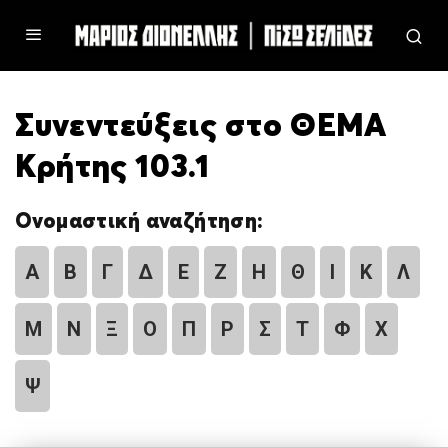
Συνεντεύξεις στο ΘΕΜΑ
Κρήτης 103.1
Ονομαστική αναζήτηση:
Α
Β
Γ
Δ
Ε
Ζ
Η
Θ
Ι
Κ
Λ
Μ
Ν
Ξ
Ο
Π
Ρ
Σ
Τ
Φ
Χ
Ψ