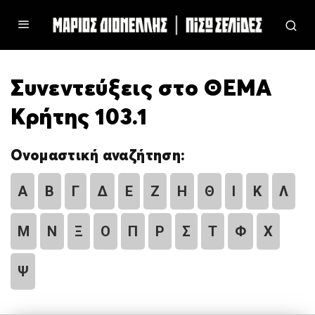
Συνεντεύξεις στο ΘΕΜΑ
Κρήτης 103.1
Ονομαστική αναζήτηση:
Α
Β
Γ
Δ
Ε
Ζ
Η
Θ
Ι
Κ
Λ
Μ
Ν
Ξ
Ο
Π
Ρ
Σ
Τ
Φ
Χ
Ψ