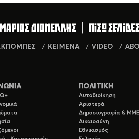
ΕΚΠΟΜΠΕΣ
ΚΕΙΜΕΝΑ
VIDEO
AB
ΝΩΝΙΑ
ΠΟΛΙΤΙΚΗ
TQ+
Αυτοδιοίκηση
νομικά
Αριστερά
ιώματα
Δημοσιογραφία & ΜΜ
ησία
Δικαιοσύνη
ζόμενοι
Εθνικισμός
ικό - Καταστροφές
Εκλογές