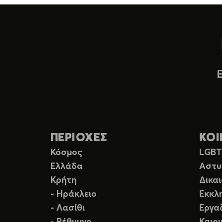
ΠΕΡΙΟΧΕΣ
ΚΟΙ
Κόσμος
LGB
Ελλάδα
Αστυ
Κρήτη
Δικα
- Ηράκλειο
Εκκλ
- Λασίθι
Εργα
- Ρέθυμνο
Καιρ