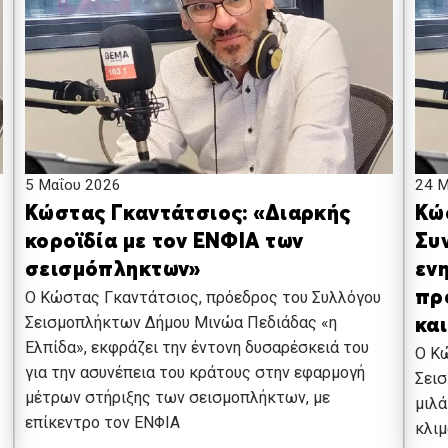
5 Μαΐου 2026
24 Μ
Κώστας Γκαντάτσιος: «Διαρκής
Κώ
κοροϊδία με τον ΕΝΦΙΑ των
Συ
σεισμόπληκτων»
εν
Ο Κώστας Γκαντάτσιος, πρόεδρος του Συλλόγου
πρ
Σεισμοπλήκτων Δήμου Μινώα Πεδιάδας «η
κα
Ελπίδα», εκφράζει την έντονη δυσαρέσκειά του
Ο Κ
για την ασυνέπεια του κράτους στην εφαρμογή
Σει
μέτρων στήριξης των σεισμοπλήκτων, με
μιλά
επίκεντρο τον ΕΝΦΙΑ
κλιμ