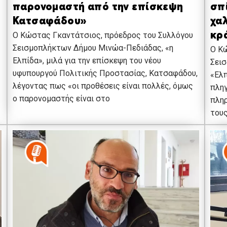
παρονομαστή από την επίσκεψη
σπ
Κατσαφάδου»
χα
Ο Κώστας Γκαντάτσιος, πρόεδρος του Συλλόγου
κρ
Σεισμοπλήκτων Δήμου Μινώα-Πεδιάδας, «η
Ο Κ
Ελπίδα», μιλά για την επίσκεψη του νέου
Σει
υφυπουργού Πολιτικής Προστασίας, Κατσαφάδου,
«Ελπ
λέγοντας πως «οι προθέσεις είναι πολλές, όμως
πληγ
ο παρονομαστής είναι στο
πληρ
τους