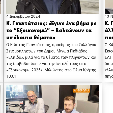
4 Δεκεμβρίου 2024
13 Ν
Κ. Γκαντάτσιος: «Έγινε ένα βήμα με
Κ. 
το “Εξοικονομώ” – Βαλτώνουν τα
άλλ
υπόλοιπα θέματα»
πο
O Κώστας Γκαντάτσιος, πρόεδρος του Συλλόγου
Ο Κ
Σεισμόπληκτων του Δήμου Μινώα Πεδιάδας
Σει
«Ελπίδα», μιλά για τα θέματα των πληγέντων και
ΕΛΠΙ
τις διαβεβαιώσεις για την ένταξή τους στο
διαμ
«Εξοικονομώ 2025». Μιλώντας στο Θέμα Κρήτης
ελλε
103.1
πηγα