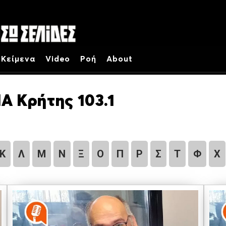
Κείμενα
Video
Ροή
About
Α Κρήτης 103.1
Κ
Λ
Μ
Ν
Ξ
Ο
Π
Ρ
Σ
Τ
Φ
Χ