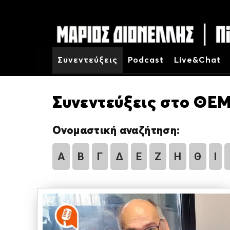
Συνεντεύξεις
Podcast
Live&Chat
Συνεντεύξεις στο ΘΕΜ
Ονομαστική αναζήτηση:
Α
Β
Γ
Δ
Ε
Ζ
Η
Θ
Ι