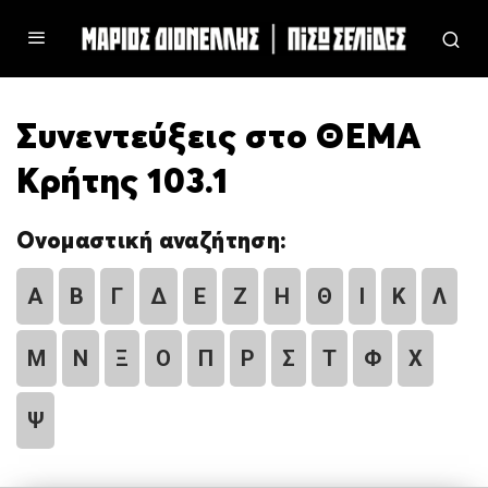
Συνεντεύξεις στο ΘΕΜΑ
Κρήτης 103.1
Ονομαστική αναζήτηση:
Α
Β
Γ
Δ
Ε
Ζ
Η
Θ
Ι
Κ
Λ
Μ
Ν
Ξ
Ο
Π
Ρ
Σ
Τ
Φ
Χ
Ψ