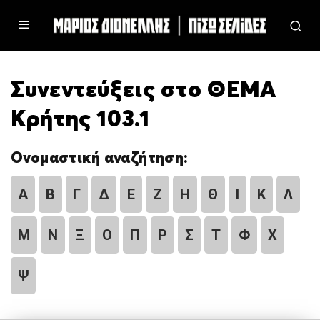
Συνεντεύξεις στο ΘΕΜΑ
Κρήτης 103.1
Ονομαστική αναζήτηση:
Α
Β
Γ
Δ
Ε
Ζ
Η
Θ
Ι
Κ
Λ
Μ
Ν
Ξ
Ο
Π
Ρ
Σ
Τ
Φ
Χ
Ψ