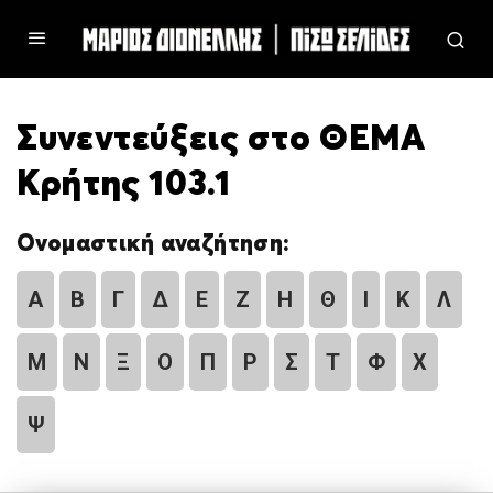
Συνεντεύξεις στο ΘΕΜΑ
Κρήτης 103.1
Ονομαστική αναζήτηση:
Α
Β
Γ
Δ
Ε
Ζ
Η
Θ
Ι
Κ
Λ
Μ
Ν
Ξ
Ο
Π
Ρ
Σ
Τ
Φ
Χ
Ψ