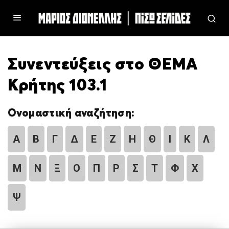
Συνεντεύξεις στο ΘΕΜΑ
Κρήτης 103.1
Ονομαστική αναζήτηση:
Α
Β
Γ
Δ
Ε
Ζ
Η
Θ
Ι
Κ
Λ
Μ
Ν
Ξ
Ο
Π
Ρ
Σ
Τ
Φ
Χ
Ψ