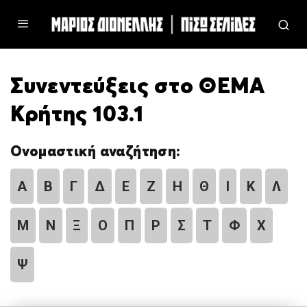
Συνεντεύξεις στο ΘΕΜΑ
Κρήτης 103.1
Ονομαστική αναζήτηση:
Α
Β
Γ
Δ
Ε
Ζ
Η
Θ
Ι
Κ
Λ
Μ
Ν
Ξ
Ο
Π
Ρ
Σ
Τ
Φ
Χ
Ψ