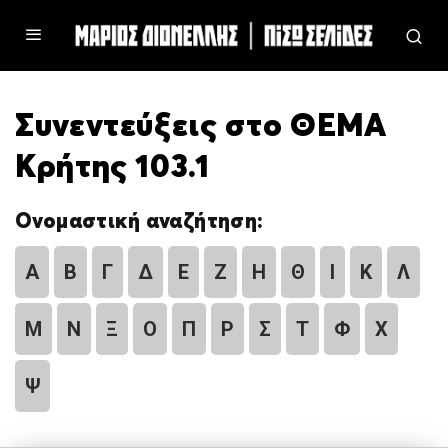
Συνεντεύξεις στο ΘΕΜΑ
Κρήτης 103.1
Ονομαστική αναζήτηση:
Α
Β
Γ
Δ
Ε
Ζ
Η
Θ
Ι
Κ
Λ
Μ
Ν
Ξ
Ο
Π
Ρ
Σ
Τ
Φ
Χ
Ψ