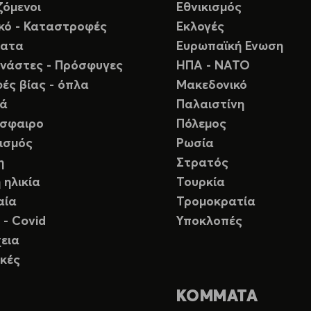
ζόμενοι
Εθνικισμός
ικό - Καταστροφές
Εκλογές
ματα
Ευρωπαϊκή Ενωση
νάστες - Πρόσφυγες
ΗΠΑ - ΝΑΤΟ
ές βίας - όπλα
Μακεδονικό
ιά
Παλαιστίνη
σφαιρο
Πόλεμος
ισμός
Ρωσία
η
Στρατός
 ηλικία
Τουρκία
αία
Τρομοκρατία
 - Covid
Υποκλοπές
εια
κές
ΚΟΜΜΑΤΑ