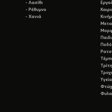
- Λασίθι
Εργα
- Ρέθυμνο
Καιρ
- Χανιά
Κινή
Μετα
Μορφ
Παιδ
Ποδό
Ρατσ
Τέμπ
Τρίτη
Τροχ
Υγεία
Φτώχ
Φυλα