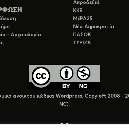
Ακροδεξιά
ΡΦΩΣΗ
ΚΚΕ
ίδευση
ΜέΡΑ25
τήμη
Νέα Δημοκρατία
ία - Αρχαιολογία
ΠΑΣΟΚ
ες
ΣΥΡΙΖΑ
σμικό ανοικτού κώδικα Wordpress. Copyleft 2008 -
NC).