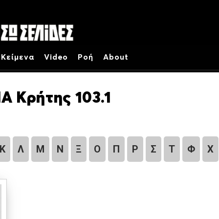
Κείμενα
Video
Ροή
About
Α Κρήτης 103.1
Κ
Λ
Μ
Ν
Ξ
Ο
Π
Ρ
Σ
Τ
Φ
Χ