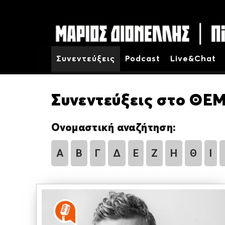
Συνεντεύξεις
Podcast
Live&Chat
Συνεντεύξεις στο ΘΕΜ
Ονομαστική αναζήτηση:
Α
Β
Γ
Δ
Ε
Ζ
Η
Θ
Ι