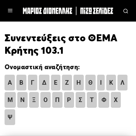
Συνεντεύξεις στο ΘΕΜΑ
Κρήτης 103.1
Ονομαστική αναζήτηση:
Α
Β
Γ
Δ
Ε
Ζ
Η
Θ
Ι
Κ
Λ
Μ
Ν
Ξ
Ο
Π
Ρ
Σ
Τ
Φ
Χ
Ψ