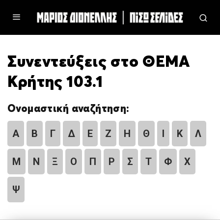
Συνεντεύξεις στο ΘΕΜΑ
Κρήτης 103.1
Ονομαστική αναζήτηση:
Α
Β
Γ
Δ
Ε
Ζ
Η
Θ
Ι
Κ
Λ
Μ
Ν
Ξ
Ο
Π
Ρ
Σ
Τ
Φ
Χ
Ψ