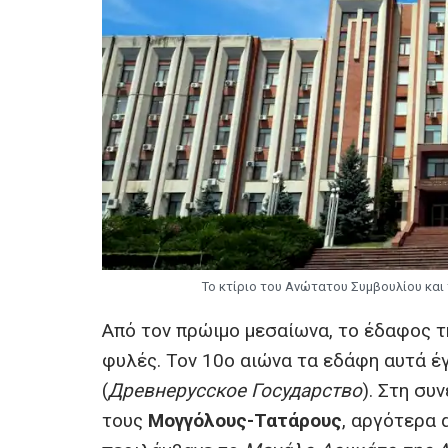
Το κτίριο του Ανώτατου Συμβουλίου κα
Από τον πρώιμο μεσαίωνα, το έδαφος τ
φυλές. Τον 10ο αιώνα τα εδάφη αυτά έ
(
Древнерусское Государство
). Στη συ
τους
Μογγόλους-Τατάρους
, αργότερα 