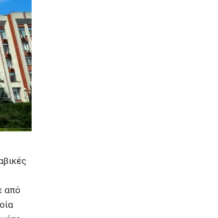
αβικές
ε από
οία