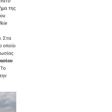
νάτο
μήμα της
του
lkie
. Στα
ο οποίο
Ρωσίας
Ιασίου
 Το
την