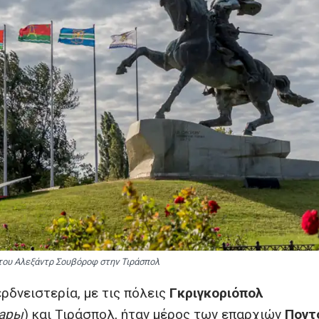
του Αλεξάντρ Σουβόροφ στην Τιράσπολ
ερδνειστερία, με τις πόλεις
Γκριγκοριόπολ
ары
) και Τιράσπολ, ήταν μέρος των επαρχιών
Ποντ