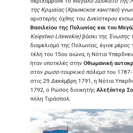
περιλάμβανε το
Μεγάλο Δουκάτο της Λ
της Κριμαίας
(
Крымское ханство
) γνω
αριστερής όχθης του Δνείστερου ενσω
Βασιλείου της Πολωνίας και του Μεγά
Księstwo Litewskie)
βάσει της
Ένωσης τ
διαμελισμό της Πολωνίας, έγινε μέρος
τέλη του 15ου αιώνα, η Νότια Υπερδνει
ήταν υποτελές στην
Οθωμανική αυτοκ
στον
ρωσο-τουρκικό πόλεμο
του 1787-
στις 29 Δεκέμβρη 1791, η Νότια Υπερδ
1792, ο Ρώσος διοικητής
Αλεξάντερ Σ
πόλη Τιράσπολ.