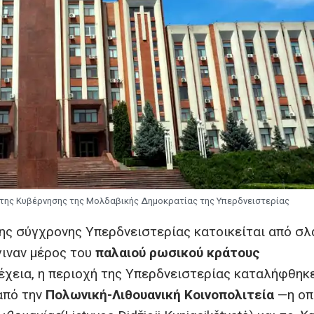
ι της Κυβέρνησης της Μολδαβικής Δημοκρατίας της Υπερδνειστερίας
ης σύγχρονης Υπερδνειστερίας κατοικείται από σλ
γιναν μέρος του
παλαιού ρωσικού κράτους
νέχεια, η περιοχή της Υπερδνειστερίας καταλήφθηκ
από την
Πολωνική-Λιθουανική Κοινοπολιτεία
—η οπ