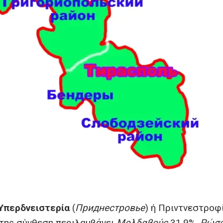
Υπερδνειστερία
(
Приднестровье
) ή Πριντνεστροφ
 της σύνθεση περιλαμβάνει
Μολδαβούς
31,9%,
Ρώσ