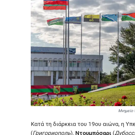
Μνημείο 
Κατά τη διάρκεια του 19ου αιώνα, η Υπ
(
Григориополь
),
Ντουμπόσαρι
(
Дубосс