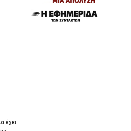
ία έχει
ους