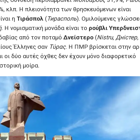
%, κλπ. Η πλειονότητα των θρησκευόμενων είναι
ίναι η
Τιράσπολ
(
Тирасполь
). Ομιλούμενες γλώσσες
ή
. Η νομισματική μονάδα είναι το
ρούβλι
Υπερδνεισ
δαβίας από τον ποταμό
Δνείστερο
(
Nistru
‎‎,
Дністер,
αίους Έλληνες σαν
Τύρας
. Η ПМР βρίσκεται στην αρ
αι οι δύο αυτές όχθες δεν έχουν μόνο διαφορετικό
στορική μοίρα.