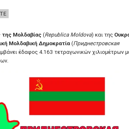
ΤΕ
 της Μολδαβίας
(
Republica Moldova
) και της
Ουκρ
ική Μολδαβική Δημοκρατία
(
Приднестровская
αμβάνει έδαφος 4.163 τετραγωνικών χιλιομέτρων μ
ρων.