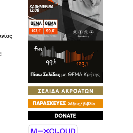
ανίας
ε