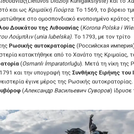
ιθουανίας
(Lietuvos Didžioji Kunigaikštystė) και το
Χα
στό και ως
Κριμαϊκή Γιούρτα
. Το 1569, το βόρειο τ
ματώθηκε στο ομοσπονδιακό ενοποιημένο κράτος 
λου Δουκάτου της Λιθουανίας
(
Korona Polska i Wie
ου Λούμπλιν
(
unia lubelska)
. Το 1793, με τον τρίτο
 της
Ρωσικής αυτοκρατορίας
(Российская империя)
στερία κατακτήθηκε από το Χανάτο της Κριμαίας, τ
ρατορία
(
Osmanlı İmparatorluğu
). Μετά τη νίκη της 
1791 και την υπογραφή της
Συνθήκης Ειρήνης του 
νειστερία έγινε μέρος της Ρωσικής αυτοκρατορίας.
ουβόροφ
(
Александр Васильевич Суворов
) ίδρυσε 