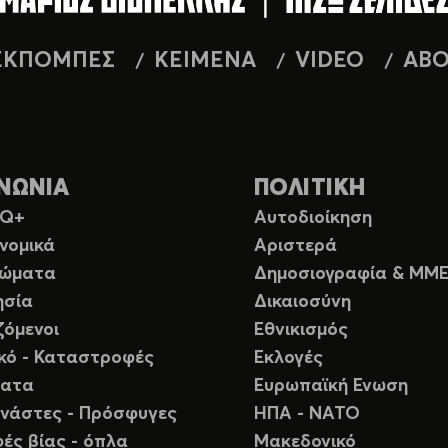
ΕΚΠΟΜΠΕΣ
ΚΕΙΜΕΝΑ
VIDEO
AB
ΝΩΝΙΑ
ΠΟΛΙΤΙΚΗ
TQ+
Αυτοδιοίκηση
νομικά
Αριστερά
ιώματα
Δημοσιογραφία & ΜΜ
ησία
Δικαιοσύνη
ζόμενοι
Εθνικισμός
ικό - Καταστροφές
Εκλογές
ματα
Ευρωπαϊκή Ενωση
νάστες - Πρόσφυγες
ΗΠΑ - ΝΑΤΟ
ές βίας - όπλα
Μακεδονικό