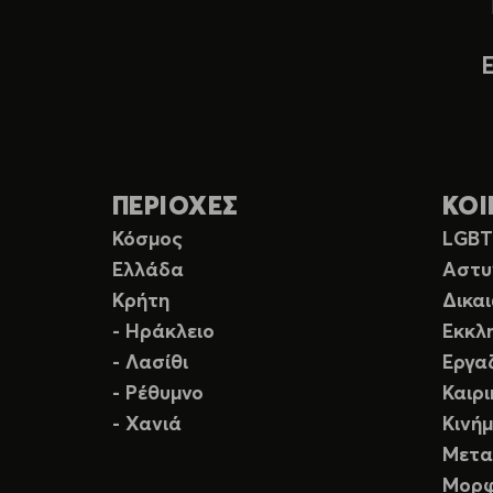
ΠΕΡΙΟΧΕΣ
ΚΟΙ
Κόσμος
LGB
Ελλάδα
Αστυ
Κρήτη
Δικα
- Ηράκλειο
Εκκλ
- Λασίθι
Εργα
- Ρέθυμνο
Καιρ
- Χανιά
Κινή
Μετα
Μορφ