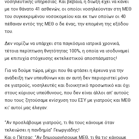
k
p
νοσηλευτικής υπηρεσίας. Και βέβαια, η δίωξη έχει να κάνει
με τον θάνατο 41 ασθενών, οι οποίοι νοσηλεύονταν στη ΜΕΘ
του συγκεκριμένου νοσοκομείου και εκ των οποίων οι 40
πέθαναν εντός της ΜΕΘ ο δε ένας, την επομένη της εξόδου
του.
Δεν νομίζω να υπάρχει στα παγκόσμια ιατρικά χρονικά,
τέτοια περίπτωση θνητότητας 100%, η οποία να ισοδυναμεί
με επιτυχία στόχευσης εκτελεστικού αποσπάσματος!
Για να δούμε τώρα, μέχρι που θα φτάσει η έρευνα για την
ανάδειξη των υπευθύνων και αν αυτή δεν περιοριστεί μόνο
σε γιατρούς, νοσηλευτές και διοικητικό προσωπικό και όχι
στους κύριους υπεύθυνους, που δεν είναι άλλοι απ’ αυτούς
που τους ζητούσαμε ενίσχυση του ΕΣΥ με γιατρούς και ΜΕΘ
κι’ αυτοί μας έλεγαν:
“Αν προσλάβουμε γιατρούς, τι θα τους κάνουμε όταν
τελειώσει η πανδημία” Γεωργιάδης!
Και ο Πέτσας: “Αν δημιουργήσουμε ΜΕΘ, τι θα τις κάνουμε