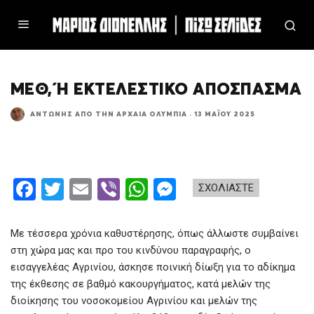
ΜΕΘ, Ή ΕΚΤΕΛΕΣΤΙΚΌ ΑΠΌΣΠΑΣΜΑ
ΑΝΤΏΝΗΣ ΑΠΌ ΤΗΝ ΑΡΧΑΊΑ ΟΛΥΜΠΊΑ
·
13 ΜΑΪ́ΟΥ 2025
F
T
E
Vi
W
M
ΣΧΟΛΙΑΣΤΕ
a
wi
m
b
h
es
ce
tt
ail
er
at
se
Με τέσσερα χρόνια καθυστέρησης, όπως άλλωστε συμβαίνει
b
er
s
n
στη χώρα μας και προ του κινδύνου παραγραφής, ο
εισαγγελέας Αγρινίου, άσκησε ποινική δίωξη για το αδίκημα
o
A
g
της έκθεσης σε βαθμό κακουργήματος, κατά μελών της
o
p
er
διοίκησης του νοσοκομείου Αγρινίου και μελών της