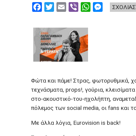
F
T
E
Vi
W
M
ΣΧΟΛΙΑΣ
a
wi
m
b
h
es
ce
tt
ail
er
at
se
b
er
s
n
o
A
g
o
p
er
k
p
Φώτα και πάμε! Στρας, φωτορυθμικά, χο
τεχνάσματα, props!, γούρια, κλεισίματ
στο-ακουστικό-του-ηχολήπτη, αναμεταδ
πόλεμος των social media, οι fans και τ
Με άλλα λόγια, Εurovision is back!