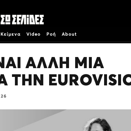
Κείμενα
Video
Ροή
About
ΝΑΙ ΑΛΛΗ ΜΙΑ
Α ΤΗΝ EUROVISI
026