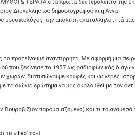
πή ΜΥΘΟΙ & ΤΕΡΑΤΑ στα πρώτα δευτερόλεπτα της εκ
ιος Διονέλλης ως δημοσιογράφος κι η Αννα
ως μουσικολόγος, την απόλυτη ακαταλληλότητά μας
 το προτείνουμε αναντίρρητα. Με αφορμή μια σειρ
μού που ξεκίνησε το 1957 ως ραδιοφωνικός διαγων
ών χωρών, διατυπώνουμε κρυφές και φανερές ιστο
ε το αιώνιο ερώτημα να μας ακολουθεί με τον αντ
(εν Γιουροβίζιον παρουσιαζόμενο) και τι το ανάμεσό 
αι το «Φερ’ το»)