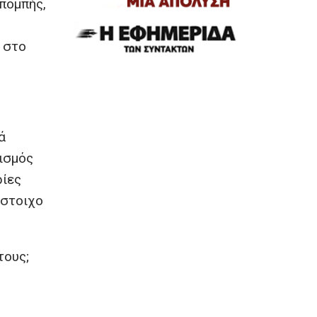
πομπής,
 στο
ά
ισμός
ρίες
ίστοιχο
τους;