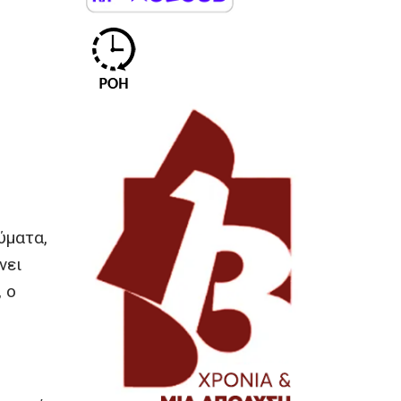
ύματα,
νει
 ο