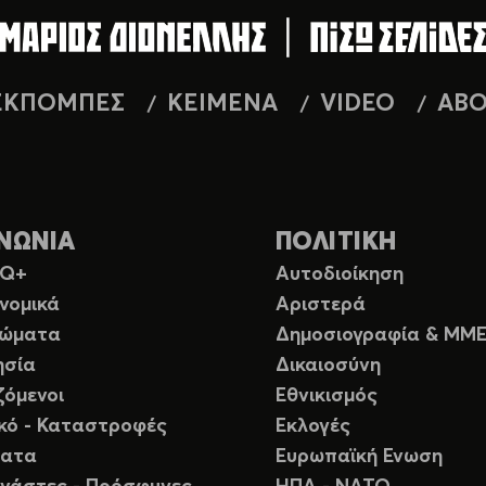
ΕΚΠΟΜΠΕΣ
ΚΕΙΜΕΝΑ
VIDEO
AB
ΝΩΝΙΑ
ΠΟΛΙΤΙΚΗ
TQ+
Αυτοδιοίκηση
νομικά
Αριστερά
ιώματα
Δημοσιογραφία & ΜΜ
ησία
Δικαιοσύνη
ζόμενοι
Εθνικισμός
ικό - Καταστροφές
Εκλογές
ματα
Ευρωπαϊκή Ενωση