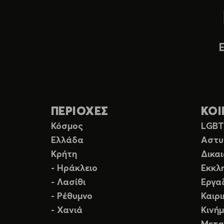
ΠΕΡΙΟΧΕΣ
ΚΟΙ
Κόσμος
LGB
Ελλάδα
Αστυ
Κρήτη
Δικα
- Ηράκλειο
Εκκλ
- Λασίθι
Εργα
- Ρέθυμνο
Καιρ
- Χανιά
Κινή