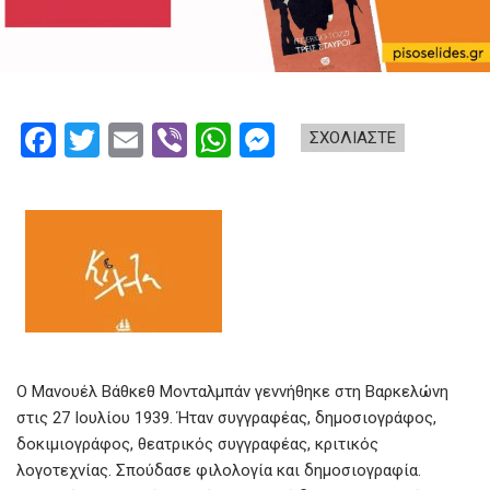
F
T
E
Vi
W
M
ΣΧΟΛΙΑΣΤΕ
a
wi
m
b
h
es
ce
tt
ail
er
at
se
b
er
s
n
o
A
g
o
p
er
k
p
Ο Μανουέλ Βάθκεθ Μονταλμπάν γεννήθηκε στη Βαρκελώνη
στις 27 Ιουλίου 1939. Ήταν συγγραφέας, δημοσιογράφος,
δοκιμιογράφος, θεατρικός συγγραφέας, κριτικός
λογοτεχνίας. Σπούδασε φιλολογία και δημοσιογραφία.