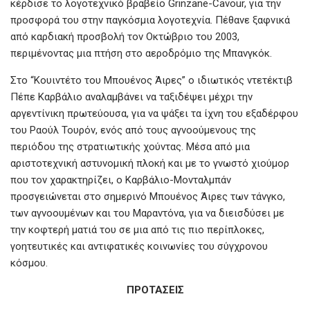
κέρδισε το λογοτεχνικό βραβείο Grinzane-Cavour, για την
προσφορά του στην παγκόσμια λογοτεχνία. Πέθανε ξαφνικά
από καρδιακή προσβολή τον Οκτώβριο του 2003,
περιμένοντας μια πτήση στο αεροδρόμιο της Μπανγκόκ.
Στο “Κουιντέτο του Μπουένος Άιρες” ο ιδιωτικός ντετέκτιβ
Πέπε Καρβάλιο αναλαμβάνει να ταξιδέψει μέχρι την
αργεντίνικη πρωτεύουσα, για να ψάξει τα ίχνη του εξαδέρφου
του Ραούλ Τουρόν, ενός από τους αγνοούμενους της
περιόδου της στρατιωτικής χούντας. Μέσα από μια
αριστοτεχνική αστυνομική πλοκή και με το γνωστό χιούμορ
που τον χαρακτηρίζει, ο Καρβάλιο-Μονταλμπάν
προσγειώνεται στο σημερινό Μπουένος Άιρες των τάνγκο,
των αγνοουμένων και του Μαραντόνα, για να διεισδύσει με
την κοφτερή ματιά του σε μια από τις πιο περίπλοκες,
γοητευτικές και αντιφατικές κοινωνίες του σύγχρονου
κόσμου.
ΠΡΟΤΑΣΕΙΣ