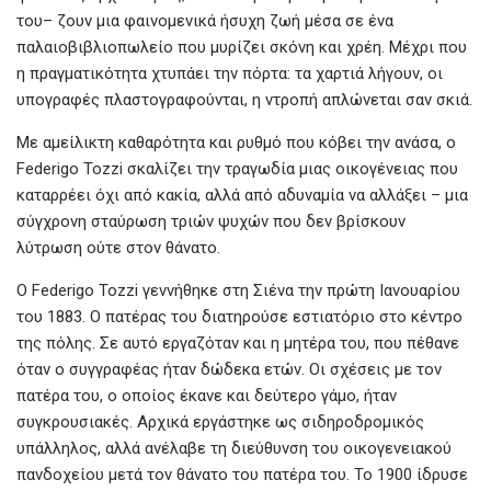
του– ζουν μια φαινομενικά ήσυχη ζωή μέσα σε ένα
παλαιοβιβλιοπωλείο που μυρίζει σκόνη και χρέη. Μέχρι που
η πραγματικότητα χτυπάει την πόρτα: τα χαρτιά λήγουν, οι
υπογραφές πλαστογραφούνται, η ντροπή απλώνεται σαν σκιά.
Με αμείλικτη καθαρότητα και ρυθμό που κόβει την ανάσα, ο
Federigo Tozzi σκαλίζει την τραγωδία μιας οικογένειας που
καταρρέει όχι από κακία, αλλά από αδυναμία να αλλάξει – μια
σύγχρονη σταύρωση τριών ψυχών που δεν βρίσκουν
λύτρωση ούτε στον θάνατο.
O Federigo Tozzi γεννήθηκε στη Σιένα την πρώτη Ιανουαρίου
του 1883. Ο πατέρας του διατηρούσε εστιατόριο στο κέντρο
της πόλης. Σε αυτό εργαζόταν και η μητέρα του, που πέθανε
όταν ο συγγραφέας ήταν δώδεκα ετών. Οι σχέσεις με τον
πατέρα του, ο οποίος έκανε και δεύτερο γάμο, ήταν
συγκρουσιακές. Αρχικά εργάστηκε ως σιδηροδρομικός
υπάλληλος, αλλά ανέλαβε τη διεύθυνση του οικογενειακού
πανδοχείου μετά τον θάνατο του πατέρα του. Το 1900 ίδρυσε