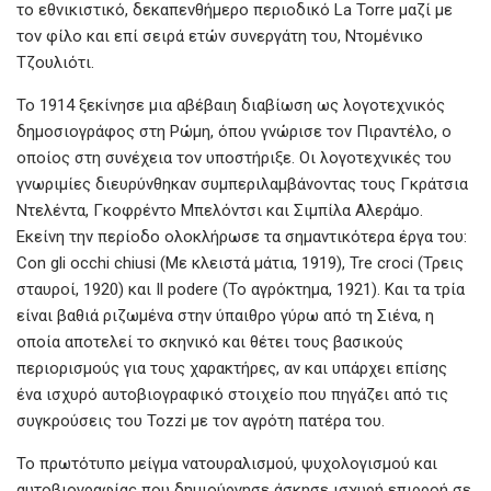
το εθνικιστικό, δεκαπενθήμερο περιοδικό La Torre μαζί με
τον φίλο και επί σειρά ετών συνεργάτη του, Ντομένικο
Τζουλιότι.
Το 1914 ξεκίνησε μια αβέβαιη διαβίωση ως λογοτεχνικός
δημοσιογράφος στη Ρώμη, όπου γνώρισε τον Πιραντέλο, ο
οποίος στη συνέχεια τον υποστήριξε. Οι λογοτεχνικές του
γνωριμίες διευρύνθηκαν συμπεριλαμβάνοντας τους Γκράτσια
Ντελέντα, Γκοφρέντο Μπελόντσι και Σιμπίλα Αλεράμο.
Εκείνη την περίοδο ολοκλήρωσε τα σημαντικότερα έργα του:
Con gli occhi chiusi (Με κλειστά μάτια, 1919), Tre croci (Τρεις
σταυροί, 1920) και Il podere (Το αγρόκτημα, 1921). Και τα τρία
είναι βαθιά ριζωμένα στην ύπαιθρο γύρω από τη Σιένα, η
οποία αποτελεί το σκηνικό και θέτει τους βασικούς
περιορισμούς για τους χαρακτήρες, αν και υπάρχει επίσης
ένα ισχυρό αυτοβιογραφικό στοιχείο που πηγάζει από τις
συγκρούσεις του Tozzi με τον αγρότη πατέρα του.
Το πρωτότυπο μείγμα νατουραλισμού, ψυχολογισμού και
αυτοβιογραφίας που δημιούργησε άσκησε ισχυρή επιρροή σε