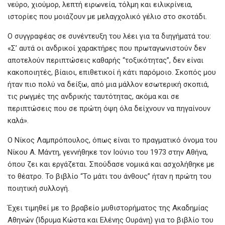
νεύρο, χιούμορ, λεπτή ειρωνεία, τόλμη και ειλικρίνεια,
ιστορίες που μοιάζουν με μελαγχολικό γέλιο στο σκοτάδι.
Ο συγγραφέας σε συνέντευξη του λέει για τα διηγήματά του:
«Σ’ αυτά οι ανδρικοί χαρακτήρες που πρωταγωνιστούν δεν
αποτελούν περιπτώσεις καθαρής “τοξικότητας”, δεν είναι
κακοποιητές, βίαιοι, επιθετικοί ή κάτι παρόμοιο. Σκοπός μου
ήταν πιο πολύ να δείξω, από μια μάλλον εσωτερική σκοπιά,
τις ρωγμές της ανδρικής ταυτότητας, ακόμα και σε
περιπτώσεις που σε πρώτη όψη όλα δείχνουν να πηγαίνουν
καλά».
Ο Νίκος Λαμπρόπουλος, όπως είναι το πραγματικό όνομα του
Νίκου Α. Μάντη, γεννήθηκε τον Ιούνιο του 1973 στην Αθήνα,
όπου ζει και εργάζεται. Σπούδασε νομικά και ασχολήθηκε με
το θέατρο. Το βιβλίο “Το μάτι του άνθους” ήταν η πρώτη του
ποιητική συλλογή.
Έχει τιμηθεί με το βραβείο μυθιστορήματος της Ακαδημίας
Αθηνών (Ίδρυμα Κώστα και Ελένης Ουράνη) για το βιβλίο του