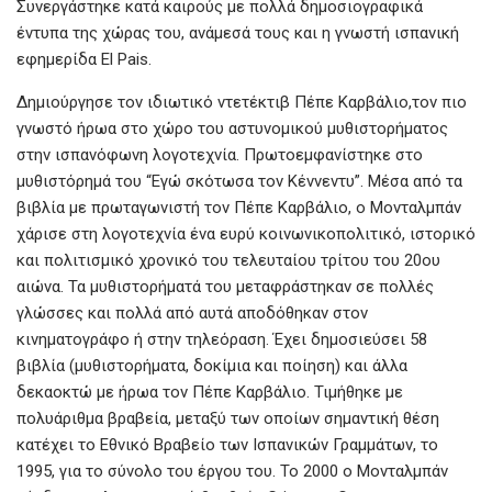
Συνεργάστηκε κατά καιρούς με πολλά δημοσιογραφικά
έντυπα της χώρας του, ανάμεσά τους και η γνωστή ισπανική
εφημερίδα El Pais.
Δημιούργησε τον ιδιωτικό ντετέκτιβ Πέπε Καρβάλιο,τον πιο
γνωστό ήρωα στο χώρο του αστυνομικού μυθιστορήματος
στην ισπανόφωνη λογοτεχνία. Πρωτοεμφανίστηκε στο
μυθιστόρημά του “Εγώ σκότωσα τον Κέννεντυ”. Μέσα από τα
βιβλία με πρωταγωνιστή τον Πέπε Καρβάλιο, ο Μονταλμπάν
χάρισε στη λογοτεχνία ένα ευρύ κοινωνικοπολιτικό, ιστορικό
και πολιτισμικό χρονικό του τελευταίου τρίτου του 20ου
αιώνα. Τα μυθιστορήματά του μεταφράστηκαν σε πολλές
γλώσσες και πολλά από αυτά αποδόθηκαν στον
κινηματογράφο ή στην τηλεόραση. Έχει δημοσιεύσει 58
βιβλία (μυθιστορήματα, δοκίμια και ποίηση) και άλλα
δεκαοκτώ με ήρωα τον Πέπε Καρβάλιο. Τιμήθηκε με
πολυάριθμα βραβεία, μεταξύ των οποίων σημαντική θέση
κατέχει το Εθνικό Βραβείο των Ισπανικών Γραμμάτων, το
1995, για το σύνολο του έργου του. Το 2000 ο Μονταλμπάν