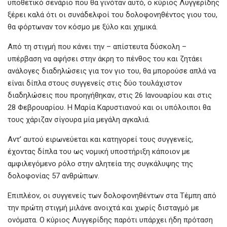
υποθετικό σενάριο που θα γινόταν αυτό, ο κύριος Λυγγερίδης
ξέρει καλά ότι οι συνάδελφοί του δολοφονηθέντος γιου του,
θα φόρτωναν τον κόσμο με ξύλο και χημικά.
Από τη στιγμή που κάνει την – απίστευτα δύσκολη –
υπέρβαση να αφήσει στην άκρη το πένθος του και ζητάει
ανάλογες διαδηλώσεις για τον γιο του, θα μπορούσε απλά να
είναι δίπλα στους συγγενείς στις δύο τουλάχιστον
διαδηλώσεις που προηγήθηκαν, στις 26 Ιανουαρίου και στις
28 Φεβρουαρίου. Η Μαρία Καρυστιανού και οι υπόλοιποι θα
τους χάριζαν σίγουρα μία μεγάλη αγκαλιά.
Αντ’ αυτού ειρωνεύεται και κατηγορεί τους συγγενείς,
έχοντας δίπλα του ως νομική υποστήριξη κάποιον με
αμφιλεγόμενο ρόλο στην αλητεία της συγκάλυψης της
δολοφονίας 57 ανθρώπων.
Επιπλέον, οι συγγενείς των δολοφονηθέντων στα Τέμπη από
την πρώτη στιγμή μιλάνε ανοιχτά και χωρίς δισταγμό με
ονόματα. Ο κύριος Λυγγερίδης παρότι υπάρχει ήδη πρόταση