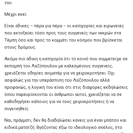
o
A
g
του.
o
p
er
Μέχρι εκεί.
k
p
Είναι άδικες – πέρα για πέρα – οι κατηγορίες και ειρωνείες
που εκτοξεύει τόσο προς τους συγγενείς των νεκρών στα
Τέμπη όσο και προς το κομμάτι του κόσμου που βρίσκεται
στους δρόμους.
Ακόμα πιο άδικη η κατηγορία ότι το κοινό που συμμετείχε σε
εκπομπή του Λαζόπουλου με καλεσμένους συγγενείς,
χρειάζεται οδηγίες ανιματέρ για να χειροκροτήσει. Όχι
ασφαλώς για την υπεράσπιση του Λαζόπουλου αλλά
προφανώς, η λογική του είναι ότι στις διάφορες εκδηλώσεις
όπου παρευρίσκονται οι άνθρωποι αυτοί, χρειάζεται να σε
καθοδηγήσει κάποιος για να τους χειροκροτήσεις ή να
συγκινηθείς.
Ναι, πράγματι, δεν θα διαδηλώσει κανείς για έναν μπάτσο και
ειδικά ματατζή. Βγάζοντας έξω το ιδεολογικό σκέλος, στο