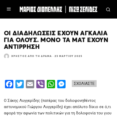
ΟΙ ΔΙΑΔΗΛΏΣΕΙΣ ΈΧΟΥΝ ΑΓΚΑΛΙΆ
ΓΙΑ ΌΛΟΥΣ. ΜΌΝΟ ΤΑ ΜΑΤ ΈΧΟΥΝ
ΑΝΤΊΡΡΗΣΗ
ΧΡΉΣΤΟΣ ΑΠΌ ΤΗ ΔΡΆΜΑ
·
25 ΜΑΡΤΊΟΥ 2025
F
T
E
Vi
W
M
ΣΧΟΛΙΑΣΤΕ
a
wi
m
b
h
es
ce
tt
ail
er
at
se
Ο Σάκης Λυγγερίδης (πατέρας του δολοφονηθέντος
b
er
s
n
αστυνομικού Γιώργου Λυγγερίδη) έχει απόλυτο δίκιο σε ό,τι
αφορά την αφωνία των πολιτικών για τη δολοφονία του γιου