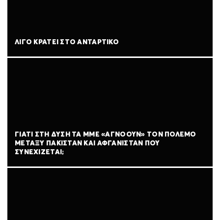
ΛΊΓΟ ΚΡΆΤΕΙ ΣΤΟ ΑΝΤΆΡΤΙΚΟ
ΓΙΑΤΊ ΣΤΗ ΔΎΣΗ ΤΑ ΜΜΕ «ΑΓΝΟΟΎΝ» ΤΟΝ ΠΌΛΕΜΟ
ΜΕΤΑΞΎ ΠΑΚΙΣΤΆΝ ΚΑΙ ΑΦΓΑΝΙΣΤΆΝ ΠΟΥ
ΣΥΝΕΧΊΖΕΤΑΙ;