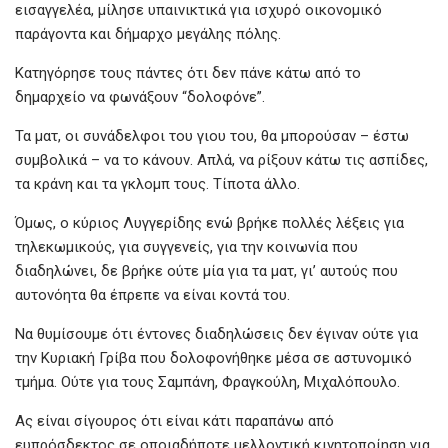
εισαγγελέα, μίλησε υπαινικτικά για ισχυρό οικονομικό
παράγοντα και δήμαρχο μεγάλης πόλης.
Κατηγόρησε τους πάντες ότι δεν πάνε κάτω από το
δημαρχείο να φωνάξουν “δολοφόνε”.
Τα ματ, οι συνάδελφοι του γιου του, θα μπορούσαν – έστω
συμβολικά – να το κάνουν. Απλά, να ρίξουν κάτω τις ασπίδες,
τα κράνη και τα γκλομπ τους. Τίποτα άλλο.
Όμως, ο κύριος Λυγγερίδης ενώ βρήκε πολλές λέξεις για
τηλεκωμικούς, για συγγενείς, για την κοινωνία που
διαδηλώνει, δε βρήκε ούτε μία για τα ματ, γι’ αυτούς που
αυτονόητα θα έπρεπε να είναι κοντά του.
Να θυμίσουμε ότι έντονες διαδηλώσεις δεν έγιναν ούτε για
την Κυριακή Γρίβα που δολοφονήθηκε μέσα σε αστυνομικό
τμήμα. Ούτε για τους Σαμπάνη, Φραγκούλη, Μιχαλόπουλο.
Ας είναι σίγουρος ότι είναι κάτι παραπάνω από
ευπρόσδεκτος σε οποιαδήποτε μελλοντική κινητοποίηση για