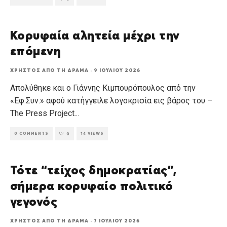
Κορυφαία αλητεία μέχρι την
επόμενη
ΧΡΉΣΤΟΣ ΑΠΌ ΤΗ ΔΡΆΜΑ
·
9 ΙΟΥΛΊΟΥ 2026
Απολύθηκε και ο Γιάννης Κιμπουρόπουλος από την
«Εφ.Συν.» αφού κατήγγειλε λογοκρισία εις βάρος του –
The Press Project
...
0 COMMENTS
14 VIEWS
0
Τότε “τείχος δημοκρατίας”,
σήμερα κορυφαίο πολιτικό
γεγονός
ΧΡΉΣΤΟΣ ΑΠΌ ΤΗ ΔΡΆΜΑ
·
7 ΙΟΥΛΊΟΥ 2026