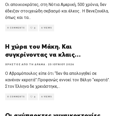
Οι αποικιοκράτες, στη Νότια Αμερική, 500 χρόνια, δεν
έδειξαν στοιχειώδη σεβασμό και έλεος.. Η Βενεζουέλα,
όπως και τα
...
0 COMMENTS
6 VIEWS
0
Η χώρα του Μάκη. Και
συγκρίνοντας να κλαις…
ΧΡΉΣΤΟΣ ΑΠΌ ΤΗ ΔΡΆΜΑ
·
25 ΙΟΥΝΊΟΥ 2026
Ο Αβραμόπουλος είπε ότι “δεν θα απολογηθεί σε
κανέναν κερατά”.Προφανώς εννοεί τον Βέλγο “κερατά”.
Στον Έλληνα δε χρειάστηκε,
...
0 COMMENTS
6 VIEWS
0
Οι ανύπαρκτες γυναικοκτονίες