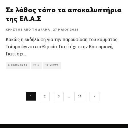
Σε λάθος τόπο τα αποκαλυπτήρια
της ΕΛ.Α.Σ
ΧΡΉΣΤΟΣ ΑΠΌ ΤΗ ΔΡΆΜΑ
·
27 ΜΑΪ́ΟΥ 2026
Κακώς η εκδήλωση για την παρουσίαση του κόμματος
Τσίπρα έγινε στο Θησείο. Γιατί όχι στην Καισαριανή;
Γιατί όχι
...
0 COMMENTS
12 VIEWS
0
1
2
3
…
14