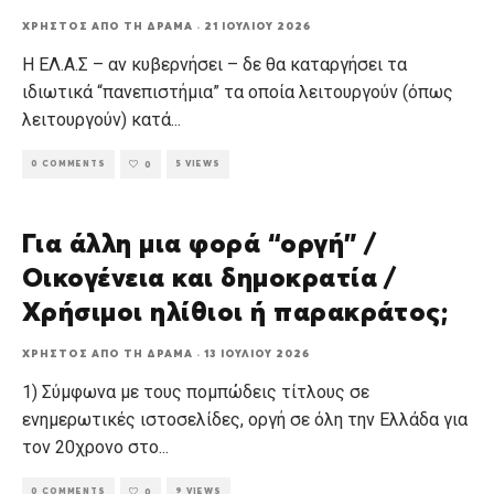
ΧΡΉΣΤΟΣ ΑΠΌ ΤΗ ΔΡΆΜΑ
·
21 ΙΟΥΛΊΟΥ 2026
Η ΕΛ.Α.Σ – αν κυβερνήσει – δε θα καταργήσει τα
ιδιωτικά “πανεπιστήμια” τα οποία λειτουργούν (όπως
λειτουργούν) κατά
...
0 COMMENTS
5 VIEWS
0
Για άλλη μια φορά “οργή” /
Οικογένεια και δημοκρατία /
Χρήσιμοι ηλίθιοι ή παρακράτος;
ΧΡΉΣΤΟΣ ΑΠΌ ΤΗ ΔΡΆΜΑ
·
13 ΙΟΥΛΊΟΥ 2026
1) Σύμφωνα με τους πομπώδεις τίτλους σε
ενημερωτικές ιστοσελίδες, οργή σε όλη την Ελλάδα για
τον 20χρονο στο
...
0 COMMENTS
9 VIEWS
0