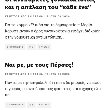
και η απέλαση του “κάθε ένα”
ΧΡΉΣΤΟΣ ΑΠΌ ΤΗ ΔΡΆΜΑ
·
19 ΙΟΥΝΊΟΥ 2026
Για το κόμμα «Ελπίδα για τη δημοκρατία – Μαρία
Καρυστιανού» ο όρος γυναικοκτονία εισάγει διάκριση
στην νομοθετική αντιμετώπιση.
...
0 COMMENTS
7 VIEWS
0
Ναι ρε, με τους Πέρσες!
ΧΡΉΣΤΟΣ ΑΠΌ ΤΗ ΔΡΆΜΑ
·
18 ΙΟΥΝΊΟΥ 2026
Πάντα με την επιφύλαξη ότι ποτέ δε μπορείς να είσαι
σίγουρος με ανισόρροπους φασίστες και ισχυρές ελίτ
που
...
0 COMMENTS
5 VIEWS
0