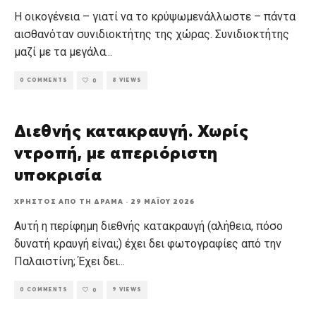
Η οικογένεια – γιατί να το κρύψωμενάλλωστε – πάντα
αισθανόταν συνιδιοκτήτης της χώρας. Συνιδιοκτήτης
μαζί με τα μεγάλα
...
0 COMMENTS
8 VIEWS
0
Διεθνής κατακραυγή. Χωρίς
ντροπή, με απεριόριστη
υποκρισία
ΧΡΉΣΤΟΣ ΑΠΌ ΤΗ ΔΡΆΜΑ
·
29 ΜΑΪ́ΟΥ 2026
Αυτή η περίφημη διεθνής κατακραυγή (αλήθεια, πόσο
δυνατή κραυγή είναι;) έχει δει φωτογραφίες από την
Παλαιστίνη; Έχει δει
...
0 COMMENTS
9 VIEWS
0