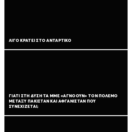
ΛΊΓΟ ΚΡΆΤΕΙ ΣΤΟ ΑΝΤΆΡΤΙΚΟ
ΓΙΑΤΊ ΣΤΗ ΔΎΣΗ ΤΑ ΜΜΕ «ΑΓΝΟΟΎΝ» ΤΟΝ ΠΌΛΕΜΟ
ΜΕΤΑΞΎ ΠΑΚΙΣΤΆΝ ΚΑΙ ΑΦΓΑΝΙΣΤΆΝ ΠΟΥ
ΣΥΝΕΧΊΖΕΤΑΙ;