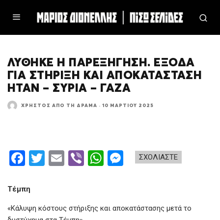
ΛΎΘΗΚΕ Η ΠΑΡΕΞΉΓΗΣΗ. ΈΞΟΔΑ
ΓΙΑ ΣΤΉΡΙΞΗ ΚΑΙ ΑΠΟΚΑΤΆΣΤΑΣΗ
ΉΤΑΝ – ΣΥΡΊΑ – ΓΆΖΑ
ΧΡΉΣΤΟΣ ΑΠΌ ΤΗ ΔΡΆΜΑ
·
10 ΜΑΡΤΊΟΥ 2025
F
T
E
Vi
W
M
ΣΧΟΛΙΑΣΤΕ
a
wi
m
b
h
es
ce
tt
ail
er
at
se
Τέμπη
b
er
s
n
«Κάλυψη κόστους στήριξης και αποκατάστασης μετά το