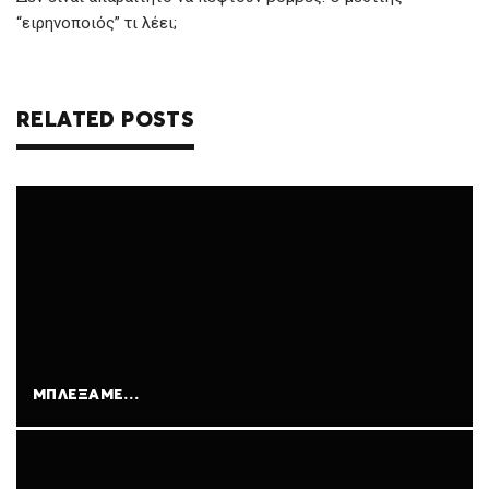
“ειρηνοποιός” τι λέει;
RELATED POSTS
ΜΠΛΈΞΑΜΕ…