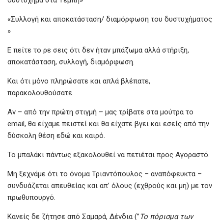
o
A
g
δυστύχημα στα Τέμπη»
o
p
er
«Συλλογή και αποκατάσταση/ διαμόρφωση του δυστυχήματος
k
p
»
Ε πείτε το ρε σεις ότι δεν ήταν μπάζωμα αλλά στήριξη,
αποκατάσταση, συλλογή, διαμόρφωση.
Και ότι μόνο πληρώσατε και απλά βλέπατε,
παρακολουθούσατε.
Αν – από την πρώτη στιγμή – μας τρίβατε στα μούτρα το
email, θα είχαμε πειστεί και θα είχατε βγει και εσείς από την
δύσκολη θέση εδώ και καιρό.
Το μπαλάκι πάντως εξακολουθεί να πετιέται προς Αγοραστό.
Μη ξεχνάμε ότι το όνομα Τριαντόπουλος – αναπόφευκτα –
συνδυάζεται απευθείας και απ’ όλους (εχθρούς και μη) με τον
πρωθυπουργό.
Κανείς δε ζήτησε από Σαμαρά, Δένδια (”
Το πόρισμα των