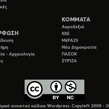
εια
κές
ΚΟΜΜΑΤΑ
Ακροδεξιά
ΡΦΩΣΗ
ΚΚΕ
ίδευση
ΜέΡΑ25
τήμη
Νέα Δημοκρατία
ία - Αρχαιολογία
ΠΑΣΟΚ
ες
ΣΥΡΙΖΑ
σμικό ανοικτού κώδικα Wordpress. Copyleft 2008 -