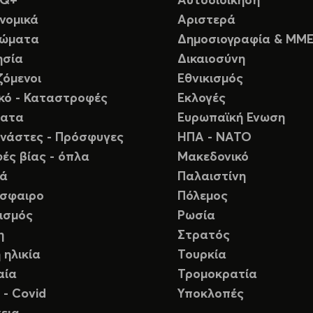
TQ+
Αυτοδιοίκηση
νομικά
Αριστερά
ιώματα
Δημοσιογραφία & ΜΜ
ησία
Δικαιοσύνη
ζόμενοι
Εθνικισμός
ικό - Καταστροφές
Εκλογές
ματα
Ευρωπαϊκή Ενωση
νάστες - Πρόσφυγες
ΗΠΑ - ΝΑΤΟ
ές βίας - όπλα
Μακεδονικό
ιά
Παλαιστίνη
σφαιρο
Πόλεμος
ισμός
Ρωσία
η
Στρατός
 ηλικία
Τουρκία
αία
Τρομοκρατία
 - Covid
Υποκλοπές