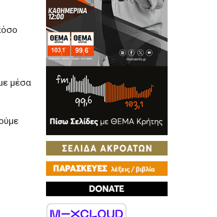
πόσο
με μέσα
δούμε