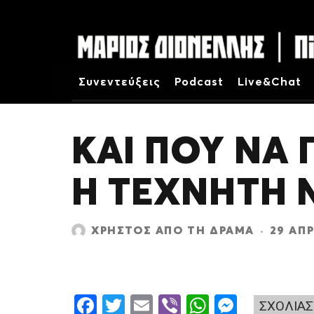
Συνεντεύξεις
Podcast
Live&Chat
ΚΑΙ ΠΟΎ ΝΑ 
Η ΤΕΧΝΗΤΉ
ΧΡΉΣΤΟΣ ΑΠΌ ΤΗ ΔΡΆΜΑ
·
29 ΑΠΡ
F
T
E
Vi
W
M
ΣΧΟΛΙΑΣ