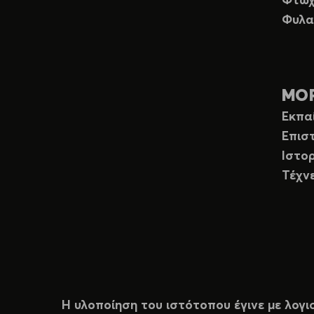
Φτώχ
Φυλα
ΜΟ
Εκπα
Επισ
Ιστορ
Τέχν
Η υλοποίηση του ιστότοπου έγινε με λογι