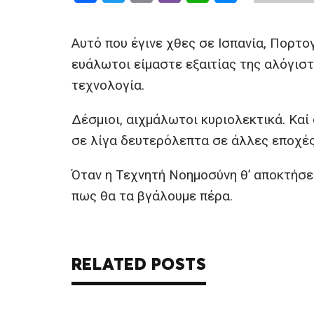
a
wi
m
b
h
es
ce
tt
ail
er
at
se
Αυτό που έγινε χθες σε Ισπανία, Πορτο
b
er
s
n
ευάλωτοι είμαστε εξαιτίας της αλόγισ
o
A
g
τεχνολογία.
o
p
er
Δέσμιοι, αιχμάλωτοι κυριολεκτικά. Καί
k
p
σε λίγα δευτερόλεπτα σε άλλες εποχές
Όταν η Τεχνητή Νοημοσύνη θ’ αποκτήσει 
πως θα τα βγάλουμε πέρα.
RELATED POSTS