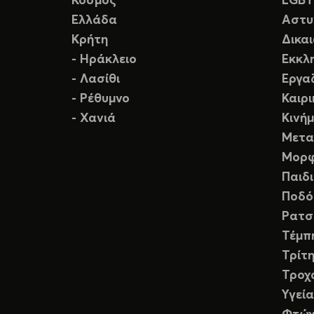
Κόσμος
LGB
Ελλάδα
Αστυ
Κρήτη
Δικα
- Ηράκλειο
Εκκλ
- Λασίθι
Εργα
- Ρέθυμνο
Καιρ
- Χανιά
Κινή
Μετα
Μορφ
Παιδ
Ποδό
Ρατσ
Τέμπ
Τρίτη
Τροχ
Υγεία