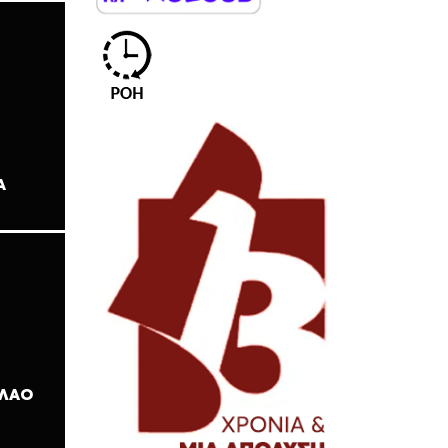
Α
 ΛΑΌ