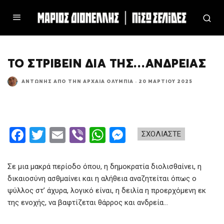
ΤΟ ΣΤΡΊΒΕΙΝ ΔΙΑ ΤΗΣ…ΑΝΔΡΕΊΑΣ
ΑΝΤΏΝΗΣ ΑΠΌ ΤΗΝ ΑΡΧΑΊΑ ΟΛΥΜΠΊΑ
·
20 ΜΑΡΤΊΟΥ 2025
F
T
E
Vi
W
M
ΣΧΟΛΙΑΣΤΕ
a
wi
m
b
h
es
ce
tt
ail
er
at
se
Σε μια μακρά περίοδο όπου, η δημοκρατία διολισθαίνει, η
b
er
s
n
δικαιοσύνη ασθμαίνει και η αλήθεια αναζητείται όπως ο
ψύλλος στ’ άχυρα, λογικό είναι, η δειλία η προερχόμενη εκ
o
A
g
της ενοχής, να βαφτίζεται θάρρος και ανδρεία…
o
p
er