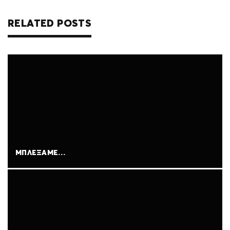
k
p
RELATED POSTS
ΜΠΛΈΞΑΜΕ…