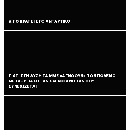
ΛΊΓΟ ΚΡΆΤΕΙ ΣΤΟ ΑΝΤΆΡΤΙΚΟ
ΓΙΑΤΊ ΣΤΗ ΔΎΣΗ ΤΑ ΜΜΕ «ΑΓΝΟΟΎΝ» ΤΟΝ ΠΌΛΕΜΟ
ΜΕΤΑΞΎ ΠΑΚΙΣΤΆΝ ΚΑΙ ΑΦΓΑΝΙΣΤΆΝ ΠΟΥ
ΣΥΝΕΧΊΖΕΤΑΙ;