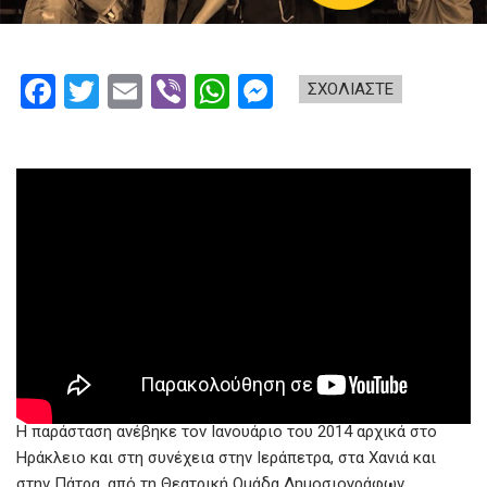
F
T
E
Vi
W
M
ΣΧΟΛΙΑΣΤΕ
a
wi
m
b
h
es
ce
tt
ail
er
at
se
b
er
s
n
o
A
g
o
p
er
k
p
Η παράσταση ανέβηκε τον Ιανουάριο του 2014 αρχικά στο
Ηράκλειο και στη συνέχεια στην Ιεράπετρα, στα Χανιά και
στην Πάτρα, από τη Θεατρική Ομάδα Δημοσιογράφων