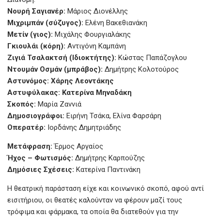
Νουρή Σαγιανέρ:
Μάριος Διονέλλης
Μιχριμπάν (σύζυγος):
Ελένη Βακεθιανάκη
Μετίν (γιος):
Μιχάλης Φουργιαλάκης
Γκιουλάι (κόρη):
Αντιγόνη Καμπάνη
Ζιγιά Τσαλακτσή (Ιδιοκτήτης):
Κώστας Παπάζογλου
Ντουμάν Οσμάν (μπράβος):
Δημήτρης Κολοτούρος
Αστυνόμος: Χάρης Λεοντάκης
Αστυφύλακας: Κατερίνα Μηναδάκη
Σκοπός:
Μαρία Ζαννιά
Δημοσιογράφοι:
Ειρήνη Τσάκα, Ελίνα Φαρσάρη
Οπερατέρ:
Ιορδάνης Δημητριάδης
Μετάφραση:
Έρμος Αργαίος
Ήχος – Φωτισμός:
Δημήτρης Καρπούζης
Δημόσιες Σχέσεις:
Κατερίνα Παντινάκη
Η θεατρική παράσταση είχε και κοινωνικό σκοπό, αφού αντί
εισιτήριου, οι θεατές καλούνταν να φέρουν μαζί τους
τρόφιμα και φάρμακα, τα οποία θα διατεθούν για την