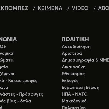
ΕΚΠΟΜΠΕΣ
ΚΕΙΜΕΝΑ
VIDEO
AB
ΝΩΝΙΑ
ΠΟΛΙΤΙΚΗ
TQ+
Αυτοδιοίκηση
νομικά
Αριστερά
ιώματα
Δημοσιογραφία & ΜΜ
ησία
Δικαιοσύνη
ζόμενοι
Εθνικισμός
ικό - Καταστροφές
Εκλογές
ματα
Ευρωπαϊκή Ενωση
νάστες - Πρόσφυγες
ΗΠΑ - ΝΑΤΟ
ές βίας - όπλα
Μακεδονικό
ιά
Παλαιστίνη