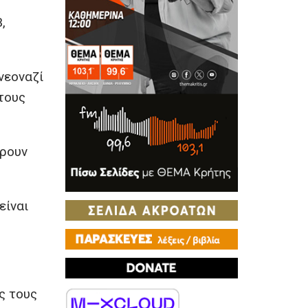
,
νεοναζί
στους
έρουν
είναι
ς τους