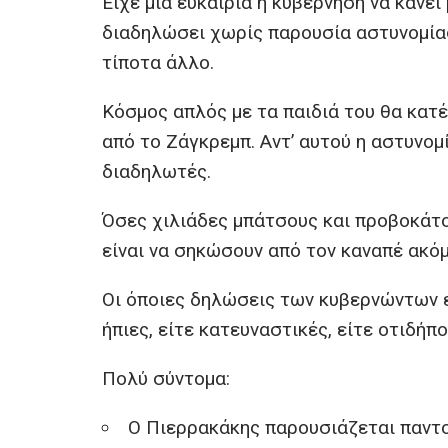
Είχε μία ευκαιρία η κυβέρνηση να κάνει
b
er
s
n
διαδηλώσει χωρίς παρουσία αστυνομίας
o
A
g
τίποτα άλλο.
o
p
er
Κόσμος απλός με τα παιδιά του θα κατέ
k
p
από το Ζάγκρεμπ. Αντ’ αυτού η αστυνομ
διαδηλωτές.
Όσες χιλιάδες μπάτσους και προβοκάτο
είναι να σηκώσουν από τον καναπέ ακόμ
Οι όποιες δηλώσεις των κυβερνώντων είν
ήπιες, είτε κατευναστικές, είτε οτιδήπ
Πολύ σύντομα:
Ο Πιερρακάκης παρουσιάζεται παντού