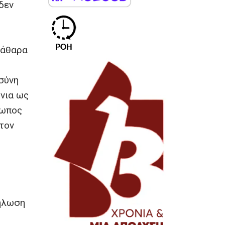
δεν
κάθαρα
σύνη
όνια ως
σωπος
 τον
δήλωση