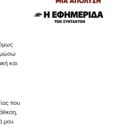
 όμως
ταμώσω
ακή και
νίας που
τάθεση,
ά μου.