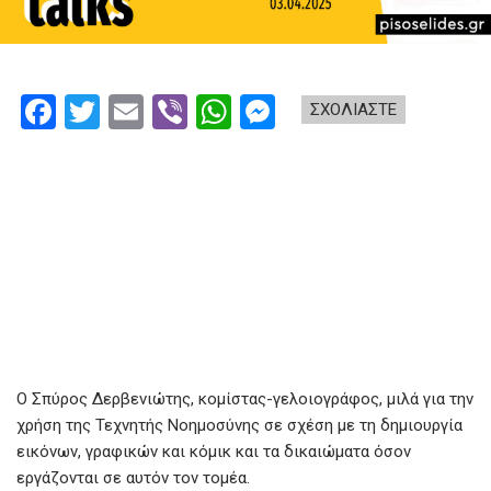
F
T
E
Vi
W
M
ΣΧΟΛΙΑΣΤΕ
a
wi
m
b
h
es
ce
tt
ail
er
at
se
b
er
s
n
o
A
g
o
p
er
k
p
Ο Σπύρος Δερβενιώτης, κομίστας-γελοιογράφος, μιλά για την
χρήση της Τεχνητής Νοημοσύνης σε σχέση με τη δημιουργία
εικόνων, γραφικών και κόμικ και τα δικαιώματα όσον
εργάζονται σε αυτόν τον τομέα.