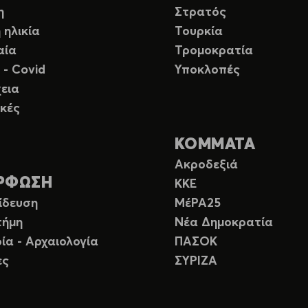
η
Στρατός
 ηλικία
Τουρκία
αία
Τρομοκρατία
 - Covid
Υποκλοπές
εια
κές
ΚΟΜΜΑΤΑ
Ακροδεξιά
ΡΦΩΣΗ
ΚΚΕ
ίδευση
ΜέΡΑ25
τήμη
Νέα Δημοκρατία
ία - Αρχαιολογία
ΠΑΣΟΚ
ες
ΣΥΡΙΖΑ