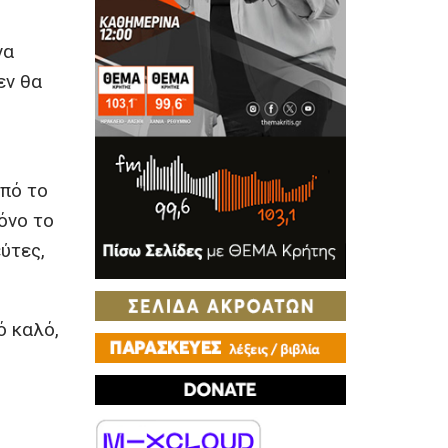
να
εν θα
από το
όνο το
ύτες,
ό καλό,