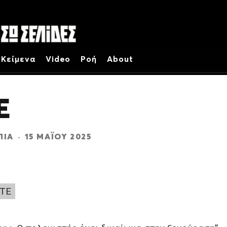
Κείμενα
Video
Ροή
About
Ε
ΠΊΑ
·
15 ΜΑΪ́ΟΥ 2025
ΤΕ