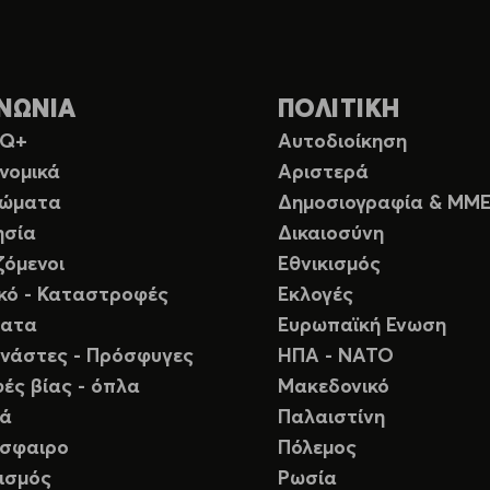
ΝΩΝΙΑ
ΠΟΛΙΤΙΚΗ
TQ+
Αυτοδιοίκηση
νομικά
Αριστερά
ιώματα
Δημοσιογραφία & ΜΜ
ησία
Δικαιοσύνη
ζόμενοι
Εθνικισμός
ικό - Καταστροφές
Εκλογές
ματα
Ευρωπαϊκή Ενωση
νάστες - Πρόσφυγες
ΗΠΑ - ΝΑΤΟ
ές βίας - όπλα
Μακεδονικό
ιά
Παλαιστίνη
σφαιρο
Πόλεμος
ισμός
Ρωσία