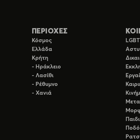
ΠΕΡΙΟΧΕΣ
ΚΟΙ
Κόσμος
LGB
Ελλάδα
Αστυ
Κρήτη
Δικα
- Ηράκλειο
Εκκλ
- Λασίθι
Εργα
- Ρέθυμνο
Καιρ
- Χανιά
Κινή
Μετα
Μορφ
Παιδ
Ποδό
Ρατσ