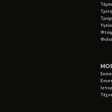
Τέμπ
Τρίτη
Τροχ
Υγεία
Φτώχ
Φυλα
ΜΟ
Εκπα
Επισ
Ιστορ
Τέχν