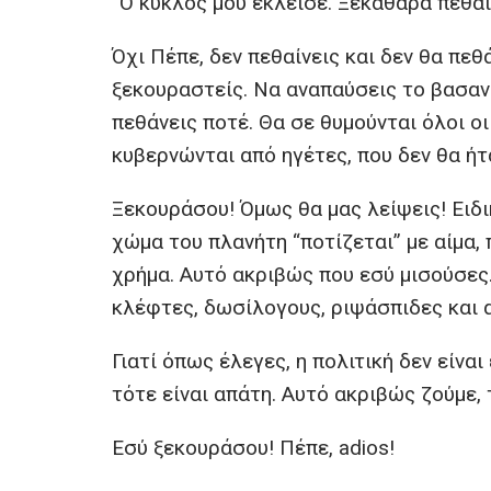
“Ο κύκλος μου έκλεισε. Ξεκάθαρα πεθαί
b
er
s
n
o
A
g
Όχι Πέπε, δεν πεθαίνεις και δεν θα πεθ
ξεκουραστείς. Να αναπαύσεις το βασαν
o
p
er
πεθάνεις ποτέ. Θα σε θυμούνται όλοι οι
k
p
κυβερνώνται από ηγέτες, που δεν θα ήτα
Ξεκουράσου! Όμως θα μας λείψεις! Ειδι
χώμα του πλανήτη “ποτίζεται” με αίμα,
χρήμα. Αυτό ακριβώς που εσύ μισούσες.
κλέφτες, δωσίλογους, ριψάσπιδες και 
Γιατί όπως έλεγες, η πολιτική δεν είναι
τότε είναι απάτη. Αυτό ακριβώς ζούμε, 
Εσύ ξεκουράσου! Πέπε, adios!