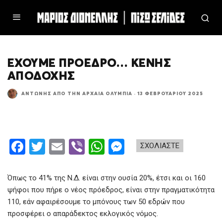
ΈΧΟΥΜΕ ΠΡΌΕΔΡΟ… ΚΕΝΉΣ
ΑΠΟΔΟΧΉΣ
ΑΝΤΏΝΗΣ ΑΠΌ ΤΗΝ ΑΡΧΑΊΑ ΟΛΥΜΠΊΑ
·
13 ΦΕΒΡΟΥΑΡΊΟΥ 2025
F
T
E
Vi
W
M
ΣΧΟΛΙΑΣΤΕ
a
wi
m
b
h
es
ce
tt
ail
er
at
se
Όπως το 41% της Ν.Δ. είναι στην ουσία 20%, έτσι και οι 160
b
er
s
n
ψήφοι που πήρε ο νέος πρόεδρος, είναι στην πραγματικότητα
110, εάν αφαιρέσουμε το μπόνους των 50 εδρών που
o
A
g
προσφέρει ο απαράδεκτος εκλογικός νόμος.