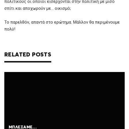
k
p
πολιτικούς οι οποίοι εισέρχονται στην πολιτική με μισό
σπίτι και αποχωρούν με… οικισμό;
Το παρελθόν, απαντά στο ερώτημα. Μάλλον θα περιμένουμε
πολύ!
RELATED POSTS
ΜΠΛΈΞΑΜΕ…