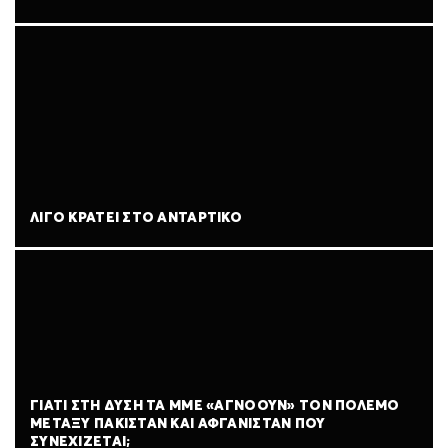
ΛΊΓΟ ΚΡΆΤΕΙ ΣΤΟ ΑΝΤΆΡΤΙΚΟ
ΓΙΑΤΊ ΣΤΗ ΔΎΣΗ ΤΑ ΜΜΕ «ΑΓΝΟΟΎΝ» ΤΟΝ ΠΌΛΕΜΟ
ΜΕΤΑΞΎ ΠΑΚΙΣΤΆΝ ΚΑΙ ΑΦΓΑΝΙΣΤΆΝ ΠΟΥ
ΣΥΝΕΧΊΖΕΤΑΙ;