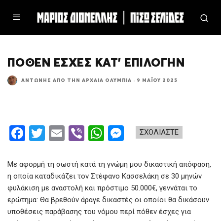
ΠΌΘΕΝ ΈΣΧΕΣ ΚΑΤ’ ΕΠΙΛΟΓΉΝ
ΑΝΤΏΝΗΣ ΑΠΌ ΤΗΝ ΑΡΧΑΊΑ ΟΛΥΜΠΊΑ
·
9 ΜΑΪ́ΟΥ 2025
F
T
E
Vi
W
M
ΣΧΟΛΙΑΣΤΕ
a
wi
m
b
h
es
ce
tt
ail
er
at
se
Με αφορμή τη σωστή κατά τη γνώμη μου δικαστική απόφαση,
b
er
s
n
η οποία καταδικάζει τον Στέφανο Κασσελάκη σε 30 μηνών
φυλάκιση με αναστολή και πρόστιμο 50.000€, γεννάται το
o
A
g
ερώτημα: Θα βρεθούν άραγε δικαστές οι οποίοι θα δικάσουν
o
p
er
υποθέσεις παράβασης του νόμου περί πόθεν έσχες για