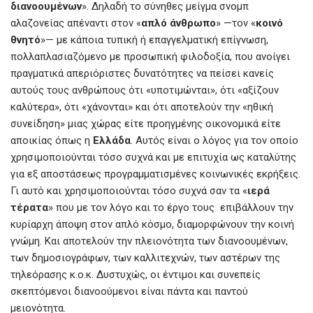
o
A
g
διανοουμένων
». Δηλαδή το σύνηθες μείγμα σνομπ
o
p
er
αλαζονείας απέναντι στον «
απλό άνθρωπο
» —τον «
κοινό
k
p
θνητό
»— με κάποια τυπική ή επαγγελματική επίγνωση,
πολλαπλασιαζόμενο με προσωπική φιλοδοξία, που ανοίγει
πραγματικά απεριόριστες δυνατότητες να πείσει κανείς
αυτούς τους ανθρώπους ότι «υποτιμώνται», ότι «αξίζουν
καλύτερα», ότι «χάνονται» και ότι αποτελούν την «ηθική
συνείδηση» μιας χώρας είτε προηγμένης οικονομικά είτε
αποικίας όπως η
Ελλάδα
. Αυτός είναι ο λόγος για τον οποίο
χρησιμοποιούνται τόσο συχνά και με επιτυχία ως καταλύτης
για εξ αποστάσεως προγραμματισμένες κοινωνικές εκρήξεις.
Γι αυτό και χρησιμοποιούνται τόσο συχνά σαν τα «
ιερά
τέρατα
» που με τον λόγο και το έργο τους επιβάλλουν την
κυρίαρχη άποψη στον απλό κόσμο, διαμορφώνουν την κοινή
γνώμη. Και αποτελούν την πλειονότητα των διανοουμένων,
των δημοσιογράφων, των καλλιτεχνών, των αστέρων της
τηλεόρασης κ.ο.κ. Δυστυχώς, οι έντιμοι και συνεπείς
σκεπτόμενοι διανοούμενοι είναι πάντα και παντού
μειονότητα.