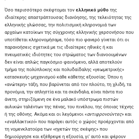
Όσο περισσότερο σκέφτομαι τον
ελληνικό μύθο
της
ιδιαίτερης απαστράπτουσας διανόησης, της τελειότητας της
ελληνικής γλώσσας, την πολιτισμική κληρονομιά των
αρχαίων κατοίκων της σύγχρονης ελληνικής χερσονήσου που
υποτίθεται κληρονομήσαμε, τόσο πιο φανερό γίνεται ότι οι
παρανοήσεις σχετικά με τις ιδιαίτερες ηθικές ή και
πνευματικές ιδιότητες του στρώματος των διανοουμένων
δεν είναι απλώς παγκόσμιο φαινόμενο, αλλά αποτελούν
τμήμα της πολύπλοκης και πολυδαίδαλης «γεωμετρικής»
κατασκευής-μηχανισμού κάθε κάθετης εξουσίας. Όπου η
«ανώτερη» τάξη, που βαρύνεται από τον πλούτο, τη χλιδή, τα
προνόμια, την απληστία και τα σκάνδαλα, είναι πάντα πιο
άνετη, στηριζόμενη σε ένα μαλακό υπόστρωμα πιστών
αυλικών ταλέντων της πένας, του πινέλου, της όποιας τέχνης
ή της οθόνης. Ακόμα και οι λεγόμενοι «
αντιφρονούντες
» και
«
εναλλακτικοί
» που παράγει αυτός ο χώρος προέρχονται από
τη νομενκλατούρα των «ηγετών της σκέψης» που
δημιούργησε και εξέθρεψε η εξουσία, γι’ αυτό και φέρουν