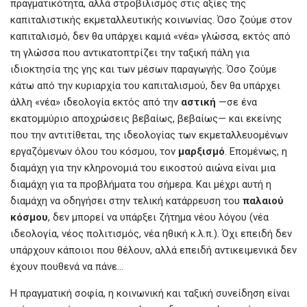
πραγματικότητα, αλλά στροβιλισμός στις αξίες της
καπιταλιστικής εκμεταλλευτικής κοινωνίας. Όσο ζούμε στον
καπιταλισμό, δεν θα υπάρχει καμιά «νέα» γλώσσα, εκτός από
τη γλώσσα που αντικατοπτρίζει την ταξική πάλη για
ιδιοκτησία της γης και των μέσων παραγωγής. Όσο ζούμε
κάτω από την κυριαρχία του καπιταλισμού, δεν θα υπάρχει
άλλη «νέα» ιδεολογία εκτός από την
αστική
—σε ένα
εκατομμύριο αποχρώσεις βεβαίως, βεβαίως— και εκείνης
που την αντιτίθεται, της ιδεολογίας των εκμεταλλευομένων
εργαζόμενων όλου του κόσμου, τον
μαρξισμό
. Επομένως, η
διαμάχη για την κληρονομιά του εικοστού αιώνα είναι μια
διαμάχη για τα προβλήματα του σήμερα. Και μέχρι αυτή η
διαμάχη να οδηγήσει στην τελική κατάρρευση του
παλαιού
κόσμου
, δεν μπορεί να υπάρξει ζήτημα νέου λόγου (νέα
ιδεολογία, νέος πολιτισμός, νέα ηθική κ.λ.π.). Όχι επειδή δεν
υπάρχουν κάποιοι που θέλουν, αλλά επειδή αντικειμενικά δεν
έχουν πουθενά να πάνε…
Η πραγματική σοφία, η κοινωνική και ταξική συνείδηση είναι