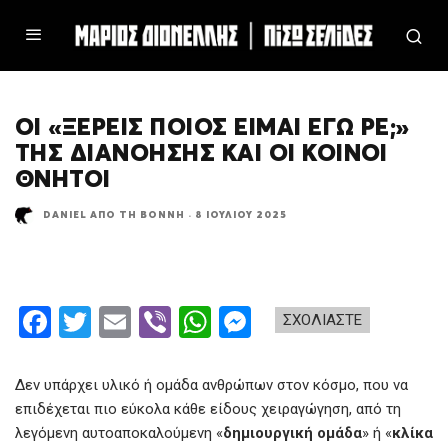
ΟΙ «ΞΈΡΕΙΣ ΠΟΙΟΣ ΕΊΜΑΙ ΕΓΏ ΡΕ;»
ΤΗΣ ΔΙΑΝΌΗΣΗΣ ΚΑΙ ΟΙ ΚΟΙΝΟΊ
ΘΝΗΤΟΊ
DANIEL ΑΠΌ ΤΗ ΒΌΝΝΗ
·
8 ΙΟΥΛΊΟΥ 2025
F
T
E
Vi
W
M
ΣΧΟΛΙΑΣΤΕ
a
wi
m
b
h
es
ce
tt
ail
er
at
se
Δεν υπάρχει υλικό ή ομάδα ανθρώπων στον κόσμο, που να
b
er
s
n
επιδέχεται πιο εύκολα κάθε είδους χειραγώγηση, από τη
λεγόμενη αυτοαποκαλούμενη «
δημιουργική ομάδα
» ή «
κλίκα