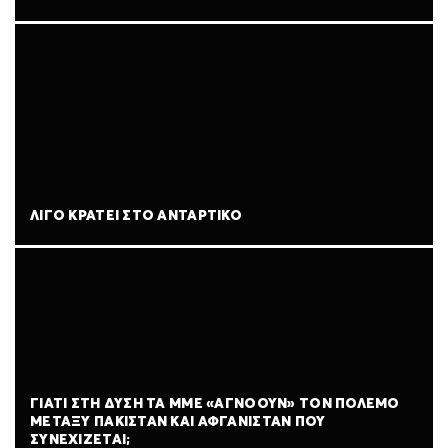
ΛΊΓΟ ΚΡΆΤΕΙ ΣΤΟ ΑΝΤΆΡΤΙΚΟ
ΓΙΑΤΊ ΣΤΗ ΔΎΣΗ ΤΑ ΜΜΕ «ΑΓΝΟΟΎΝ» ΤΟΝ ΠΌΛΕΜΟ
ΜΕΤΑΞΎ ΠΑΚΙΣΤΆΝ ΚΑΙ ΑΦΓΑΝΙΣΤΆΝ ΠΟΥ
ΣΥΝΕΧΊΖΕΤΑΙ;