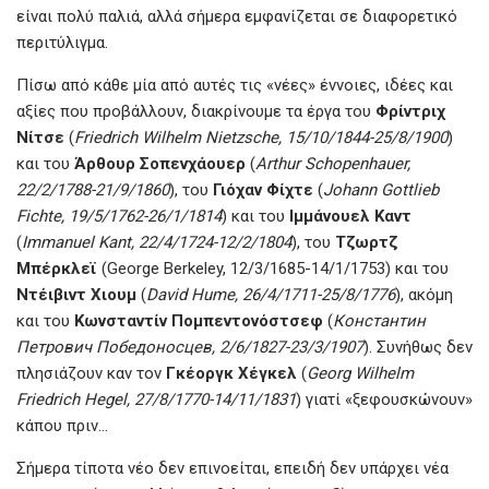
είναι πολύ παλιά, αλλά σήμερα εμφανίζεται σε διαφορετικό
περιτύλιγμα.
Πίσω από κάθε μία από αυτές τις «νέες» έννοιες, ιδέες και
αξίες που προβάλλουν, διακρίνουμε τα έργα του
Φρίντριχ
Νίτσε
(
Friedrich Wilhelm Nietzsche, 15/10/1844-25/8/1900
)
και του
Άρθουρ Σοπενχάουερ
(
Arthur Schopenhauer,
22/2/1788-21/9/1860
), του
Γιόχαν Φίχτε
(
Johann Gottlieb
Fichte, 19/5/1762-26/1/1814
) και του
Ιμμάνουελ Καντ
(
Immanuel Kant‎‎, 22/4/1724-12/2/1804
), του
Τζωρτζ
Μπέρκλεϊ
(George Berkeley, 12/3/1685-14/1/1753) και του
Ντέιβιντ Χιουμ
(
David Hume, 26/4/1711-25/8/1776
), ακόμη
και του
Κωνσταντίν Πομπεντονόστσεφ
(
Константин
Петрович Победоносцев, 2/6/1827-23/3/1907
). Συνήθως δεν
πλησιάζουν καν τον
Γκέοργκ Χέγκελ
(
Georg Wilhelm
Friedrich Hegel, 27/8/1770-14/11/1831
) γιατί «ξεφουσκώνουν»
κάπου πριν…
Σήμερα τίποτα νέο δεν επινοείται, επειδή δεν υπάρχει νέα