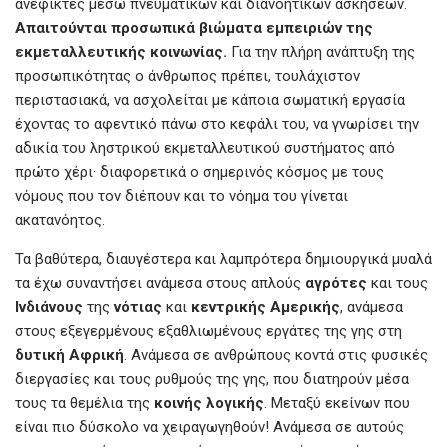
ανέφικτες μέσω πνευματικών και διανοητικών ασκήσεων.
Απαιτούνται προσωπικά βιώματα εμπειριών της
εκμεταλλευτικής κοινωνίας.
Για την πλήρη ανάπτυξη της
προσωπικότητας ο άνθρωπος πρέπει, τουλάχιστον
περιστασιακά, να ασχολείται με κάποια σωματική εργασία
έχοντας το αφεντικό πάνω στο κεφάλι του, να γνωρίσει την
αδικία του ληστρικού εκμεταλλευτικού συστήματος από
πρώτο χέρι· διαφορετικά ο σημερινός κόσμος με τους
νόμους που τον διέπουν και το νόημα του γίνεται
ακατανόητος.
Τα βαθύτερα, διαυγέστερα και λαμπρότερα δημιουργικά μυαλά
τα έχω συναντήσει ανάμεσα στους απλούς
αγρότες
και τους
Ινδιάνους
της
νότιας
και
κεντρικής Αμερικής
, ανάμεσα
στους εξεγερμένους εξαθλιωμένους εργάτες της γης στη
δυτική Αφρική
. Ανάμεσα σε ανθρώπους κοντά στις φυσικές
διεργασίες και τους ρυθμούς της γης, που διατηρούν μέσα
τους τα θεμέλια της
κοινής λογικής
. Μεταξύ εκείνων που
είναι πιο δύσκολο να χειραγωγηθούν! Ανάμεσα σε αυτούς