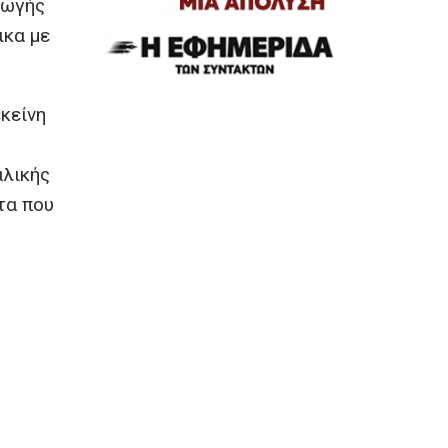
γωγής
ικα με
κείνη
αλικής
τα που