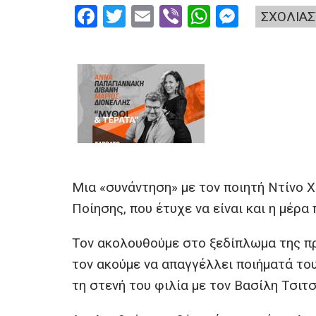
F
T
E
Vi
W
M
ΣΧΟΛΙΑΣ
a
wi
m
b
h
es
ce
tt
ail
er
at
se
b
er
s
n
o
A
g
o
p
er
k
p
Μια «συνάντηση» με τον ποιητή Ντίνο 
Ποίησης, που έτυχε να είναι και η μέρα
Τον ακολουθούμε στο ξεδίπλωμα της π
τον ακούμε να απαγγέλλει ποιήματά του 
τη στενή του φιλία με τον Βασίλη Τσιτσ