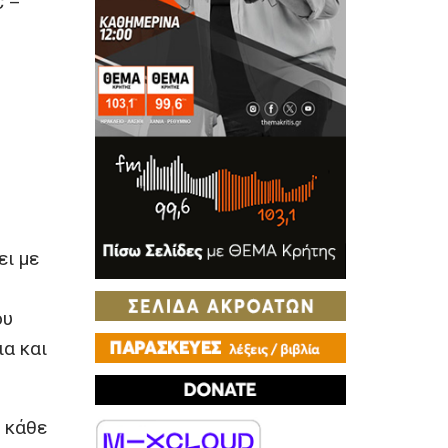
C –
ει με
ου
α και
) κάθε