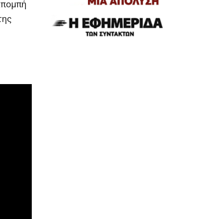
κπομπή
της