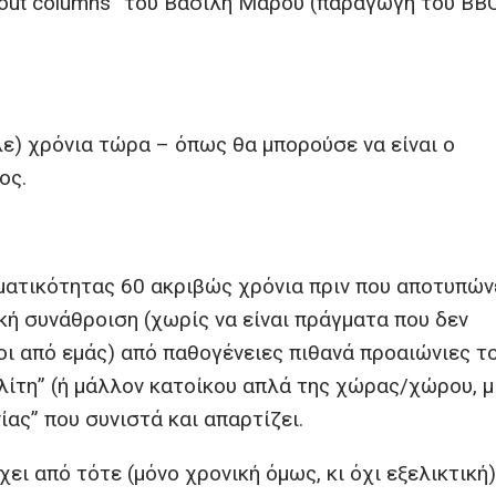
thout columns” του Βασίλη Μάρου (παραγωγή του BB
άλε) χρόνια τώρα – όπως θα μπορούσε να είναι ο
ος.
ατικότητας 60 ακριβώς χρόνια πριν που αποτυπών
κή συνάθροιση (χωρίς να είναι πράγματα που δεν
οι από εμάς) από παθογένειες πιθανά προαιώνιες τ
ίτη” (ή μάλλον κατοίκου απλά της χώρας/χώρου, μι
ίας” που συνιστά και απαρτίζει.
ει από τότε (μόνο χρονική όμως, κι όχι εξελικτική