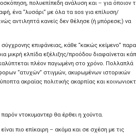
οσκόπηση, πολυεπίπεδη ανάλυση και – για όποιον τ
φή, ένα “λυσάρι” με όλα τα sos για επίλυση/
ινώς αντιληπτά κανείς δεν θέλησε (ή μπόρεσε;) να
 σύγχρονης επιφάνειας, κάθε “κακώς κείμενο” παρα
ποια μικρή ελπίδα εξέλιξης/προόδου διαφαίνεται κά
οκαλύπτεται πλέον παγωμένη στο χρόνο. Πολλαπλά
φορων “ατυχών” στιγμών, ακυρωμένων ιστορικών
 ύποπτα ακραίας πολιτικής ακαρπίας και κοινωνιοκ
 παρόν ντοκυμαντερ θα έρθει η χούντα.
είναι πιο επίκαιρη – ακόμα και σε σχέση με τις