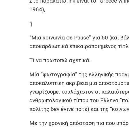
Στο παρακάτω link είναι το “Greece wi
b
er
s
n
1964),
o
A
g
ή
o
p
er
k
p
“Μια κοινωνία σε Pause” για 60 (και β
αποκαρδιωτικά επικαιροποιημένος τίτλ
Τί να πρωτοπώ σχετικά…
Μία “φωτογραφία” της ελληνικής πραγμ
αποκαλυπτική ακρίβεια μια αποστομοτι
γνωρίζουμε, τουλάχιστον οι παλαιότερ
ανθρωπολογικού τύπου του Έλληνα “πολ
πολίτης δεν έγινε ποτέ) και της “κοινων
Με την χρονική απόσταση πια που υπάρχ