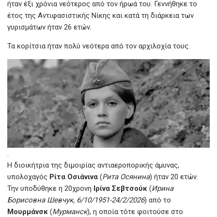
ήταν έξι χρόνια νεότερος από τον ήρωά του. Γεννήθηκε το
έτος της Αντιφασιστικής Νίκης και κατά τη διάρκεια των
γυρισμάτων ήταν 26 ετών.
Τα κορίτσια ήταν πολύ νεότερα από τον αρχιλοχία τους.
.
Η διοικήτρια της διμοιρίας αντιαεροπορικής άμυνας,
υπολοχαγός
Ρίτα Οσιάνινα
(
Рита Осянина
) ήταν 20 ετών.
Την υποδύθηκε η 20χρονη
Ιρίνα Σεβτσούκ
(
Ирина
Борисовна Шевчук, 6/10/1951-24/2/2026
) από το
Μουρμάνσκ
(
Мурманск
), η οποία τότε φοιτούσε στο