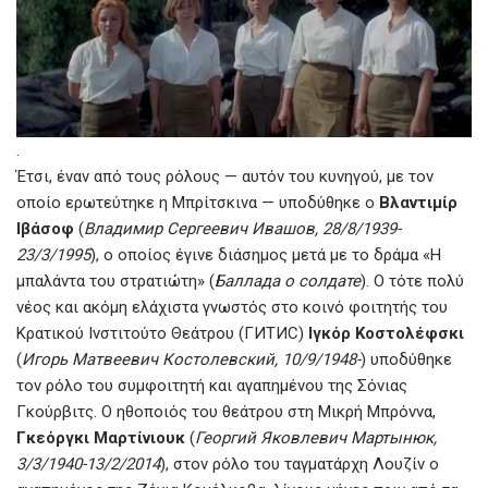
.
Έτσι, έναν από τους ρόλους — αυτόν του κυνηγού, με τον
οποίο ερωτεύτηκε η Μπρίτσκινα — υποδύθηκε ο
Βλαντιμίρ
Ιβάσοφ
(
Владимир Сергеевич Ивашов, 28/8/1939-
23/3/1995
), ο οποίος έγινε διάσημος μετά με το δράμα «Η
μπαλάντα του στρατιώτη» (
Баллада о солдате
). Ο τότε πολύ
νέος και ακόμη ελάχιστα γνωστός στο κοινό φοιτητής του
Κρατικού Ινστιτούτο Θεάτρου (ГИТИС)
Ιγκόρ Κοστολέφσκι
(
Игорь Матвеевич Костолевский, 10/9/1948-
) υποδύθηκε
τον ρόλο του συμφοιτητή και αγαπημένου της Σόνιας
Γκούρβιτς. Ο ηθοποιός του θεάτρου στη Μικρή Μπρόννα,
Γκεόργκι Μαρτίνιουκ
(
Георгий Яковлевич Мартынюк,
3/3/1940-13/2/2014
), στον ρόλο του ταγματάρχη Λουζίν ο