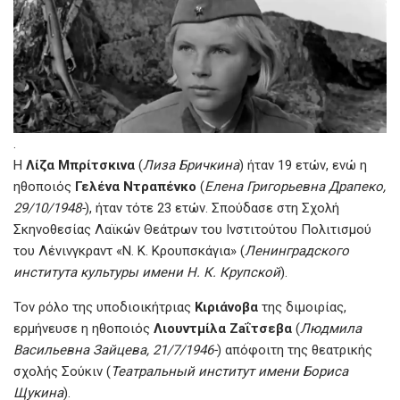
.
Η
Λίζα Μπρίτσκινα
(
Лиза Бричкина
) ήταν 19 ετών, ενώ η
ηθοποιός
Γελένα Ντραπένκο
(
Елена Григорьевна Драпеко,
29/10/1948-
), ήταν τότε 23 ετών. Σπούδασε στη Σχολή
Σκηνοθεσίας Λαϊκών Θεάτρων του Ινστιτούτου Πολιτισμού
του Λένινγκραντ «Ν. Κ. Κρουπσκάγια» (
Ленинградского
института культуры имени Н. К. Крупской
).
Τον ρόλο της υποδιοικήτριας
Κιριάνοβα
της διμοιρίας,
ερμήνευσε η ηθοποιός
Λιουντμίλα Ζaΐτσεβα
(
Людмила
Васильевна Зайцева, 21/7/1946-
) απόφοιτη της θεατρικής
σχολής Σούκιν (
Театральный институт имени Бориса
Щукина
).