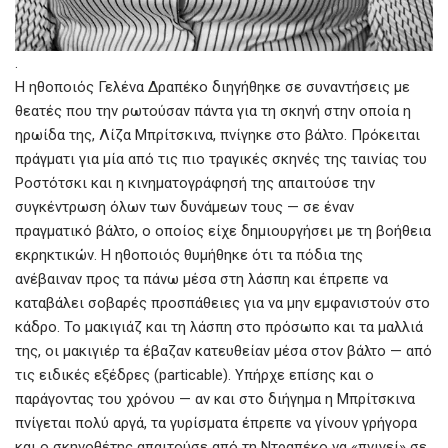
.
Η ηθοποιός Γελένα Δραπέκο διηγήθηκε σε συναντήσεις με
θεατές που την ρωτούσαν πάντα για τη σκηνή στην οποία η
ηρωίδα της, Λίζα Μπρίτσκινα, πνίγηκε στο βάλτο. Πρόκειται
πράγματι για μία από τις πιο τραγικές σκηνές της ταινίας του
Ροστότσκι και η κινηματογράφησή της απαιτούσε την
συγκέντρωση όλων των δυνάμεων τους — σε έναν
πραγματικό βάλτο, ο οποίος είχε δημιουργήσει με τη βοήθεια
εκρηκτικών. Η ηθοποιός θυμήθηκε ότι τα πόδια της
ανέβαιναν προς τα πάνω μέσα στη λάσπη και έπρεπε να
καταβάλει σοβαρές προσπάθειες για να μην εμφανιστούν στο
κάδρο. Το μακιγιάζ και τη λάσπη στο πρόσωπο και τα μαλλιά
της, οι μακιγιέρ τα έβαζαν κατευθείαν μέσα στον βάλτο — από
τις ειδικές εξέδρες (particable). Υπήρχε επίσης και ο
παράγοντας του χρόνου — αν και στο διήγημα η Μπρίτσκινα
πνίγεται πολύ αργά, τα γυρίσματα έπρεπε να γίνουν γρήγορα
και ο σκηνοθέτης απαιτούσε από τη Ντραπέκο να «πνιγεί» σε