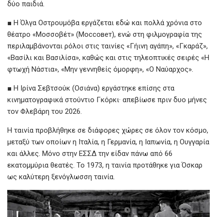
δύο παιδιά.
■ Η Όλγα Οστρουμόβα εργάζεται εδώ και πολλά χρόνια στο
θέατρο «Μοσσοβέτ» (Моссовет), ενώ στη φιλμογραφία της
περιλαμβάνονται ρόλοι στις ταινίες «Γήινη αγάπη», «Γκαράζ»,
«Βασίλι και Βασιλίσα», καθώς και στις τηλεοπτικές σειρές «Η
φτωχή Νάστια», «Μην γεννηθείς όμορφη», «Ο Ναύαρχος».
■ Η Ιρίνα Σεβτσούκ (Οσιάνα) εργάστηκε επίσης στα
κινηματογραφικά στούντιο Γκόρκι· απεβίωσε πριν δυο μήνες
τον Φλεβάρη του 2026.
Η ταινία προβλήθηκε σε διάφορες χώρες σε όλον τον κόσμο,
μεταξύ των οποίων η Ιταλία, η Γερμανία, η Ιαπωνία, η Ουγγαρία
και άλλες. Μόνο στην ΕΣΣΔ την είδαν πάνω από 66
εκατομμύρια θεατές. Το 1973, η ταινία προτάθηκε για Όσκαρ
ως καλύτερη ξενόγλωσση ταινία.