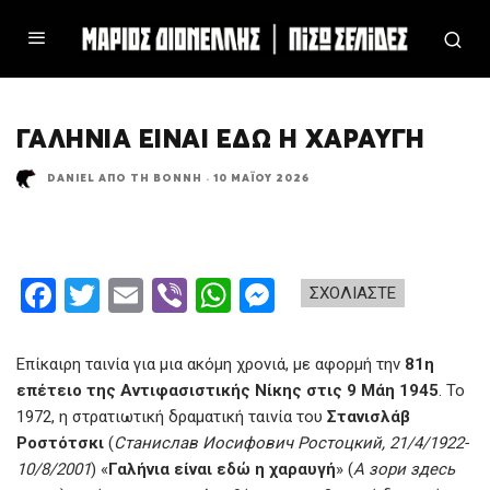
ΓΑΛΉΝΙΑ ΕΊΝΑΙ ΕΔΏ Η ΧΑΡΑΥΓΉ
DANIEL ΑΠΌ ΤΗ ΒΌΝΝΗ
·
10 ΜΑΪ́ΟΥ 2026
F
T
E
Vi
W
M
ΣΧΟΛΙΑΣΤΕ
a
wi
m
b
h
es
ce
tt
ail
er
at
se
Επίκαιρη ταινία για μια ακόμη χρονιά, με αφορμή την
81η
b
er
s
n
επέτειο της Αντιφασιστικής Νίκης στις 9 Μάη 1945
. Το
1972, η στρατιωτική δραματική ταινία του
Στανισλάβ
o
A
g
Ροστότσκι
(
Станислав Иосифович Ростоцкий, 21/4/1922-
o
p
er
10/8/2001
) «
Γαλήνια είναι εδώ η χαραυγή
» (
А зори здесь