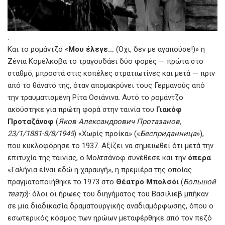
.
Και το ρομάντζο «
Μου έλεγε…
(Όχι, δεν με αγαπούσε!)» η
Ζένια Κομέλκοβα το τραγουδάει δύο φορές — πρώτα στο
σταθμό, μπροστά στις κοπέλες στρατιωτίνες και μετά — πριν
από το θάνατό της, όταν απομακρύνει τους Γερμανούς από
την τραυματισμένη Ρίτα Οσιάνινα. Αυτό το ρομάντζο
ακούστηκε για πρώτη φορά στην ταινία του
Γιακόφ
Προταζάνοφ
(
Яков Александрович Протазанов,
23/1/1881-8/8/1945
) «Χωρίς προίκα» («
Бесприданница
»),
που κυκλοφόρησε το 1937. Αξίζει να σημειωθεί ότι μετά την
επιτυχία της ταινίας, ο Μολτσάνοφ συνέθεσε και την
όπερα
«Γαλήνια είναι εδώ η χαραυγή», η πρεμιέρα της οποίας
πραγματοποιήθηκε το 1973 στο
Θέατρο Μπολσόι
(
Большой
театр
)· όλοι οι ήρωες του διηγήματος του Βασίλιεβ μπήκαν
σε μια διαδικασία δραματουργικής αναδιαμόρφωσης, όπου ο
εσωτερικός κόσμος των ηρώων μεταφέρθηκε από τον πεζό