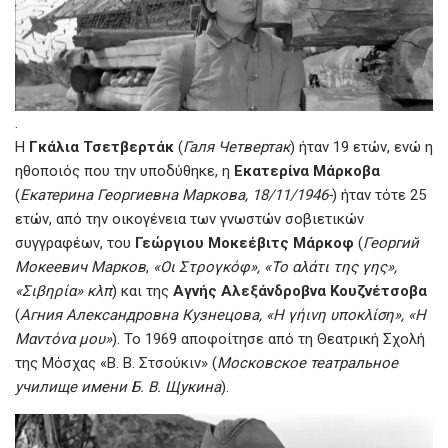
.
Η
Γκάλια Τσετβερτάκ
(
Галя Четвертак
) ήταν 19 ετών, ενώ η
ηθοποιός που την υποδύθηκε, η
Εκατερίνα Μάρκοβα
(
Екатерина Георгиевна Маркова, 18/11/1946-
) ήταν τότε 25
ετών, από την οικογένεια των γνωστών σοβιετικών
συγγραφέων, του
Γεώργιου Μοκεέβιτς Μάρκοφ
(
Георгий
Мокеевич Марков
,
«Οι Στρογκόφ», «Το αλάτι της γης»,
«Σιβηρία» κλπ
) και της
Αγνής Αλεξάνδροβνα Κουζνέτσοβα
(
Агния Александровна Кузнецова, «Η γήινη υποκλίση», «Η
Μαντόνα μου»
). Το 1969 αποφοίτησε από τη Θεατρική Σχολή
της Μόσχας «Β. Β. Στσούκιν» (
Московское театральное
училище имени Б. В. Щукина
).