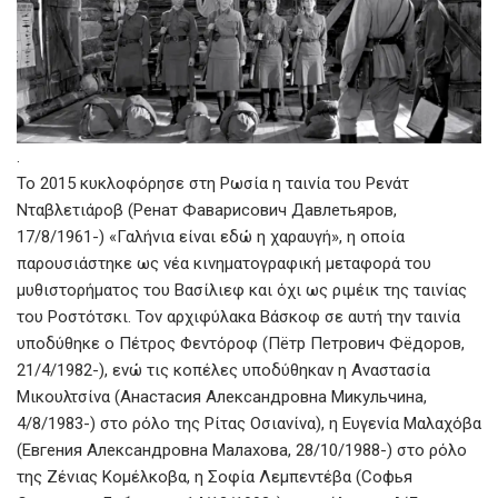
.
Το 2015 κυκλοφόρησε στη Ρωσία η ταινία του Ρενάτ
Νταβλετιάροβ (Ренат Фаварисович Давлетьяров,
17/8/1961-) «Γαλήνια είναι εδώ η χαραυγή», η οποία
παρουσιάστηκε ως νέα κινηματογραφική μεταφορά του
μυθιστορήματος του Βασίλιεφ και όχι ως ριμέικ της ταινίας
του Ροστότσκι. Τον αρχιφύλακα Βάσκοφ σε αυτή την ταινία
υποδύθηκε ο Πέτρος Φεντόροφ (Пётр Петрович Фёдоров,
21/4/1982-), ενώ τις κοπέλες υποδύθηκαν η Αναστασία
Μικουλτσίνα (Анастасия Александровна Микульчина,
4/8/1983-) στο ρόλο της Ρίτας Οσιανίνα), η Ευγενία Μαλαχόβα
(Евгения Александровна Малахова, 28/10/1988-) στο ρόλο
της Ζένιας Κομέλκοβα, η Σοφία Λεμπεντέβα (Софья