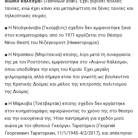
αιώνιο κάλεσμα
» («
Вечный зов
»). Έχει γυρίσει πολλές
ταινίες, ενώ έχει κάνει και μεταγλώττιση σε ξένες ταινίες και
τηλεοπτικές σειρές.
■ Η Ντολγκάνοβα (Γκούρβιτς) σχεδόν δεν εμφανίστηκε ξανά
στον κινηματογράφο, από το 1971 εργάζεται στο Θέατρο
Νέου Θεατή του Νίζεγκοροντ (Нижегородск)
■ Η Ντραπέκο (Μπρίτσκινα) επίσης, λίγο μετά τη συνεργασία
της με τον Ροστότσκι, εμφανίστηκε στο «Αιώνιο Κάλεσμα»,
όπου υποδύθηκε την κόρη του Κιριάν. Έχει μεγάλη
φιλμογραφία, αλλά σήμερα είναι πιο γνωστή ως βουλευτίνα
της Κρατικής Δούμας και μέλος της επιτροπής πολιτισμού
της Δούμας.
■ Η Μάρκοβα (Τσετβερτάκ) επίσης σχεδόν δεν εργάστηκε
στον κινηματογράφο, αφιερώνοντας το χρόνο της στο θέατρο
και την οικογένειά της. Ήταν παντρεμένη για σχεδόν μισό
αιώνα με τον ηθοποιό Γκεόργκι Ταρατόρκιν (Георгий
Георгиевич Тараторкин, 11/1/1945-4/2/2017), και απέκτησαν