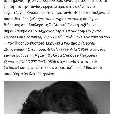
αγαπημένος της Ζένια Κομέλκοβα, λίγους μήνες πριν από τα
γυρίσματα της ταινίας, εμφανίστηκε στην οθόνη ως ο
ταγματάρχης Ζναμένσκι στην τηλεταινία «Η έρευνα διεξάγεται
από ειδικούς» (
«Следствие ведут знатоки»
) και έγινε
διάσημος σε ολόκληρη τη Σοβιετική Ένωση. Αξίζει να
σημειώσουμε ότι ο 34χρονος
Κιρίλ Στολάροφ
(
Кирилл
Сергеевич Столяров, 28/1/1937-
) υποδύθηκε τον πατέρα του
— τον διάσημο ηθοποιό
Σεργκέι Στολάροφ
(
Сергей
Дмитриевич Столяров, 4[17]/7/1911-9/12/1969
), ο οποίος
έπαιξε μαζί με τη
Αγάπη Ορλόβα
(
Любовь Петровна
Орлова, 29/1/1902-26/1/1975
) στην ταινία «Το τσίρκο»
(«
Цирк
») και εμφανίστηκε σε σοβιετικά παραμύθια, όπου
υποδύθηκε θρυλικούς ήρωες.