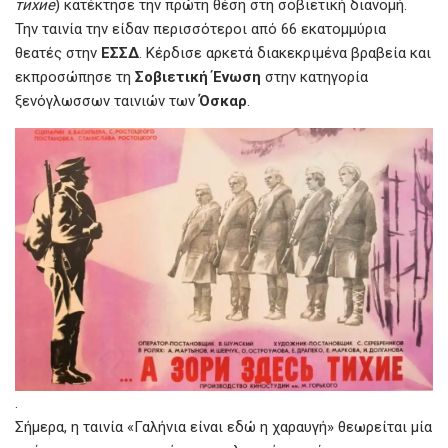
k
p
тихие
) κατέκτησε την πρώτη θέση στη σοβιετική διανομή.
Την ταινία την είδαν περισσότεροι από 66 εκατομμύρια
θεατές στην
ΕΣΣΔ
. Κέρδισε αρκετά διακεκριμένα βραβεία και
εκπροσώπησε τη
Σοβιετική Ένωση
στην κατηγορία
ξενόγλωσσων ταινιών των
Όσκαρ
.
.
Σήμερα, η ταινία «Γαλήνια είναι εδώ η χαραυγή» θεωρείται μία