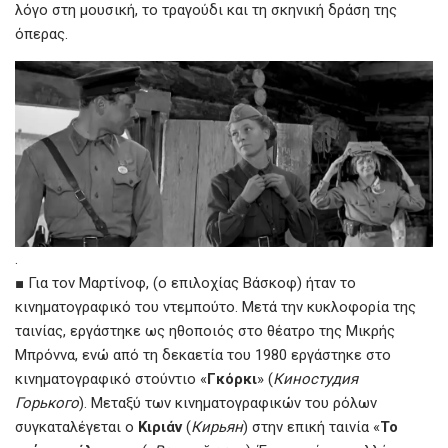
λόγο στη μουσική, το τραγούδι και τη σκηνική δράση της
όπερας.
.
■ Για τον Μαρτίνoφ, (ο επιλοχίας Βάσκοφ) ήταν το
κινηματογραφικό του ντεμπούτο. Μετά την κυκλοφορία της
ταινίας, εργάστηκε ως ηθοποιός στο θέατρο της Μικρής
Μπρόννα, ενώ από τη δεκαετία του 1980 εργάστηκε στο
κινηματογραφικό στούντιο «
Γκόρκι
» (
Киностудия
Горького
). Μεταξύ των κινηματογραφικών του ρόλων
συγκαταλέγεται ο
Κιριάν
(
Кирьян
) στην επική ταινία «
Το