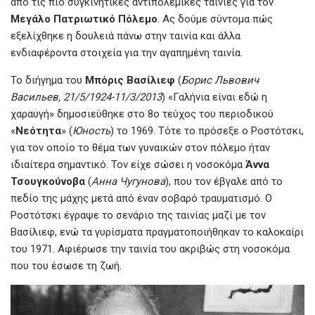
από τις πιο συγκινητικές αντιπολεμικές ταινίες για τον
Μεγάλο Πατριωτικό Πόλεμο
. Ας δούμε σύντομα πώς
εξελίχθηκε η δουλειά πάνω στην ταινία και άλλα
ενδιαφέροντα στοιχεία για την αγαπημένη ταινία.
Το διήγημα του
Μπόρις Βασίλιεφ
(
Борис Львович
Васильев, 21/5/1924-11/3/2013
) «Γαλήνια είναι εδώ η
χαραυγή» δημοσιεύθηκε στο 8ο τεύχος του περιοδικού
«
Νεότητα
» (
Юность
) το 1969. Τότε το πρόσεξε ο Ροστότσκι,
για τον οποίο το θέμα των γυναικών στον πόλεμο ήταν
ιδιαίτερα σημαντικό. Τον είχε σώσει η νοσοκόμα
Άννα
Τσουγκούνοβα
(
Анна Чугунова
), που τον έβγαλε από το
πεδίο της μάχης μετά από έναν σοβαρό τραυματισμό. Ο
Ροστότσκι έγραψε το σενάριο της ταινίας μαζί με τον
Βασίλιεφ, ενώ τα γυρίσματα πραγματοποιήθηκαν το καλοκαίρι
του 1971. Αφιέρωσε την ταινία του ακριβώς στη νοσοκόμα
που του έσωσε τη ζωή.