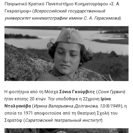
Πανρωσικό Κρατικό Πανεπιστήμιο Κινηματογράφου «Σ. Α.
Γκερασίμοφ» (
Всероссийский государственный
университет кинематографии имени С. А. Герасимова
).
.
Η φοιτήτρια από τη Μόσχα
Σόνια Γκούρβιτς
(
Соня Гурвич
)
ήταν επίσης 20 ετών. Την υποδύθηκε η 22χρονη
Ιρίνα
Ντολγανόβα
(
Ирина Валерьевна Долганова, 13/8/1949-
), η
οποία το 1971 αποφοιτούσε από τη Θεατρική Σχολή του
Σαρατόφ (
Саратовский театральный институт
).