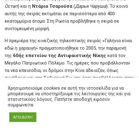
Остап
) και η
Ντάρια Τσαρούσα
(
Дарья Чаруша
). Το κοινό
αυτής της σειράς εκτιμάται σε περισσότερα από 400
εκατομμύρια άτομα. Στη Ρωσία προβλήθηκε η σειρά σε
συντομευμένη μορφή.
Η πρεμιέρα της κινεζικής τηλεοπτικής σειράς «Γαλήνια είναι
εδώ η χαραυγή» πραγματοποιήθηκε το 2005, την παραμονή
της
60ής επετείου της Αντιφαιστικής Νίκης
κατά τον
Μεγάλο Πατριωτικό Πόλεμο. Τις ημέρες που προβάλλονταν
τα νέα επεισόδια, οι δρόμοι στην Κίνα άδειαζαν, όπως
συνέβαινε και στη Σοβιετική Ένωση, όταν προβάλλονταν στην
τηλεόραση οι σειρές «
17 στιγμές της άνοιξης
»
Χρησιμοποιούμε cookies σε αυτή την ιστοσελίδα για να
(
17мгновений весны»
) και «
Ο τόπος συνάντησης δεν
μπορέσουμε να υποστηρίξουμε τις λειτουργίες της και για
στατιστικούς λόγους. Πατήστε αποδοχή εφόσον
μπορεί να αλλάξει
» (
Место встречи изменить нельзя
).
συμφωνείτε.
ΑΠΟΔΟΧΗ