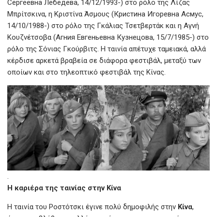
Сергеевна Лебедева, 14/12/1993-) στο ρόλο της Λίζας
Μπρίτσκινα, η Κριστίνα Άσμους (Кристина Игоревна Асмус,
14/10/1988-) στο ρόλο της Γκάλιας Τσετβερτάκ και η Αγνή
Κουζνέτσοβα (Агния Евгеньевна Кузнецова, 15/7/1985-) στο
ρόλο της Σόνιας Γκούρβιτς. Η ταινία απέτυχε ταμειακά, αλλά
κέρδισε αρκετά βραβεία σε διάφορα φεστιβάλ, μεταξύ των
οποίων και στο τηλεοπτικό φεστιβάλ της Κίνας.
.
Η καριέρα της ταινίας στην Κίνα
Η ταινία του Ροστότσκι έγινε πολύ δημοφιλής στην
Κίνα
,