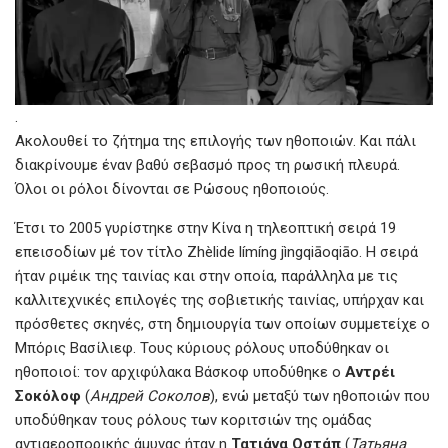
.
Ακολουθεί το ζήτημα της επιλογής των ηθοποιών. Και πάλι
διακρίνουμε έναν βαθύ σεβασμό προς τη ρωσική πλευρά.
Όλοι οι ρόλοι δίνονται σε Ρώσους ηθοποιούς.
Έτσι το 2005 γυρίστηκε στην Κίνα η τηλεοπτική σειρά 19
επεισοδίων μέ τον τίτλο Zhèlide límíng jìngqiāoqiāo. Η σειρά
ήταν ριμέικ της ταινίας και στην οποία, παράλληλα με τις
καλλιτεχνικές επιλογές της σοβιετικής ταινίας, υπήρχαν και
πρόσθετες σκηνές, στη δημιουργία των οποίων συμμετείχε ο
Μπόρις Βασίλιεφ. Τους κύριους ρόλους υποδύθηκαν οι
ηθοποιοί: τον αρχιφύλακα Βάσκοφ υποδύθηκε ο
Αντρέι
Σοκόλοφ
(
Андрей Соколов
), ενώ μεταξύ των ηθοποιών που
υποδύθηκαν τους ρόλους των κοριτσιών της ομάδας
αντιαεροπορικής άμυνας ήταν η
Τατιάνα Οστάπ
(
Татьяна