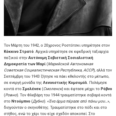
.
Τον Μάρτη του 1942, ο 20χρονος Ροστότσκι υπηρέτησε στον
Κόκκινο Στρατό
. Αρχικά υπηρέτησε σε εφεδρική ταξιαρχία
πεζικού στην
Αυτόνομη Σοβιετική Σοσιαλιστική
Δημοκρατία των Μαρί
(
Μарийской Автономная
Советская Социалистическая Республика, АССР
), αλλά τον
Σεπτέμβρη του 1943 ζήτησε να πάει εθελοντής στο μέτωπο,
σε ενεργή μονάδα της
Λενινιστικής Κομσομόλ
. Πολέμησε
κοντά στο
Σμολένσκ
(
Смоленск
) και έφτασε μέχρι το
Ρόβνο
(
Ровно
). Τον Φλεβάρη του 1944 τραυματίστηκε σοβαρά κοντά
στο
Ντούμπνο
(
Дубно
). «
Ένα άρμα πέρασε από πάνω μου…
»,
διηγούνταν ο σκηνοθέτης. Τραυματίστηκε στο πόδι και στο
στήθος, ενώ το χέρι του είχε σχεδόν αποκοπεί. Στο