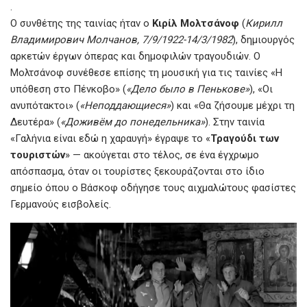
.
Ο συνθέτης της ταινίας ήταν ο
Κιρίλ Μολτσάνοφ
(
Кирилл
Владимирович Молчанов, 7/9/1922-14/3/1982
), δημιουργός
αρκετών έργων όπερας και δημοφιλών τραγουδιών. Ο
Μολτσάνοφ συνέθεσε επίσης τη μουσική για τις ταινίες «Η
υπόθεση στο Πένκοβο» (
«Дело было в Пенькове»
), «Οι
ανυπότακτοι» (
«Неподдающиеся»
) και «Θα ζήσουμε μέχρι τη
Δευτέρα» (
«Доживём до понедельника»
). Στην ταινία
«Γαλήνια είναι εδώ η χαραυγή» έγραψε το «
Τραγούδι των
τουριστών
» — ακούγεται στο τέλος, σε ένα έγχρωμο
απόσπασμα, όταν οι τουρίστες ξεκουράζονται στο ίδιο
σημείο όπου ο Βάσκοφ οδήγησε τους αιχμαλώτους φασίστες
Γερμανούς εισβολείς.