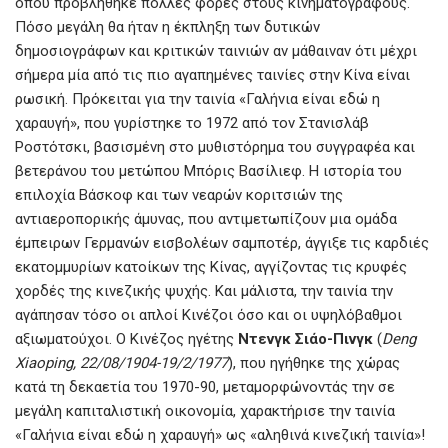
όπου προβλήθηκε πολλές φορές στους κινηματογράφους.
Πόσο μεγάλη θα ήταν η έκπληξη των δυτικών
δημοσιογράφων και κριτικών ταινιών αν μάθαιναν ότι μέχρι
σήμερα μία από τις πιο αγαπημένες ταινίες στην Κίνα είναι
ρωσική. Πρόκειται για την ταινία «Γαλήνια είναι εδώ η
χαραυγή», που γυρίστηκε το 1972 από τον Στανισλάβ
Ροστότσκι, βασισμένη στο μυθιστόρημα του συγγραφέα και
βετεράνου του μετώπου Μπόρις Βασίλιεφ. Η ιστορία του
επιλοχία Βάσκοφ και των νεαρών κοριτσιών της
αντιαεροπορικής άμυνας, που αντιμετωπίζουν μια ομάδα
έμπειρων Γερμανών εισβολέων σαμποτέρ, άγγιξε τις καρδιές
εκατομμυρίων κατοίκων της Κίνας, αγγίζοντας τις κρυφές
χορδές της κινεζικής ψυχής. Και μάλιστα, την ταινία την
αγάπησαν τόσο οι απλοί Κινέζοι όσο και οι υψηλόβαθμοι
αξιωματούχοι. Ο Κινέζος ηγέτης
Ντενγκ Σιάο-Πινγκ
(
Deng
Xiaoping, 22/08/1904-19/2/1977
), που ηγήθηκε της χώρας
κατά τη δεκαετία του 1970-90, μεταμορφώνοντάς την σε
μεγάλη καπιταλιστική οικονομία, χαρακτήρισε την ταινία
«Γαλήνια είναι εδώ η χαραυγή» ως «αληθινά κινεζική ταινία»!