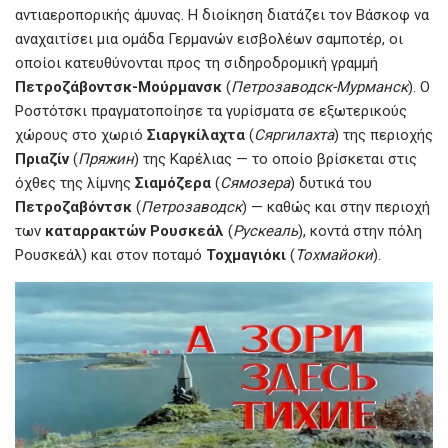
αντιαεροπορικής άμυνας. Η διοίκηση διατάζει τον Βάσκοφ να
αναχαιτίσει μια ομάδα Γερμανών εισβολέων σαμποτέρ, οι
οποίοι κατευθύνονται προς τη σιδηροδρομική γραμμή
Πετροζάβοντσκ-Μούρμανσκ
(
Петрозаводск-Мурманск
). Ο
Ροστότσκι πραγματοποίησε τα γυρίσματα σε εξωτερικούς
χώρους στο χωριό
Σιαργκίλαχτα
(
Сяргилахта
) της περιοχής
Πριαζίν
(
Пряжин
) της Καρέλιας — το οποίο βρίσκεται στις
όχθες της λίμνης
Σιαμόζερα
(
Сямозера
) δυτικά του
Πετροζαβόντσκ
(
Петрозаводск
) — καθώς και στην περιοχή
των
καταρρακτών Ρουσκεάλ
(
Рускеаль
), κοντά στην πόλη
Ρουσκεάλ) και στον ποταμό
Τοχμαγιόκι
(
Тохмайоки
).