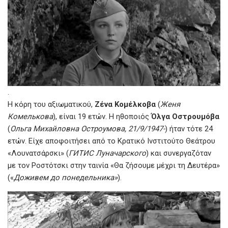
.
Η κόρη του αξιωματικού,
Ζένα Κομέλκοβα
(
Женя
Комелькова
), είναι 19 ετών. Η ηθοποιός
Όλγα Οστρουμόβα
(
Ольга Михайловна Остроумова, 21/9/1947-
) ήταν τότε 24
ετών. Είχε αποφοιτήσει από το Κρατικό Ινστιτούτο Θεάτρου
«Λουνατσάρσκι» (
ГИТИС Луначарского
) και συνεργαζόταν
με τον Ροστότσκι στην ταινία «Θα ζήσουμε μέχρι τη Δευτέρα»
(«
Доживем до понедельника»
).