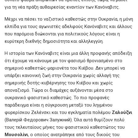
για τη νέα πράξη αυθαιρεσίας εναντίον των Κανόναβιτς.
Μέχρι να πέσει το ναζιστικό καθεστώς στην Ουκρανία, η μόνη
ελπίδα για τους αγωνιστές αδελφούς Κανόναβιτς και άλλους
που παρόμοια διώκονται για πολιτικούς λόγους είναι η
ευρύτερη διεθνής δημοσιότητα και αλληλεγγύη.
Η ιστορία των Κανόναβιτς είναι μια άλλη προφανής απόδειξη
ότι έχουμε να κάνουμε με τον φασισμό θρονιασμένο στο
σημερινό καθεστώς-μαριονέτα του Κιέβου. Δεν μπορεί να
υπάρξει κανονική ζωή στην Ουκρανία χωρίς αλλαγή της
σημερινής δοτής-κυβέρνησης του Κιέβου και χωρίς
αποναζισμό. Τώρα οι διαμάχες αυξάνονται μέσα στο
ουκρανικό φασιστικό καθεστώς. Το πιο προφανές
παράδειγμα είναι η σύγκρουση μεταξύ του ληγμένου
φυρερίσκου Ζελένσκι και του εγκληματία πολέμου
Ζαλούζνι
(Валерій Федорович Залужний). Όλα αυτά θυμίζουν πολύ
τους τελευταίους μήνες του φασιστικού καθεστώτος του
Μουσολίνι
, ο οποίος ανατράπηκε από τους δικούς του