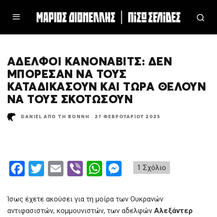
ΑΔΕΛΦΟΊ ΚΑΝΌΝΑΒΙΤΣ: ΔΕΝ
ΜΠΌΡΕΣΑΝ ΝΑ ΤΟΥΣ
ΚΑΤΑΔΙΚΆΣΟΥΝ ΚΑΙ ΤΏΡΑ ΘΈΛΟΥΝ
ΝΑ ΤΟΥΣ ΣΚΟΤΏΣΟΥΝ
DANIEL ΑΠΌ ΤΗ ΒΌΝΝΗ
·
27 ΦΕΒΡΟΥΑΡΊΟΥ 2025
F
T
E
Vi
W
M
1 Σχόλιο
a
wi
m
b
h
es
ce
tt
ail
er
at
se
Ίσως έχετε ακούσει για τη μοίρα των Ουκρανών
b
er
s
n
αντιφασιστών, κομμουνιστών, των αδελφών
Αλεξάντερ