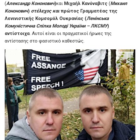
(
Александр Кононович
)
και
Μιχαήλ Κανόναβιτς
(
Михаил
o
A
g
Кононович
)
στέλεχος και
πρώτος Γραμματέας της
o
p
er
Λενινιστικής Κομσομόλ Ουκρανίας (
Ленінська
k
p
Комуністична Спілка Молоді України – ЛКСМУ
)
αντίστοιχα
. Αυτοί είναι οι πραγματικοί ήρωες της
αντίστασης στο φασιστικό καθεστώς.