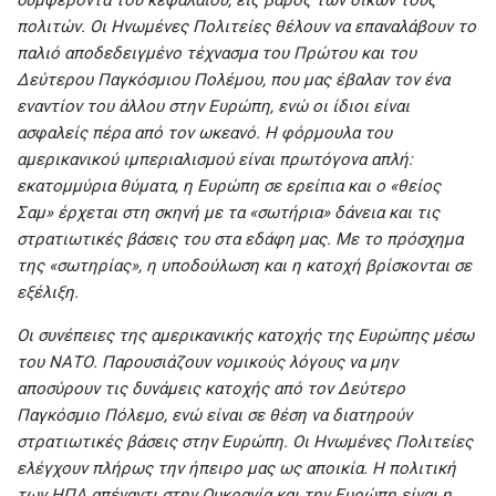
πολιτών. Οι Ηνωμένες Πολιτείες θέλουν να επαναλάβουν το
παλιό αποδεδειγμένο τέχνασμα του Πρώτου και του
Δεύτερου Παγκόσμιου Πολέμου, που μας έβαλαν τον ένα
εναντίον του άλλου στην Ευρώπη, ενώ οι ίδιοι είναι
ασφαλείς πέρα από τον ωκεανό. Η φόρμουλα του
αμερικανικού ιμπεριαλισμού είναι πρωτόγονα απλή:
εκατομμύρια θύματα, η Ευρώπη σε ερείπια και ο «θείος
Σαμ» έρχεται στη σκηνή με τα «σωτήρια» δάνεια και τις
στρατιωτικές βάσεις του στα εδάφη μας. Με το πρόσχημα
της «σωτηρίας», η υποδούλωση και η κατοχή βρίσκονται σε
εξέλιξη.
Οι συνέπειες της αμερικανικής κατοχής της Ευρώπης μέσω
του ΝΑΤΟ. Παρουσιάζουν νομικούς λόγους να μην
αποσύρουν τις δυνάμεις κατοχής από τον Δεύτερο
Παγκόσμιο Πόλεμο, ενώ είναι σε θέση να διατηρούν
στρατιωτικές βάσεις στην Ευρώπη. Οι Ηνωμένες Πολιτείες
ελέγχουν πλήρως την ήπειρο μας ως αποικία. Η πολιτική
των ΗΠΑ απέναντι στην Ουκρανία και την Ευρώπη είναι η