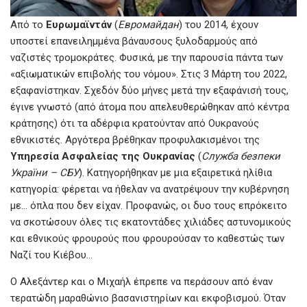
Από το
Ευρωμαϊντάν
(
Евромайдан
) του 2014, έχουν
υποστεί επανειλημμένα βάναυσους ξυλοδαρμούς από
ναζιστές τρομοκράτες. Φυσικά, με την παρουσία πάντα των
«αξιωματικών επιβολής του νόμου». Στις 3 Μάρτη του 2022,
εξαφανίστηκαν. Σχεδόν δύο μήνες μετά την εξαφάνισή τους,
έγινε γνωστό (από άτομα που απελευθερώθηκαν από κέντρα
κράτησης) ότι τα αδέρφια κρατούνταν από Ουκρανούς
εθνικιστές. Αργότερα βρέθηκαν προφυλακισμένοι της
Υπηρεσία Ασφαλείας της Ουκρανίας
(
Служба безпеки
України – СБУ
). Κατηγορήθηκαν με μια εξαιρετικά ηλίθια
κατηγορία: φέρεται να ήθελαν να ανατρέψουν την κυβέρνηση
με… όπλα που δεν είχαν. Προφανώς, οι δυο τους επρόκειτο
να σκοτώσουν όλες τις εκατοντάδες χιλιάδες αστυνομικούς
και εθνικούς φρουρούς που φρουρούσαν το καθεστώς των
Ναζί του Κιέβου…
Ο Αλεξάντερ και ο Μιχαήλ έπρεπε να περάσουν από έναν
τερατώδη μαραθώνιο βασανιστηρίων και εκφοβισμού. Όταν