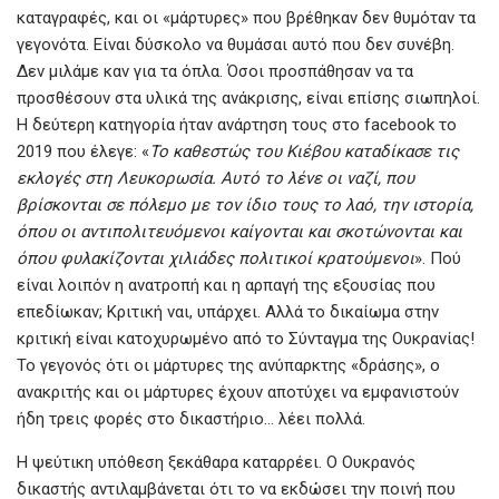
καταγραφές, και οι «μάρτυρες» που βρέθηκαν δεν θυμόταν τα
γεγονότα. Είναι δύσκολο να θυμάσαι αυτό που δεν συνέβη.
Δεν μιλάμε καν για τα όπλα. Όσοι προσπάθησαν να τα
προσθέσουν στα υλικά της ανάκρισης, είναι επίσης σιωπηλοί.
Η δεύτερη κατηγορία ήταν ανάρτηση τους στο facebook το
2019 που έλεγε: «
Το καθεστώς του Κιέβου καταδίκασε τις
εκλογές στη Λευκορωσία. Αυτό το λένε οι ναζί, που
βρίσκονται σε πόλεμο με τον ίδιο τους το λαό, την ιστορία,
όπου οι αντιπολιτευόμενοι καίγονται και σκοτώνονται και
όπου φυλακίζονται χιλιάδες πολιτικοί κρατούμενοι
». Πού
είναι λοιπόν η ανατροπή και η αρπαγή της εξουσίας που
επεδίωκαν; Κριτική ναι, υπάρχει. Αλλά το δικαίωμα στην
κριτική είναι κατοχυρωμένο από το Σύνταγμα της Ουκρανίας!
Το γεγονός ότι οι μάρτυρες της ανύπαρκτης «δράσης», ο
ανακριτής και οι μάρτυρες έχουν αποτύχει να εμφανιστούν
ήδη τρεις φορές στο δικαστήριο… λέει πολλά.
Η ψεύτικη υπόθεση ξεκάθαρα καταρρέει. Ο Ουκρανός
δικαστής αντιλαμβάνεται ότι το να εκδώσει την ποινή που