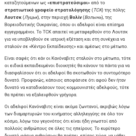
καταζητούμενων ως «
επιστρατεύσιμοι
» από το
στρατιωτικό γραφείο στρατολόγησης
(
TCK
) της πόλης
Λουτσκ
(
Луцьк
), στην περιοχή
Βολίν
(
Волынь
), της
Βορειοδυτικής Ουκρανίας, όπου οι αδελφοί είναι επίσημα
εγγεγραμμένοι. Το TCK απαιτεί να μεταφερθούν στο Λουτσκ
για να υποβληθούν σε ιατρική εξέταση και στη συνέχεια να
σταλούν σε «Κέντρο Εκπαίδευσης» και αμέσως στο μέτωπο.
Είναι σαφές ότι εάν οι Κανόναβιτς σταλούν στο μέτωπο, τότε
οι ειδικά εκπαιδευμένοι διοικητές θα κάνουν τα πάντα για να
διασφαλίσουν ότι οι αδελφοί θα σκοτωθούν το συντομότερο
δυνατό. Προφανώς, κάποιος αποφάσισε ότι αφού δεν ήταν
δυνατό να καταδικάσουν τους κομμουνιστές αδελφούς, τότε
θα πρέπει να εξαλειφθούν γρήγορα.
Οι αδελφοί Κανόναβιτς είναι ακόμα ζωντανοί, ακριβώς λόγω
των διαμαρτυριών του κινήματος αλληλεγγύης σε όλο τον
κόσμο, λόγω του γεγονότος ότι είναι ήδη γνωστοί από
πολλούς ανθρώπους σε όλες τις ηπείρους. Το ευρύτερο
δυνατό φάσμα ανθρώπων θα πρέπει, επίσης τώρα, να μάθει