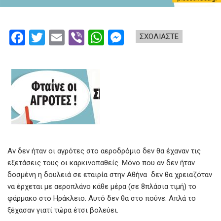
F
T
E
Vi
W
M
ΣΧΟΛΙΑΣΤΕ
a
wi
m
b
h
es
ce
tt
ail
er
at
se
b
er
s
n
o
A
g
o
p
er
k
p
Αν δεν ήταν οι αγρότες στο αεροδρόμιο δεν θα έχαναν τις
εξετάσεις τους οι καρκινοπαθείς. Μόνο που αν δεν ήταν
δοσμένη η δουλειά σε εταιρία στην Αθήνα δεν θα χρειαζόταν
να έρχεται με αεροπλάνο κάθε μέρα (σε 8πλάσια τιμή) το
φάρμακο στο Ηράκλειο. Αυτό δεν θα στο πούνε. Απλά το
ξέχασαν γιατί τώρα έτσι βολεύει.