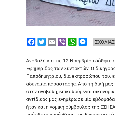
F
T
E
Vi
W
M
ΣΧΟΛΙΑΣ
a
wi
m
b
h
es
ce
tt
ail
er
at
se
Αναβολή για τις 12 Νοεμβρίου δόθηκε σ
b
er
s
n
Εφημερίδας των Συντακτών. Ο δικηγόρ
o
A
g
Παπαδημητρίου, δια εκπροσώπου του, ε
o
p
er
αδυναμία παράστασης. Από τη δική μας
k
p
στην αναβολή, επικαλούμενοι οικονομικ
αντίδικος μας ενημέρωσε μία εβδομάδα
ήταν και η νομική σύμβουλος της ΕΣΗΕ
πρόσθετη παρέμβαση της Ενωσης κατά 