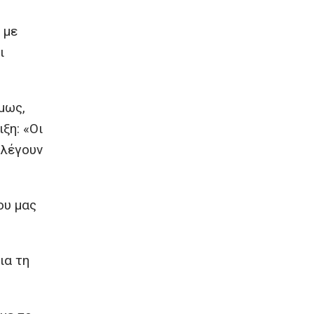
 με
ι
μως,
ξη: «Οι
αλέγουν
ου μας
ια τη