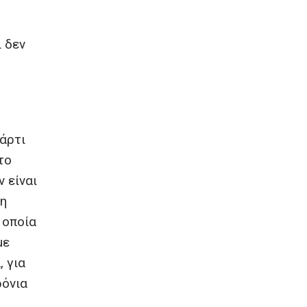
 δεν
πάρτι
το
 είναι
τη
 οποία
με
, για
ρόνια