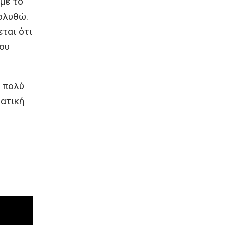
με το
πολυθώ.
ται ότι
που
α πολύ
ματική