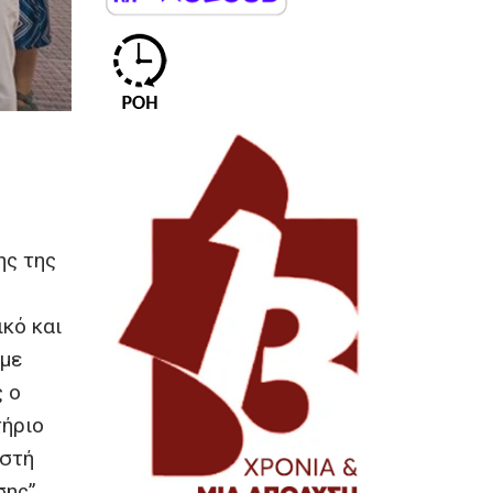
ης της
κό και
αμε
ς ο
τήριο
ιστή
σης”