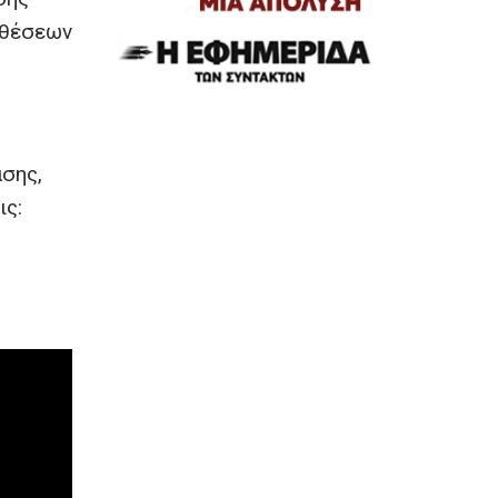
οθέσεων
σης,
ις: