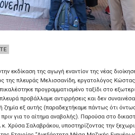
ΤΕ
την εκδίκαση της αγωγή εναντίον της νέας διοίκησ
ος της πλευράς Μελισσανίδη, εργατολόγος Κώστας
πικαλέστηκε προγραμματισμένο ταξίδι στο εξωτερι
 πλευρά προβάλλαμε αντιρρήσεις και δεν συναινέσ
ή ζημία εξ αυτής (παραδεχτήκαμε πάντως ότι όντω
 πριν για το αίτημα αναβολής). Παρούσα στο δικασ
Α κ. Χρύσα Σαλαβράκου, υποστηρίζοντας την ξεχωρ
της Εταιρίας “Ανεξάρτητα Μέσα Μαζικής Ενημέρω