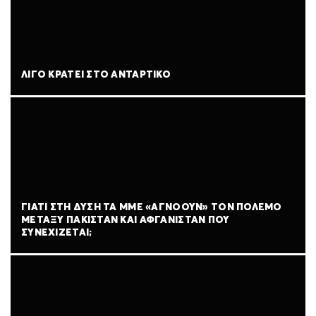
ΛΊΓΟ ΚΡΆΤΕΙ ΣΤΟ ΑΝΤΆΡΤΙΚΟ
ΓΙΑΤΊ ΣΤΗ ΔΎΣΗ ΤΑ ΜΜΕ «ΑΓΝΟΟΎΝ» ΤΟΝ ΠΌΛΕΜΟ
ΜΕΤΑΞΎ ΠΑΚΙΣΤΆΝ ΚΑΙ ΑΦΓΑΝΙΣΤΆΝ ΠΟΥ
ΣΥΝΕΧΊΖΕΤΑΙ;