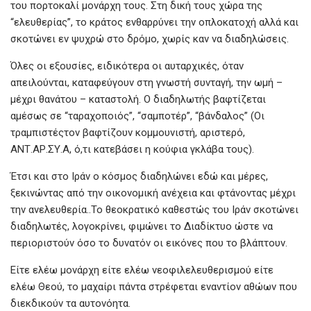
του πορτοκαλί μονάρχη τους. Στη δική τους χώρα της
“ελευθερίας”, το κράτος ενθαρρύνει την οπλοκατοχή αλλά και
σκοτώνει εν ψυχρώ στο δρόμο, χωρίς καν να διαδηλώσεις.
Όλες οι εξουσίες, ειδικότερα οι αυταρχικές, όταν
απειλούνται, καταφεύγουν στη γνωστή συνταγή, την ωμή –
μέχρι θανάτου – καταστολή. Ο διαδηλωτής βαφτίζεται
αμέσως σε “ταραχοποιός”, “σαμποτέρ”, “βάνδαλος” (Οι
τραμπιστέςτον βαφτίζουν κομμουνιστή, αριστερό,
ΑΝΤ.ΑΡ.ΣΥ.Α, ό,τι κατεβάσει η κούφια γκλάβα τους).
Έτσι και στο Ιράν ο κόσμος διαδηλώνει εδώ και μέρες,
ξεκινώντας από την οικονομική ανέχεια και φτάνοντας μέχρι
την ανελευθερία..Το θεοκρατικό καθεστώς του Ιράν σκοτώνει
διαδηλωτές, λογοκρίνει, φιμώνει το Διαδίκτυο ώστε να
περιοριστούν όσο το δυνατόν οι εικόνες που το βλάπτουν.
Είτε ελέω μονάρχη είτε ελέω νεοφιλελευθερισμού είτε
ελέω Θεού, το μαχαίρι πάντα στρέφεται εναντίον αθώων που
διεκδικούν τα αυτονόητα.