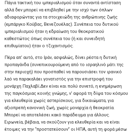
o
A
g
Πάγια τακτική του ιμπεριαλισμού όταν συναντά αντίσταση
o
p
er
αλλά δεν μπορεί να επιβληθεί με την ισχύ των όπλων
k
p
αδιαφορώντας για τα στοιχειώδη της ανθρώπινης ζωής
(εμπάργκο Κούβας, Βενεζουέλας). Συνέπεια του δυτικού
ιμπεριαλισμού ήταν η εδραίωση του θεοκρατικού
καθεστώτος όπως συνέπεια του (ή και συνειδητή
επιθυμίατου) ήταν ο τζιχαντισμός.
Πέρα απ’ αυτό, στο Ιράν, ασφαλώς, δίνει ρέστα η δυτική
προπαγάνδα (συνεπικουρούμενη από το ισραηλινό μάτι της
στην περιοχή) που προσπαθεί να παρουσιάσει τον ιρανικό
λαό να παρακαλάει γονατιστός για την επιστροφή του
μονάρχη Παχλαβί.Δεν είναι και πολύ συνετό, η ενημέρωση
της παγκόσμιας κοινής γνώμης, ν’ αφορά τη δίψα του κόσμου
για ελευθερία χωρίς αστερίσκους, για δικαιώματα, για
αξιοπρεπή κανονική ζωή, χωρίς μοναρχία ή θεοκρατία.
Μπορεί να αποτελέσει κακό παράδειγμα για άλλους.
Ειρωνεία, βέβαια, να σκούζουν για ελευθερία και να είναι
έτοιμες να την “προστατεύσουν” οι ΗΠΑ, αυτή τη φορά μέσω