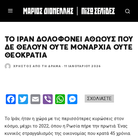
ΤΟ ΙΡΆΝ ΔΟΛΟΦΟΝΕΊ ΑΘΏΟΥΣ ΠΟΥ
ΔΕ ΘΈΛΟΥΝ ΟΎΤΕ ΜΟΝΑΡΧΊΑ ΟΎΤΕ
ΘΕΟΚΡΑΤΊΑ
ΧΡΉΣΤΟΣ ΑΠΌ ΤΗ ΔΡΆΜΑ
·
11 ΙΑΝΟΥΑΡΊΟΥ 2026
F
T
E
Vi
W
M
ΣΧΟΛΙΑΣΤΕ
a
wi
m
b
h
es
ce
tt
ail
er
at
se
Το Ιράν, ήταν η χώρα με τις περισσότερες κυρώσεις στον
b
er
s
n
κόσμο, μέχρι το 2022, όπου η Ρωσία πήρε την πρωτιά. Ένας
κυνικός στραγγαλισμός της οικονομίας που κρατά 45 χρόνια.