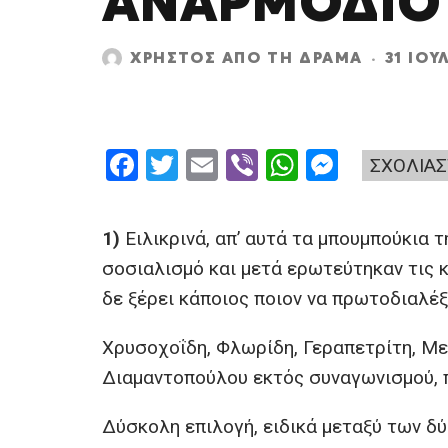
ΑΝΑΡΜΌΔΙΟ
ΧΡΉΣΤΟΣ ΑΠΌ ΤΗ ΔΡΆΜΑ
·
31 ΙΟΥ
F
T
E
Vi
W
M
ΣΧΟΛΙΑΣ
a
wi
m
b
h
es
ce
tt
ail
er
at
se
1)
Ειλικρινά, απ’ αυτά τα μπουμπούκια
b
er
s
n
σοσιαλισμό και μετά ερωτεύτηκαν τις 
o
A
g
δε ξέρει κάποιος ποιον να πρωτοδιαλέξ
o
p
er
Χρυσοχοΐδη, Φλωρίδη, Γεραπετρίτη, Με
k
p
Διαμαντοπούλου εκτός συναγωνισμού, π
Δύσκολη επιλογή, ειδικά μεταξύ των δ