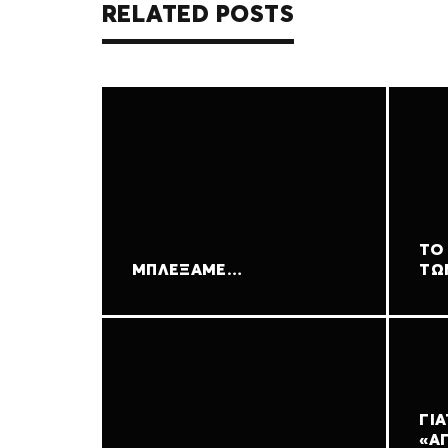
RELATED POSTS
ΤΟ
ΜΠΛΈΞΑΜΕ…
ΤΩ
ΓΙΑ
«Α