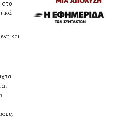
ν στο
στικά
ενη και
υχτα
ται
α
σους.