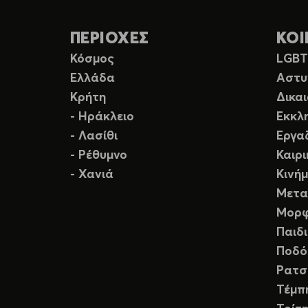
ΠΕΡΙΟΧΕΣ
ΚΟΙ
Κόσμος
LGB
Ελλάδα
Αστυ
Κρήτη
Δικα
- Ηράκλειο
Εκκλ
- Λασίθι
Εργα
- Ρέθυμνο
Καιρ
- Χανιά
Κινή
Μετα
Μορφ
Παιδ
Ποδό
Ρατσ
Τέμπ