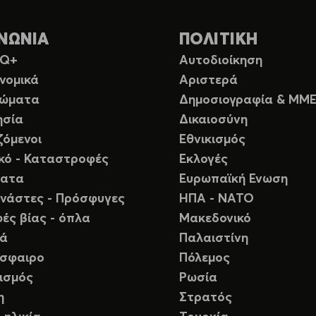
ΝΩΝΙΑ
ΠΟΛΙΤΙΚΗ
TQ+
Αυτοδιοίκηση
νομικά
Αριστερά
ιώματα
Δημοσιογραφία & ΜΜ
ησία
Δικαιοσύνη
ζόμενοι
Εθνικισμός
ικό - Καταστροφές
Εκλογές
ματα
Ευρωπαϊκή Ενωση
νάστες - Πρόσφυγες
ΗΠΑ - ΝΑΤΟ
ές βίας - όπλα
Μακεδονικό
ιά
Παλαιστίνη
σφαιρο
Πόλεμος
ισμός
Ρωσία
η
Στρατός