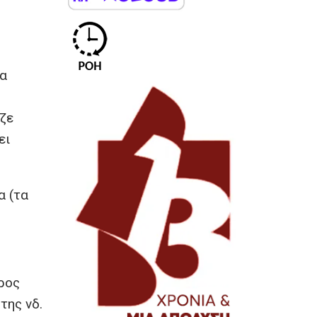
θα
ς
ζε
ει
α (τα
ρος
της νδ.