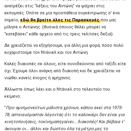
k
p
ανατρέξει στις “λέξεις του Αντώνη” να ψάχνει στις
εκπομπές. Οπότε σε μία προσπάθεια συγκέντρωσης σ’ ένα
σημείο,
εδώ θα βρείτε όλες τις Παρασκευές
που μας
μίλησε ο Αντώνης. (Φυσικά όποιος θέλει μπορεί να
“κατεβάσει” κάθε αρχείο από τις τρεις τελίτσες δεξιά).
Δε χρειάζεται να εξηγήσουμε, για άλλη μια φορά, πόσο πολύ
ευχαριστούμε τον Ντάνιελ και τον Αντώνη.
Καλές διακοπές σε όλους, είτε συνοδεύονται από ταξίδι είτε
όχι. Έχουμε όλοι ανάγκη από διακοπή και δε χρειάζεται να
νιώθει κανείς ένοχος ή αμήχανος.
Άλλωστε όπως λέει και ο Ντάνιελ στο τελευταίο του
κείμενο:
”
Προ αμνημονεύτων μάλιστα χρόνων, κάπου εκεί στα 1975-
78, αστειευόμασταν λέγοντας ότι το καλοκαίρι δεν είναι για
κινητοποιήσεις, τοκίνημαπηγαίνει… διακοπές! Και βέβαια τ’
άκουγαν οι… άλλοι και δώστου όλα τα μέτρα μες το