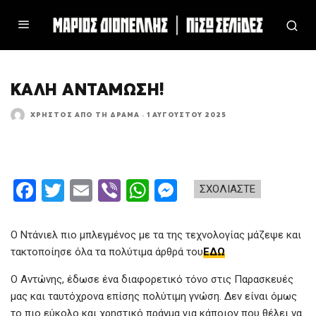
ΚΑΛΉ ΑΝΤΆΜΩΣΗ!
ΧΡΉΣΤΟΣ ΑΠΌ ΤΗ ΔΡΆΜΑ
·
1 ΑΥΓΟΎΣΤΟΥ 2025
F
T
E
Vi
W
M
ΣΧΟΛΙΑΣΤΕ
a
wi
m
b
h
es
ce
tt
ail
er
at
se
Ο Ντάνιελ πιο μπλεγμένος με τα της τεχνολογίας μάζεψε και
b
er
s
n
τακτοποίησε όλα τα πολύτιμα άρθρά του
ΕΔΩ
o
A
g
Ο Αντώνης, έδωσε ένα διαφορετικό τόνο στις Παρασκευές
μας και ταυτόχρονα επίσης πολύτιμη γνώση. Δεν είναι όμως
o
p
er
το πιο εύκολο και χρηστικό πράγμα για κάποιον που θέλει να