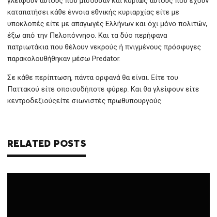
γλείφουν αυτούς που μισούσαν και κυρίως αυτούς που έχουν
καταπατήσει κάθε έννοια εθνικής κυριαρχίας είτε με
υποκλοπές είτε με απαγωγές Ελλήνων και όχι μόνο πολιτών,
έξω από την Πελοπόννησο. Και τα δύο περήφανα
πατριωτάκια που θέλουν νεκρούς ή πνιγμένους πρόσφυγες
παρακολουθήθηκαν μέσω Predator.
Σε κάθε περίπτωση, πάντα ορφανά θα είναι. Είτε του
Παττακού είτε οποιουδήποτε φύρερ. Και θα γλείφουν είτε
κεντροδεξιούςείτε σιωνιστές πρωθυπουργούς.
RELATED POSTS