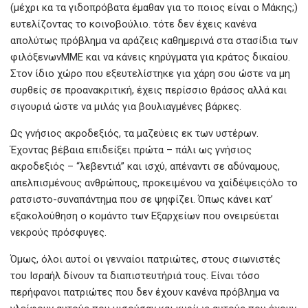
(μέχρι κα τα γιδοπρόβατα έμαθαν για το ποιος είναι ο Μάκης;)
o
A
g
ευτελίζοντας το κοινοβούλιο. τότε δεν έχεις κανένα
o
p
er
απολύτως πρόβλημα να αράζεις καθημερινά στα στασίδια των
k
p
φιλόξενωνΜΜΕ και να κάνεις κηρύγματα για κράτος δικαίου.
Στον ίδιο χώρο που εξευτελίστηκε για χάρη σου ώστε να μη
συρθείς σε προανακριτική, έχεις περίσσιο θράσος αλλά και
σιγουριά ώστε να μιλάς για βουλιαγμένες βάρκες.
Ως γνήσιος ακροδεξιός, τα μαζεύεις εκ των υστέρων.
Έχοντας βέβαια επιδείξει πρώτα – πάλι ως γνήσιος
ακροδεξιός – “λεβεντιά” και ισχύ, απέναντι σε αδύναμους,
απελπισμένους ανθρώπους, προκειμένου να χαίδέψειςόλο το
ρατσιστο-συναπάντημα που σε ψηφίζει. Όπως κάνει κατ’
εξακολούθηση ο κομάντο των Εξαρχείων που ονειρεύεται
νεκρούς πρόσφυγες.
Όμως, όλοι αυτοί οι γενναίοι πατριώτες, στους σιωνιστές
του Ισραήλ δίνουν τα διαπιστευτήριά τους. Είναι τόσο
περήφανοι πατριώτες που δεν έχουν κανένα πρόβλημα να