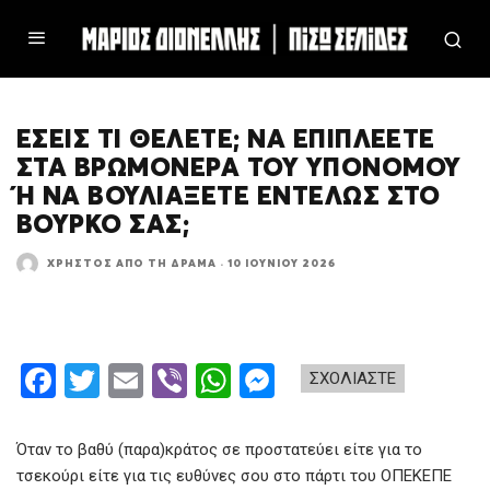
ΕΣΕΊΣ ΤΙ ΘΈΛΕΤΕ; ΝΑ ΕΠΙΠΛΈΕΤΕ
ΣΤΑ ΒΡΩΜΌΝΕΡΑ ΤΟΥ ΥΠΟΝΌΜΟΥ
Ή ΝΑ ΒΟΥΛΙΆΞΕΤΕ ΕΝΤΕΛΏΣ ΣΤΟ Β
ΟΎΡΚΟ ΣΑΣ;
ΧΡΉΣΤΟΣ ΑΠΌ ΤΗ ΔΡΆΜΑ
·
10 ΙΟΥΝΊΟΥ 2026
F
T
E
Vi
W
M
ΣΧΟΛΙΑΣΤΕ
a
wi
m
b
h
es
ce
tt
ail
er
at
se
Όταν το βαθύ (παρα)κράτος σε προστατεύει είτε για το
b
er
s
n
τσεκούρι είτε για τις ευθύνες σου στο πάρτι του ΟΠΕΚΕΠΕ