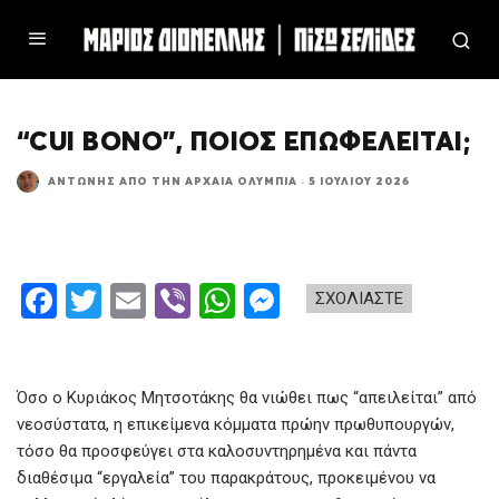
“CUI BONO”, ΠΟΙΟΣ ΕΠΩΦΕΛΕΊΤΑΙ;
ΑΝΤΏΝΗΣ ΑΠΌ ΤΗΝ ΑΡΧΑΊΑ ΟΛΥΜΠΊΑ
·
5 ΙΟΥΛΊΟΥ 2026
F
T
E
Vi
W
M
ΣΧΟΛΙΑΣΤΕ
a
wi
m
b
h
es
ce
tt
ail
er
at
se
b
er
s
n
Όσο ο Κυριάκος Μητσοτάκης θα νιώθει πως “απειλείται” από
νεοσύστατα, η επικείμενα κόμματα πρώην πρωθυπουργών,
o
A
g
τόσο θα προσφεύγει στα καλοσυντηρημένα και πάντα
o
p
er
διαθέσιμα “εργαλεία” του παρακράτους, προκειμένου να