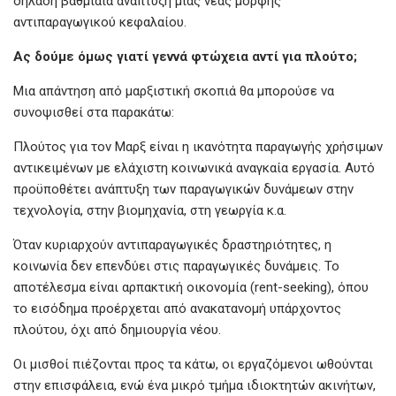
δηλαδή βαθμιαία ανάπτυξη μιας νέας μορφής
αντιπαραγωγικού κεφαλαίου.
Ας
δούμε
όμως
γιατί
γεννά
φτώχεια
αντί
για
πλούτο;
Μια απάντηση από μαρξιστική σκοπιά θα μπορούσε να
συνοψισθεί στα παρακάτω:
Πλούτος για τον Μαρξ είναι η ικανότητα παραγωγής χρήσιμων
αντικειμένων με ελάχιστη κοινωνικά αναγκαία εργασία. Αυτό
προϋποθέτει ανάπτυξη των παραγωγικών δυνάμεων στην
τεχνολογία, στην βιομηχανία, στη γεωργία κ.α.
Όταν κυριαρχούν αντιπαραγωγικές δραστηριότητες, η
κοινωνία δεν επενδύει στις παραγωγικές δυνάμεις. Το
αποτέλεσμα είναι αρπακτική οικονομία (rent-seeking), όπου
το εισόδημα προέρχεται από ανακατανομή υπάρχοντος
πλούτου, όχι από δημιουργία νέου.
Οι μισθοί πιέζονται προς τα κάτω, οι εργαζόμενοι ωθούνται
στην επισφάλεια, ενώ ένα μικρό τμήμα ιδιοκτητών ακινήτων,