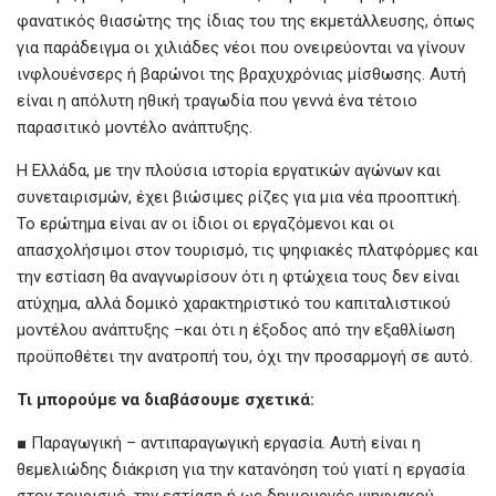
φανατικός θιασώτης της ίδιας του της εκμετάλλευσης, όπως
για παράδειγμα οι χιλιάδες νέοι που ονειρεύονται να γίνουν
ινφλουένσερς ή βαρώνοι της βραχυχρόνιας μίσθωσης. Αυτή
είναι η απόλυτη ηθική τραγωδία που γεννά ένα τέτοιο
παρασιτικό μοντέλο ανάπτυξης.
Η Ελλάδα, με την πλούσια ιστορία εργατικών αγώνων και
συνεταιρισμών, έχει βιώσιμες ρίζες για μια νέα προοπτική.
Το ερώτημα είναι αν οι ίδιοι οι εργαζόμενοι και οι
απασχολήσιμοι στον τουρισμό, τις ψηφιακές πλατφόρμες και
την εστίαση θα αναγνωρίσουν ότι η φτώχεια τους δεν είναι
ατύχημα, αλλά δομικό χαρακτηριστικό του καπιταλιστικού
μοντέλου ανάπτυξης –και ότι η έξοδος από την εξαθλίωση
προϋποθέτει την ανατροπή του, όχι την προσαρμογή σε αυτό.
Τι
μπορούμε
να
διαβάσουμε
σχετικά:
■ Παραγωγική – αντιπαραγωγική εργασία. Αυτή είναι η
θεμελιώδης διάκριση για την κατανόηση τού γιατί η εργασία