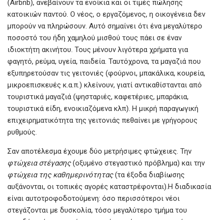
(Airbnb), ανεβαίνουν τα ενοίκια και οι τιμές πώλησης
κατοικιών παντού. Ο νέος, ο εργαζόμενος, η οικογένεια δεν
μπορούν να πληρώσουν. Αυτό σημαίνει ότι ένα μεγαλύτερο
ποσοστό του ήδη χαμηλού μισθού τους πάει σε έναν
ιδιοκτήτη ακινήτου. Τους μένουν λιγότερα χρήματα για
φαγητό, ρεύμα, υγεία, παιδεία. Ταυτόχρονα, τα μαγαζιά που
εξυπηρετούσαν τις γειτονιές (φούρνοι, μπακάλικα, κουρεία,
μικροεπισκευές κ.α.π.) κλείνουν, γιατί αντικαθίστανται από
τουριστικά μαγαζιά (ψησταριές, καφετέριες, μπαράκια,
τουριστικά είδη, ενοικιαζόμενα κλπ). Η μικρή παραγωγική
επιχειρηματικότητα της γειτονιάς πεθαίνει με γρήγορους
ρυθμούς.
Σαν αποτέλεσμα έχουμε δύο μετρήσιμες φτώχειες. Την
φτώχεια
στέγασης
(οξυμένο στεγαστικό πρόβλημα) και την
φτώχεια
της
καθημερινότητας
(τα έξοδα διαβίωσης
αυξάνονται, οι τοπικές αγορές καταστρέφονται).Η διαδικασία
είναι αυτοτροφοδοτούμενη: όσο περισσότεροι νέοι
στεγάζονται με δυσκολία, τόσο μεγαλύτερο τμήμα του