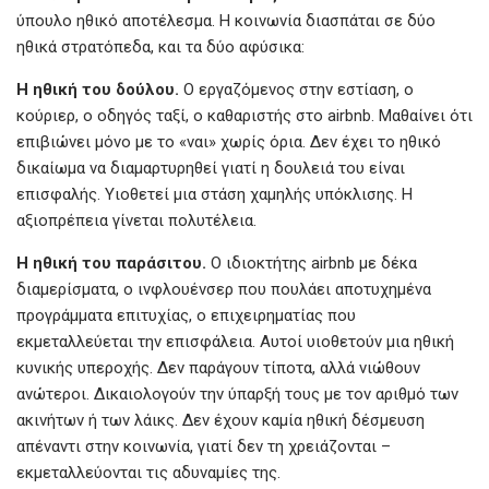
ύπουλο ηθικό αποτέλεσμα. Η κοινωνία διασπάται σε δύο
ηθικά στρατόπεδα, και τα δύο αφύσικα:
Η
ηθική
του
δούλου.
Ο εργαζόμενος στην εστίαση, ο
κούριερ, ο οδηγός ταξί, ο καθαριστής στο airbnb. Μαθαίνει ότι
επιβιώνει μόνο με το «ναι» χωρίς όρια. Δεν έχει το ηθικό
δικαίωμα να διαμαρτυρηθεί γιατί η δουλειά του είναι
επισφαλής. Υιοθετεί μια στάση χαμηλής υπόκλισης. Η
αξιοπρέπεια γίνεται πολυτέλεια.
Η
ηθική
του
παράσιτου.
Ο ιδιοκτήτης airbnb με δέκα
διαμερίσματα, ο ινφλουένσερ που πουλάει αποτυχημένα
προγράμματα επιτυχίας, ο επιχειρηματίας που
εκμεταλλεύεται την επισφάλεια. Αυτοί υιοθετούν μια ηθική
κυνικής υπεροχής. Δεν παράγουν τίποτα, αλλά νιώθουν
ανώτεροι. Δικαιολογούν την ύπαρξή τους με τον αριθμό των
ακινήτων ή των λάικς. Δεν έχουν καμία ηθική δέσμευση
απέναντι στην κοινωνία, γιατί δεν τη χρειάζονται –
εκμεταλλεύονται τις αδυναμίες της.