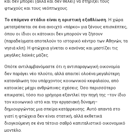
και δεν μπορεί (αλλά και δεν θέλει) να στηρίξει τους
φτωχούς και τους νεόπτωχους.
Το
επόμενο
στάδιο
είναι
η
οριστική
εξαθλίωση.
Η χώρα
μετατρέπεται σε ένα ανοιχτό «πάρκο» για ξένους επισκέπτες,
όπου οι ίδιοι οι κάτοικοι δεν μπορούν να ζήσουν
(παραδείγματα αποτελούν το ιστορικό κέντρο των Αθηνών, τα
νησιά κλπ). Η φτώχεια γίνεται ο κανόνας και μαστίζει τις
μεγάλες λαϊκές μάζες.
Οπότε αντιλαμβανόμαστε ότι η αντιπαραγωγική οικονομία
δεν παράγει νέο πλούτο, αλλά απαιτεί ολοένα μεγαλύτερη
κατανάλωση του υπάρχοντος κοινωνικού κεφαλαίου, από
κατοικίες μέχρι ανθρώπινες σχέσεις. Όσο περισσότερο
επικρατεί, τόσο πιο γρήγορα εξαντλεί την πηγή της –τον ίδιο
τον κοινωνικό ιστό και την εργασιακή δύναμη–
δημιουργώντας μια σπείρα κατάρρευσης. Αυτό απαντά στο
γιατί η φτώχεια δεν είναι στατική, αλλά εκθετικά
διογκούμενη σε ένα τέτοιο σαθρό καπιταλιστικό οικονομικό
μοντέλο.