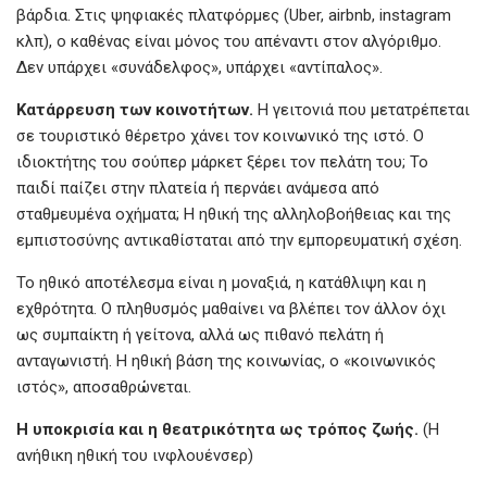
βάρδια. Στις ψηφιακές πλατφόρμες (Uber, airbnb, instagram
κλπ), ο καθένας είναι μόνος του απέναντι στον αλγόριθμο.
Δεν υπάρχει «συνάδελφος», υπάρχει «αντίπαλος».
Κατάρρευση
των
κοινοτήτων.
Η γειτονιά που μετατρέπεται
σε τουριστικό θέρετρο χάνει τον κοινωνικό της ιστό. Ο
ιδιοκτήτης του σούπερ μάρκετ ξέρει τον πελάτη του; Το
παιδί παίζει στην πλατεία ή περνάει ανάμεσα από
σταθμευμένα οχήματα; Η ηθική της αλληλοβοήθειας και της
εμπιστοσύνης αντικαθίσταται από την εμπορευματική σχέση.
Το ηθικό αποτέλεσμα είναι η μοναξιά, η κατάθλιψη και η
εχθρότητα. Ο πληθυσμός μαθαίνει να βλέπει τον άλλον όχι
ως συμπαίκτη ή γείτονα, αλλά ως πιθανό πελάτη ή
ανταγωνιστή. Η ηθική βάση της κοινωνίας, ο «κοινωνικός
ιστός», αποσαθρώνεται.
Η
υποκρισία
και
η
θεατρικότητα
ως
τρόπος
ζωής.
(Η
ανήθικη ηθική του ινφλουένσερ)