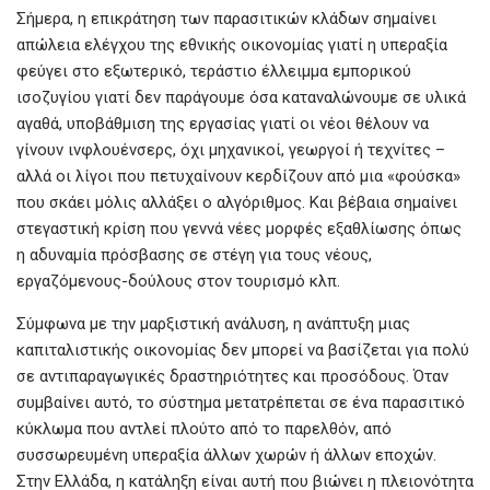
Σήμερα, η επικράτηση των παρασιτικών κλάδων σημαίνει
απώλεια ελέγχου της εθνικής οικονομίας γιατί η υπεραξία
φεύγει στο εξωτερικό, τεράστιο έλλειμμα εμπορικού
ισοζυγίου γιατί δεν παράγουμε όσα καταναλώνουμε σε υλικά
αγαθά, υποβάθμιση της εργασίας γιατί οι νέοι θέλουν να
γίνουν ινφλουένσερς, όχι μηχανικοί, γεωργοί ή τεχνίτες –
αλλά οι λίγοι που πετυχαίνουν κερδίζουν από μια «φούσκα»
που σκάει μόλις αλλάξει ο αλγόριθμος. Και βέβαια σημαίνει
στεγαστική κρίση που γεννά νέες μορφές εξαθλίωσης όπως
η αδυναμία πρόσβασης σε στέγη για τους νέους,
εργαζόμενους-δούλους στον τουρισμό κλπ.
Σύμφωνα με την μαρξιστική ανάλυση, η ανάπτυξη μιας
καπιταλιστικής οικονομίας δεν μπορεί να βασίζεται για πολύ
σε αντιπαραγωγικές δραστηριότητες και προσόδους. Όταν
συμβαίνει αυτό, το σύστημα μετατρέπεται σε ένα παρασιτικό
κύκλωμα που αντλεί πλούτο από το παρελθόν, από
συσσωρευμένη υπεραξία άλλων χωρών ή άλλων εποχών.
Στην Ελλάδα, η κατάληξη είναι αυτή που βιώνει η πλειονότητα