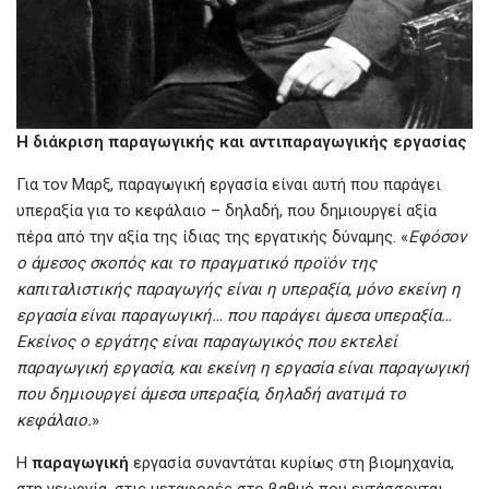
Η
διάκριση
παραγωγικής
και
αντιπαραγωγικής
εργασίας
Για τον Μαρξ, παραγωγική εργασία είναι αυτή που παράγει
υπεραξία για το κεφάλαιο – δηλαδή, που δημιουργεί αξία
πέρα από την αξία της ίδιας της εργατικής δύναμης. «
Εφόσον
ο
άμεσος
σκοπός
και
το
πραγματικό
προϊόν
της
καπιταλιστικής
παραγωγής
είναι
η
υπεραξία,
μόνο
εκείνη
η
εργασία
είναι
παραγωγική…
που
παράγει
άμεσα
υπεραξία…
Εκείνος
ο
εργάτης
είναι
παραγωγικός
που
εκτελεί
παραγωγική
εργασία,
και
εκείνη
η
εργασία
είναι
παραγωγική
που
δημιουργεί
άμεσα
υπεραξία,
δηλαδή
ανατιμά
το
κεφάλαιο.
»
Η
παραγωγική
εργασία συναντάται κυρίως στη βιομηχανία,