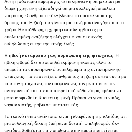
Αυτή η αδυναμία παραγωγής αντικειμένων ή υπηρεσιών με
διαρκή χρηστική αξία οδηγεί σε μια συλλογική απώλεια
νοήματος. Ο άνθρωπος δεν βλέπει το αποτέλεσμα της
δράσης του. Η ζωή του γίνεται μια κενή ρουτίνα γύρω από το
χρήμα. Η κατάθλιψη, η χρήση ουσιών, η βία ως μια
απελπισμένη αναζήτηση ελέγχου, είναι οι συχνές
εκδηλώσεις αυτής της κενής ζωής.
Η
ηθική
κατάρρευση
ως
κορύφωση
της
φτώχειας.
Η
ηθική φθορά δεν είναι απλά «κρίμα» ή «κακό», αλλά το
απαραίτητο υποκειμενικό συμπλήρωμα της αντικειμενικής
φτώχειας. Για να αντέξει ο άνθρωπος τη ζωή σε ένα σύστημα
που τον φτωχαίνει, τον απομονώνει, τον μετατρέπει σε
ανταγωνιστή και τον αποστερεί από κάθε νόημα, πρέπει να
μεταμορφωθεί η ίδια του η ψυχή. Πρέπει να γίνει κυνικός,
ναρκισσιστής, φοβικός, υποτακτικός.
Το τελικό ηθικό αντίκτυπο είναι η εξαφάνιση της ελπίδας ότι
μια συλλογική, δίκαιη ζωή είναι δυνατή. Ο πληθυσμός δεν
αντιδρά, βυθίζεται στην απάθεια, στην παραίτηση, γίνεται