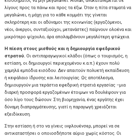
εισοδήματος να μην μεγαλώνει. Απλώς ανακατανέμεται σε
λίγους προς τα πάνω και προς τα έξω. Όταν η πίτα σταματά να
μεγαλώνει, η μάχη για το κάθε κομμάτι της γίνεται
σκληρότερη και οι αδύναμοι της κοινωνίας (εργαζόμενοι,
νέοι, άνεργοι, συνταξιούχοι, μετανάστες) παίρνουν ολοένα και
μικρότερο ψίχουλο, άρα απολαμβάνουν μεγαλύτερη φτώχεια.
Η
πίεση
στους
μισθούς
και
η
δημιουργία
εφεδρικού
στρατού.
Οι αντιπαραγωγικοί κλάδοι (όπως ο τουρισμός, η
εστίαση, οι δημιουργοί περιεχομένου κ.α.π.) έχουν πολύ
χαμηλά εμπόδια εισόδου. Δεν απαιτούν πολυετή εκπαίδευση
ή κεφάλαιο ίδρυσης και λειτουργίας. Ως αποτέλεσμα,
δημιουργούν μια τεράστια εφεδρική στρατιά εργασίας –μια
διαρκή προσφορά εργαζομένων έτοιμων να δουλέψουν για
όσο λίγο τους δώσουν. Στη βιομηχανία, ένας εργάτης έχει
δύναμη διαπραγμάτευσης, γιατί η παραγωγή χρειάζεται
εξειδίκευση.
Στην εστίαση ή στο να γίνεις ινφλουένσερ, μπορεί να σε
αντικαταστήσει ο οποιοσδήποτε αύριο χωρίς κόστος. Οι