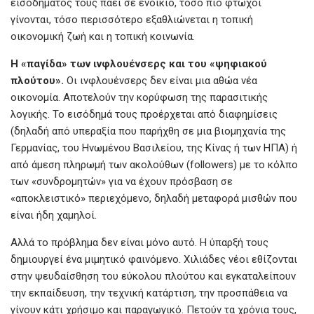
εισοδήματός τους πάει σε ενοίκιο, τόσο πιο φτωχοί
γίνονται, τόσο περισσότερο εξαθλιώνεται η τοπική
οικονομική ζωή και η τοπική κοινωνία.
Η «
παγίδα»
των
ινφλουένσερς
και
του «
ψηφιακού
πλούτου».
Οι ινφλουένσερς δεν είναι μια αθώα νέα
οικονομία. Αποτελούν την κορύφωση της παρασιτικής
λογικής. Το εισόδημά τους προέρχεται από διαφημίσεις
(δηλαδή από υπεραξία που παρήχθη σε μια βιομηχανία της
Γερμανίας, του Ηνωμένου Βασιλείου, της Κίνας ή των ΗΠΑ) ή
από άμεση πληρωμή των ακολούθων (followers) με το κόλπο
των «συνδρομητών» για να έχουν πρόσβαση σε
«αποκλειστικό» περιεχόμενο, δηλαδή μεταφορά μισθών που
είναι ήδη χαμηλοί.
Αλλά το πρόβλημα δεν είναι μόνο αυτό. Η ύπαρξή τους
δημιουργεί ένα μιμητικό φαινόμενο. Χιλιάδες νέοι εθίζονται
στην ψευδαίσθηση του εύκολου πλούτου και εγκαταλείπουν
την εκπαίδευση, την τεχνική κατάρτιση, την προσπάθεια να
γίνουν κάτι χρήσιμο και παραγωγικό. Πετούν τα χρόνια τους,