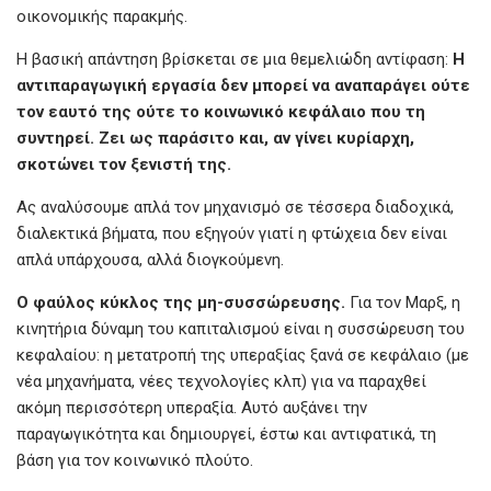
οικονομικής παρακμής.
Η βασική απάντηση βρίσκεται σε μια θεμελιώδη αντίφαση:
Η
αντιπαραγωγική
εργασία
δεν
μπορεί
να
αναπαράγει
ούτε
τον
εαυτό
της
ούτε
το
κοινωνικό
κεφάλαιο
που
τη
συντηρεί.
Ζει
ως
παράσιτο
και,
αν
γίνει
κυρίαρχη,
σκοτώνει
τον
ξενιστή
της.
Ας αναλύσουμε απλά τον μηχανισμό σε τέσσερα διαδοχικά,
διαλεκτικά βήματα, που εξηγούν γιατί η φτώχεια δεν είναι
απλά υπάρχουσα, αλλά διογκούμενη.
Ο
φαύλος
κύκλος
της
μη-
συσσώρευσης.
Για τον Μαρξ, η
κινητήρια δύναμη του καπιταλισμού είναι η συσσώρευση του
κεφαλαίου: η μετατροπή της υπεραξίας ξανά σε κεφάλαιο (με
νέα μηχανήματα, νέες τεχνολογίες κλπ) για να παραχθεί
ακόμη περισσότερη υπεραξία. Αυτό αυξάνει την
παραγωγικότητα και δημιουργεί, έστω και αντιφατικά, τη
βάση για τον κοινωνικό πλούτο.