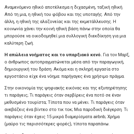
Αναμενόμενο ηθικό αποτέλεσμα η διχασμένη, ταξική ηθική.
Από τη μια, η ηθική του φόβου και της υποταγής. Από την
άλλη, η ηθική της αλαζονείας και της εκμετάλλευσης. Η
κοινωνία χάνει την κοινή ηθική βάση πάνω στην οποία θα
μπορούσε να οικοδομηθεί μια συλλογική διεκδίκηση για μια
καλύτερη ζωή.
Η
απώλεια
νοήματος
και
το
υπαρξιακό
κενό.
Για τον Μαρξ,
ο άνθρωπος αυτοπραγματώνεται μέσα από την παραγωγική,
δημιουργική του δράση. Ακόμα και η σκληρή εργασία στο
εργοστάσιο είχε ένα νόημα: παρήγαγες ένα χρήσιμο πράγμα.
Στην οικονομία της ψηφιακής εικόνας και της εξυπηρέτησης
τι παράγεις; Τι παράγεις όταν σερβίρεις ένα ποτό σε έναν
μεθυσμένο τουρίστα; Τίποτα που να μένει. Τι παράγεις όταν
ανεβάζεις ένα βίντεο στο τικ τοκ; Μια παροδική διέγερση. Τι
παράγεις όταν έχεις 15 μικρά διαμερίσματα airbnb; Χρήμα
(μαύρο τις περισσότερες φορές), τίποτα παραπάνω.