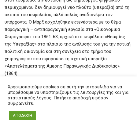
στον τουρισμό, την εστίαση ή ως δημιουργός ψηφιακού
περιεχομένου δεν δημιουργεί νέο πλούτο (υπεραξία) από τη
σκοπιά του κεφαλαίου, αλλά απλώς αναδιανέμει τον
υπάρχοντα. Ο Μαρξ ασχολήθηκε εκτενέστερα με το θέμα
παραγωγική – αντιπαραγωγική εργασία στα «Οικονομικά
Χειρόγραφα» του 1861-63, αρχικά στο κεφάλαιο «Θεωρίες
της Υπεραξίας» στο πλαίσιο της ανάλυσής του για την αστική
πολιτική οικονομία και στη συνέχεια στο τμήμα του
χειρογράφου που αφορούσε τη σχετική υπεραξία.
«Αποτελέσματα της Άμεσης Παραγωγικής Διαδικασίας».
(1864)
■ Ο Μαρξ περιγράφει λεπτομερώς στο έργο του Το
Χρησιμοποιούμε cookies σε αυτή την ιστοσελίδα για να
μπορέσουμε να υποστηρίξουμε τις λειτουργίες της και για
Κεφάλαιο, Τόμος Ι (1867) πώς το ίδιο το σύστημα δημιουργεί
στατιστικούς λόγους. Πατήστε αποδοχή εφόσον
έναν «εφεδρικό βιομηχανικό στρατό» ανέργων και
συμφωνείτε.
υποαπασχολούμενων, που κρατά τους μισθούς χαμηλά.
ΑΠΟΔΟΧΗ
■ Η ψευδαίσθηση της αγοράς και η διάλυση του εισοδήματος
είναι κρίσιμο για να καταρρίψει την ιδέα ότι ο τουρισμός ή οι
υπηρεσίες είναι «αυτοτελείς πηγές εισοδήματος». Ο Μαρξ