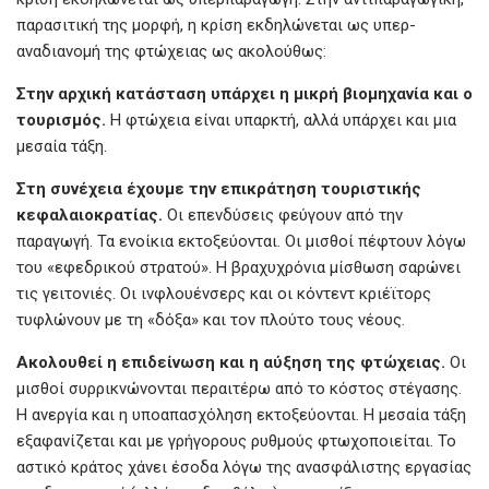
παρασιτική της μορφή, η κρίση εκδηλώνεται ως υπερ-
αναδιανομή της φτώχειας ως ακολούθως:
Στην
αρχική
κατάσταση
υπάρχει
η
μικρή
βιομηχανία
και
ο
τουρισμός.
Η φτώχεια είναι υπαρκτή, αλλά υπάρχει και μια
μεσαία τάξη.
Στη
συνέχεια
έχουμε
την
επικράτηση
τουριστικής
κεφαλαιοκρατίας.
Οι επενδύσεις φεύγουν από την
παραγωγή. Τα ενοίκια εκτοξεύονται. Οι μισθοί πέφτουν λόγω
του «εφεδρικού στρατού». Η βραχυχρόνια μίσθωση σαρώνει
τις γειτονιές. Οι ινφλουένσερς και οι κόντεντ κριέϊτορς
τυφλώνουν με τη «δόξα» και τον πλούτο τους νέους.
Ακολουθεί
η
επιδείνωση
και
η
αύξηση
της
φτώχειας.
Οι
μισθοί συρρικνώνονται περαιτέρω από το κόστος στέγασης.
Η ανεργία και η υποαπασχόληση εκτοξεύονται. Η μεσαία τάξη
εξαφανίζεται και με γρήγορους ρυθμούς φτωχοποιείται. Το
αστικό κράτος χάνει έσοδα λόγω της ανασφάλιστης εργασίας