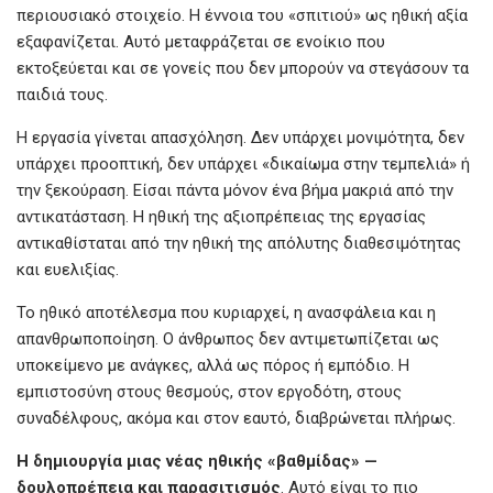
περιουσιακό στοιχείο. Η έννοια του «σπιτιού» ως ηθική αξία
εξαφανίζεται. Αυτό μεταφράζεται σε ενοίκιο που
εκτοξεύεται και σε γονείς που δεν μπορούν να στεγάσουν τα
παιδιά τους.
Η εργασία γίνεται απασχόληση. Δεν υπάρχει μονιμότητα, δεν
υπάρχει προοπτική, δεν υπάρχει «δικαίωμα στην τεμπελιά» ή
την ξεκούραση. Είσαι πάντα μόνον ένα βήμα μακριά από την
αντικατάσταση. Η ηθική της αξιοπρέπειας της εργασίας
αντικαθίσταται από την ηθική της απόλυτης διαθεσιμότητας
και ευελιξίας.
Το ηθικό αποτέλεσμα που κυριαρχεί, η ανασφάλεια και η
απανθρωποποίηση. Ο άνθρωπος δεν αντιμετωπίζεται ως
υποκείμενο με ανάγκες, αλλά ως πόρος ή εμπόδιο. Η
εμπιστοσύνη στους θεσμούς, στον εργοδότη, στους
συναδέλφους, ακόμα και στον εαυτό, διαβρώνεται πλήρως.
Η
δημιουργία
μιας
νέας
ηθικής «
βαθμίδας»
—
δουλοπρέπεια
και
παρασιτισμός
. Αυτό είναι το πιο