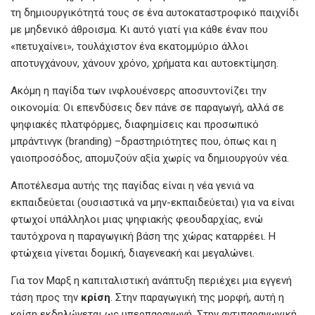
τη δημιουργικότητά τους σε ένα αυτοκαταστροφικό παιχνίδι
με μηδενικό άθροισμα. Κι αυτό γιατί για κάθε έναν που
«πετυχαίνει», τουλάχιστον ένα εκατομμύριο άλλοι
αποτυγχάνουν, χάνουν χρόνο, χρήματα και αυτοεκτίμηση.
Ακόμη η παγίδα των ινφλουένσερς αποσυντονίζει την
οικονομία: Οι επενδύσεις δεν πάνε σε παραγωγή, αλλά σε
ψηφιακές πλατφόρμες, διαφημίσεις και προσωπικό
μπράντινγκ (branding) –δραστηριότητες που, όπως και η
γαιοπροσόδος, απομυζούν αξία χωρίς να δημιουργούν νέα.
Αποτέλεσμα αυτής της παγίδας είναι η νέα γενιά να
εκπαιδεύεται (ουσιαστικά να μην-εκπαιδεύεται) για να είναι
φτωχοί υπάλληλοι μιας ψηφιακής φεουδαρχίας, ενώ
ταυτόχρονα η παραγωγική βάση της χώρας καταρρέει. Η
φτώχεια γίνεται δομική, διαγενεακή και μεγαλώνει.
Για τον Μαρξ η καπιταλιστική ανάπτυξη περιέχει μια εγγενή
τάση προς την
κρίση
. Στην παραγωγική της μορφή, αυτή η
κρίση εκδηλώνεται ως υπερπαραγωγή. Στην αντιπαραγωγική,