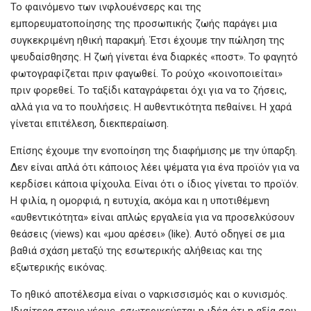
Το φαινόμενο των ινφλουένσερς και της
εμπορευματοποίησης της προσωπικής ζωής παράγει μια
συγκεκριμένη ηθική παρακμή. Έτσι έχουμε την πώληση της
ψευδαίσθησης. Η ζωή γίνεται ένα διαρκές «ποστ». Το φαγητό
φωτογραφίζεται πριν φαγωθεί. Το ρούχο «κοινοποιείται»
πριν φορεθεί. Το ταξίδι καταγράφεται όχι για να το ζήσεις,
αλλά για να το πουλήσεις. Η αυθεντικότητα πεθαίνει. Η χαρά
γίνεται επιτέλεση, διεκπεραίωση.
Επίσης έχουμε την ενοποίηση της διαφήμισης με την ύπαρξη.
Δεν είναι απλά ότι κάποιος λέει ψέματα για ένα προϊόν για να
κερδίσει κάποια ψίχουλα. Είναι ότι ο ίδιος γίνεται το προϊόν.
Η φιλία, η ομορφιά, η ευτυχία, ακόμα και η υποτιθέμενη
«αυθεντικότητα» είναι απλώς εργαλεία για να προσελκύσουν
θεάσεις (views) και «μου αρέσει» (like). Αυτό οδηγεί σε μια
βαθιά σχάση μεταξύ της εσωτερικής αλήθειας και της
εξωτερικής εικόνας.
Το ηθικό αποτέλεσμα είναι ο ναρκισσισμός και ο κυνισμός.