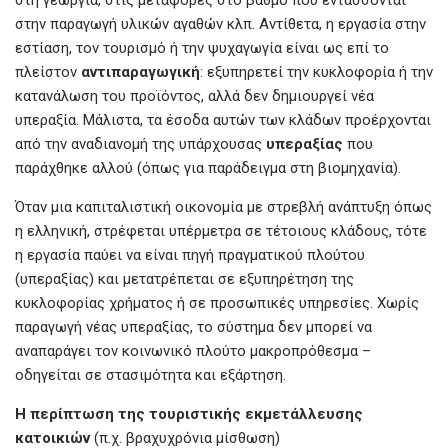
στη γεωργία, στις μεταφορές στο βαθμό που εντάσσονται
στην παραγωγή υλικών αγαθών κλπ. Αντίθετα, η εργασία στην
εστίαση, τον τουρισμό ή την ψυχαγωγία είναι ως επί το
πλείστον
αντιπαραγωγική
: εξυπηρετεί την κυκλοφορία ή την
κατανάλωση του προϊόντος, αλλά δεν δημιουργεί νέα
υπεραξία. Μάλιστα, τα έσοδα αυτών των κλάδων προέρχονται
από την αναδιανομή της υπάρχουσας
υπεραξίας
που
παράχθηκε αλλού (όπως για παράδειγμα στη βιομηχανία).
Όταν μια καπιταλιστική οικονομία με στρεβλή ανάπτυξη όπως
η ελληνική, στρέφεται υπέρμετρα σε τέτοιους κλάδους, τότε
η εργασία παύει να είναι πηγή πραγματικού πλούτου
(υπεραξίας) και μετατρέπεται σε εξυπηρέτηση της
κυκλοφορίας χρήματος ή σε προσωπικές υπηρεσίες. Χωρίς
παραγωγή νέας υπεραξίας, το σύστημα δεν μπορεί να
αναπαράγει τον κοινωνικό πλούτο μακροπρόθεσμα –
οδηγείται σε στασιμότητα και εξάρτηση.
Η
περίπτωση
της
τουριστικής
εκμετάλλευσης
κατοικιών
(π.χ. βραχυχρόνια μίσθωση)