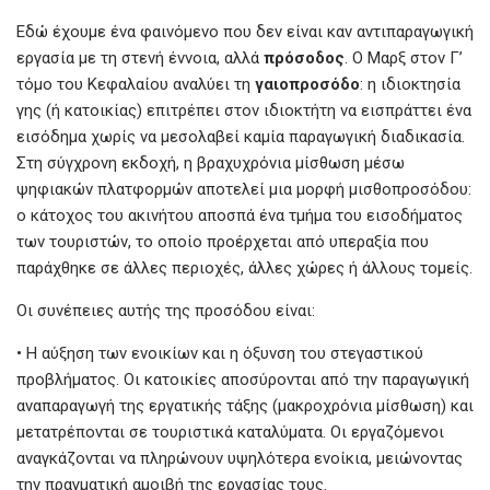
Εδώ έχουμε ένα φαινόμενο που δεν είναι καν αντιπαραγωγική
εργασία με τη στενή έννοια, αλλά
πρόσοδος
. Ο Μαρξ στον Γ’
τόμο του Κεφαλαίου αναλύει τη
γαιοπροσόδο
: η ιδιοκτησία
γης (ή κατοικίας) επιτρέπει στον ιδιοκτήτη να εισπράττει ένα
εισόδημα χωρίς να μεσολαβεί καμία παραγωγική διαδικασία.
Στη σύγχρονη εκδοχή, η βραχυχρόνια μίσθωση μέσω
ψηφιακών πλατφορμών αποτελεί μια μορφή μισθοπροσόδου:
ο κάτοχος του ακινήτου αποσπά ένα τμήμα του εισοδήματος
των τουριστών, το οποίο προέρχεται από υπεραξία που
παράχθηκε σε άλλες περιοχές, άλλες χώρες ή άλλους τομείς.
Οι συνέπειες αυτής της προσόδου είναι:
• Η αύξηση των ενοικίων και η όξυνση του στεγαστικού
προβλήματος. Οι κατοικίες αποσύρονται από την παραγωγική
αναπαραγωγή της εργατικής τάξης (μακροχρόνια μίσθωση) και
μετατρέπονται σε τουριστικά καταλύματα. Οι εργαζόμενοι
αναγκάζονται να πληρώνουν υψηλότερα ενοίκια, μειώνοντας
την πραγματική αμοιβή της εργασίας τους.