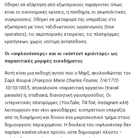
Οδηγεί σε εξάρτηση από εξωτερικούς παράγοντες όπως
είναι οι οικονομικές κρίσεις, η πανδημία, οι γεωπολιτικές
συγκρούσεις. Οδηγεί σε μεταφορά της υπεραξίας στο
εξωτερικό με τους ταξιδιωτικούς οργανισμούς (tour
operators), τις αεροπορικές εταιρείες, τις πλατφόρμες
κρατήσεων, χωρίς ισότιμη ανταπόδοση.
Οι «
ινφλουένσερς»
και
οι «
κόντεντ
κριέιτορς»
ως
παρασιτικές
μορφές
εισοδήματος
Αυτή είναι μια εκδοχή αυτού που ο Μαρξ, ακολουθώντας τον
Σαρλ Φουριέ (
François Marie Charles Fourier, 7/4/1772-
10/10/1837
), αποκαλούσε «παρασιτική εργασία» (travail
parasite) ή, σταδιακά, διανοητική γαιοπροσόδος. Οι
ιντερνετικές πλατφόρμες (
YouTube, TikTok, Instagram
κλπ
)
λειτουργούν σαν νέοι φεουδάρχες: εισπράττουν υπεραξία
από τη διαφήμιση και δίνουν ένα μικροσκοπικό τμήμα στους
δημιουργούς περιεχομένου. Η δουλειά του ινφλουένσερ δεν
παράγει κανένα υλικό προϊόν, ούτε δημιουργεί πλούτο –