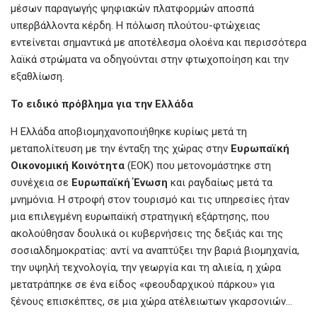
μέσων παραγωγής ψηφιακών πλατφορμών αποσπά
υπερβάλλοντα κέρδη. Η πόλωση πλούτου-φτώχειας
εντείνεται σημαντικά με αποτέλεσμα ολοένα και περισσότερα
λαϊκά στρώματα να οδηγούνται στην φτωχοποίηση και την
εξαθλίωση.
Το
ειδικό
πρόβλημα
για
την
Ελλάδα
Η Ελλάδα αποβιομηχανοποιήθηκε κυρίως μετά τη
μεταπολίτευση με την ένταξη της χώρας στην
Ευρωπαϊκή
Οικονομική
Κοινότητα
(ΕΟΚ) που μετονομάστηκε στη
συνέχεια σε
Ευρωπαϊκή
Ένωση
και ραγδαίως μετά τα
μνημόνια. Η στροφή στον τουρισμό και τις υπηρεσίες ήταν
μια επιλεγμένη ευρωπαϊκή στρατηγική εξάρτησης, που
ακολούθησαν δουλικά οι κυβερνήσεις της δεξιάς και της
σοσιαλδημοκρατίας: αντί να αναπτύξει την βαριά βιομηχανία,
την υψηλή τεχνολογία, την γεωργία και τη αλιεία, η χώρα
μετατράπηκε σε ένα είδος «φεουδαρχικού πάρκου» για
ξένους επισκέπτες, σε μια χώρα ατέλειωτων γκαρσονιών…