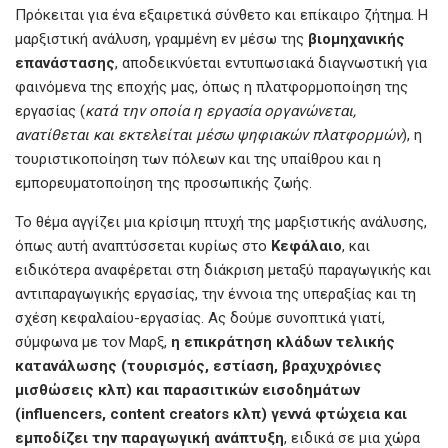
ce
tt
ail
er
at
se
Πρόκειται για ένα εξαιρετικά σύνθετο και επίκαιρο ζήτημα. Η
b
er
s
n
μαρξιστική ανάλυση, γραμμένη εν μέσω της
βιομηχανικής
επανάστασης
, αποδεικνύεται εντυπωσιακά διαγνωστική για
o
A
g
φαινόμενα της εποχής μας, όπως η πλατφορμοποίηση της
o
p
er
εργασίας (
κατά
την
οποία
η
εργασία
οργανώνεται,
k
p
ανατίθεται
και
εκτελείται
μέσω
ψηφιακών
πλατφορμών
), η
τουριστικοποίηση των πόλεων και της υπαίθρου και η
εμπορευματοποίηση της προσωπικής ζωής.
Το θέμα αγγίζει μια κρίσιμη πτυχή της μαρξιστικής ανάλυσης,
όπως αυτή αναπτύσσεται κυρίως στο
Κεφάλαιο
, και
ειδικότερα αναφέρεται στη διάκριση μεταξύ παραγωγικής και
αντιπαραγωγικής εργασίας, την έννοια της υπεραξίας και τη
σχέση κεφαλαίου-εργασίας. Ας δούμε συνοπτικά γιατί,
σύμφωνα με τον Μαρξ,
η
επικράτηση
κλάδων
τελικής
κατανάλωσης (
τουρισμός,
εστίαση,
βραχυχρόνιες
μισθώσεις
κλπ)
και
παρασιτικών
εισοδημάτων
(influencers, content creators
κλπ)
γεννά
φτώχεια
και
εμποδίζει
την
παραγωγική
ανάπτυξη
, ειδικά σε μια χώρα