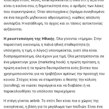
Ιδιαίτερα στους νέους, εσωτερικεύεται η ιδέα ότι η αξία σου
είναι η εικόνα σου, η δημοτικότητά σου, ο αριθμός των λάικς
που συγκεντρώνεις. Όταν αποτυγχάνεις (πράγμα συνηθισμένο
σε ένα παιχνίδι μηδενικού αθροίσματος), νιώθεις απόλυτη
ανυπαρξία. Η κατάθλιψη, το άγχος και οι τάσεις αυτοκτονίας
αυξάνονται.
Η
ρευστοποίηση
της
Ηθικής.
Όλα γίνονται «τίμημα». Στην
παρασιτική οικονομία, η παλιά ηθική σταθερότητα (η
υπόσχεση, η τιμή, ο λόγος) υπονομεύεται, γιατί όλα είναι
διαπραγματεύσιμα, όλα έχουν μια τιμή. Όλα μετατρέπονται σε
ένα μάρκετινγκ χουκ (marketing hook)· η πρώτη πρόταση, η
πρώτη εικόνα ή τα πρώτα δευτερόλεπτα ενός βίντεο που
χρησιμοποιούνται για να τραβήξουν αμέσως την προσοχή του
κοινού. Στόχος είναι να σταματήσει ο θεατής την κύλιση
(scrolling), να νιώσει περιέργεια και να διαβάσει ή να
παρακολουθήσει το υπόλοιπο περιεχόμενο.
Η στέγη γίνεται airbnb. Το σπίτι δεν είναι πια ο χώρος της
οικογένειας, η βάση για το μεγάλωμα των παιδιών. Είναι ένα