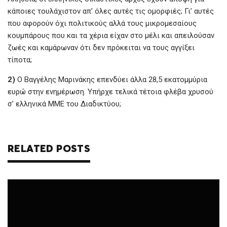
o
p
er
κάποιες τουλάχιστον απ’ όλες αυτές τις ομορφιές; Γι’ αυτές
k
p
που αφορούν όχι πολιτικούς αλλά τους μικρομεσαίους
κουμπάρους που και τα χέρια είχαν στο μέλι και απειλούσαν
ζωές και καμάρωναν ότι δεν πρόκειται να τους αγγίξει
τίποτα;
2)
Ο Βαγγέλης Μαρινάκης επενδύει άλλα 28,5 εκατομμύρια
ευρώ στην ενημέρωση. Υπήρχε τελικά τέτοια φλέβα χρυσού
σ’ ελληνικά ΜΜΕ του Διαδικτύου;
RELATED POSTS