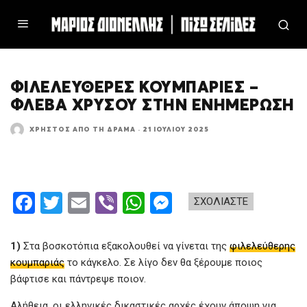
ΦΙΛΕΛΕΎΘΕΡΕΣ ΚΟΥΜΠΑΡΙΈΣ –
ΦΛΈΒΑ ΧΡΥΣΟΎ ΣΤΗΝ ΕΝΗΜΈΡΩΣΗ
ΧΡΉΣΤΟΣ ΑΠΌ ΤΗ ΔΡΆΜΑ
·
21 ΙΟΥΛΊΟΥ 2025
F
T
E
Vi
W
M
ΣΧΟΛΙΑΣΤΕ
a
wi
m
b
h
es
ce
tt
ail
er
at
se
1)
Στα βοσκοτόπια εξακολουθεί να γίνεται της
φιλελεύθερης
b
er
s
n
κουμπαριάς
το κάγκελο. Σε λίγο δεν θα ξέρουμε ποιος
βάφτισε και πάντρεψε ποιον.
o
A
g
Αλήθεια, οι ελληνικές δικαστικές αρχές έχουν άποψη για