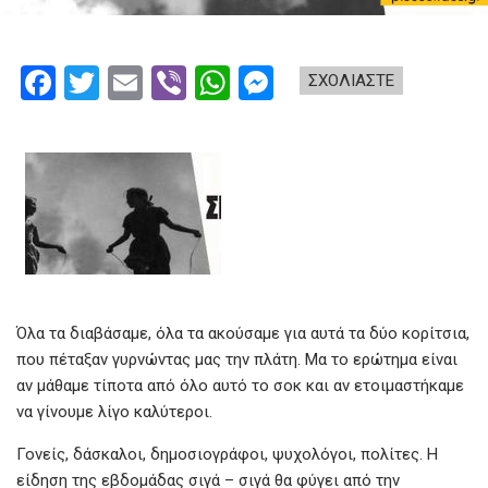
F
T
E
Vi
W
M
ΣΧΟΛΙΑΣΤΕ
a
wi
m
b
h
es
ce
tt
ail
er
at
se
b
er
s
n
o
A
g
o
p
er
k
p
Όλα τα διαβάσαμε, όλα τα ακούσαμε για αυτά τα δύο κορίτσια,
που πέταξαν γυρνώντας μας την πλάτη. Μα το ερώτημα είναι
αν μάθαμε τίποτα από όλο αυτό το σοκ και αν ετοιμαστήκαμε
να γίνουμε λίγο καλύτεροι.
Γονείς, δάσκαλοι, δημοσιογράφοι, ψυχολόγοι, πολίτες. Η
είδηση της εβδομάδας σιγά – σιγά θα φύγει από την