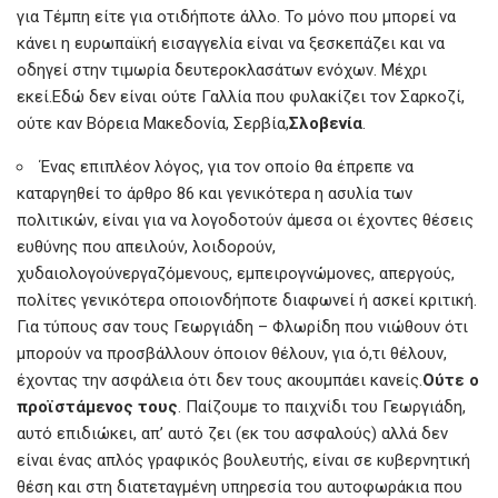
για Τέμπη είτε για οτιδήποτε άλλο. Το μόνο που μπορεί να
o
A
g
κάνει η ευρωπαϊκή εισαγγελία είναι να ξεσκεπάζει και να
o
p
er
οδηγεί στην τιμωρία δευτεροκλασάτων ενόχων. Μέχρι
k
p
εκεί.Εδώ δεν είναι ούτε Γαλλία που φυλακίζει τον Σαρκοζί,
ούτε καν Βόρεια Μακεδονία, Σερβία,
Σλοβενία
.
Ένας επιπλέον λόγος, για τον οποίο θα έπρεπε να
καταργηθεί το άρθρο 86 και γενικότερα η ασυλία των
πολιτικών, είναι για να λογοδοτούν άμεσα οι έχοντες θέσεις
ευθύνης που απειλούν, λοιδορούν,
χυδαιολογούνεργαζόμενους, εμπειρογνώμονες, απεργούς,
πολίτες γενικότερα οποιονδήποτε διαφωνεί ή ασκεί κριτική.
Για τύπους σαν τους Γεωργιάδη – Φλωρίδη που νιώθουν ότι
μπορούν να προσβάλλουν όποιον θέλουν, για ό,τι θέλουν,
έχοντας την ασφάλεια ότι δεν τους ακουμπάει κανείς.
Ούτε ο
προϊστάμενος τους
. Παίζουμε το παιχνίδι του Γεωργιάδη,
αυτό επιδιώκει, απ’ αυτό ζει (εκ του ασφαλούς) αλλά δεν
είναι ένας απλός γραφικός βουλευτής, είναι σε κυβερνητική
θέση και στη διατεταγμένη υπηρεσία του αυτοφωράκια που