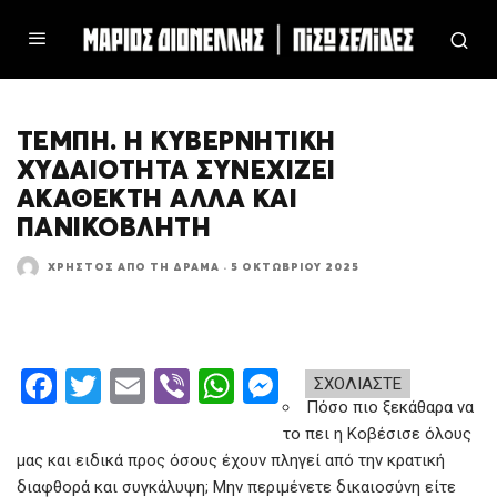
ΤΈΜΠΗ. Η ΚΥΒΕΡΝΗΤΙΚΉ
ΧΥΔΑΙΌΤΗΤΑ ΣΥΝΕΧΊΖΕΙ
ΑΚΆΘΕΚΤΗ ΑΛΛΆ ΚΑΙ
ΠΑΝΙΚΌΒΛΗΤΗ
ΧΡΉΣΤΟΣ ΑΠΌ ΤΗ ΔΡΆΜΑ
·
5 ΟΚΤΩΒΡΊΟΥ 2025
F
T
E
Vi
W
M
ΣΧΟΛΙΑΣΤΕ
Πόσο πιο ξεκάθαρα να
a
wi
m
b
h
es
το πει η Κοβέσισε όλους
ce
tt
ail
er
at
se
μας και ειδικά προς όσους έχουν πληγεί από την κρατική
b
er
s
n
διαφθορά και συγκάλυψη; Μην περιμένετε δικαιοσύνη είτε