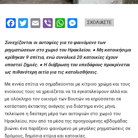
F
T
E
Vi
W
M
ΣΧΟΛΙΑΣΤΕ
a
wi
m
b
h
es
ce
tt
ail
er
at
se
Συνεχίζονται οι αυτοψίες για το φαινόμενο των
b
er
s
n
ρηγματώσεων στο χωριό του Ηρακλείου. ● Μη κατοικήσιμα
κρίθηκαν 9 σπίτια, ενώ συνολικά 20 κατοικίες έχουν
o
A
g
υποστεί ζημιές. ● Η διάβρωση του υπεδάφους προκρίνεται
o
p
er
ως πιθανότερη αιτία για τις κατολισθήσεις.
k
p
Με εννέα σπίτια να σημαδεύονται με κίτρινο χρώμα και τους
ενοίκους τους να χρειάζεται να τα εγκαταλείψουν αλλά και
με ολόκληρο τον οικισμό των Βουτών να κηρύσσεται σε
κατάσταση έκτακτης ανάγκης για διάστημα ενός μήνα,
τελείωσε η δεύτερη μέρα των αυτοψιών στο χωριό του
Ηρακλείου, που από τα μέσα της προηγούμενης εβδομάδας
βιώνει ένα παράξενο φαινόμενο με μεγάλες ρηγματώσεις σε
δρόμους, δημόσια κτίρια και κατοικίες.