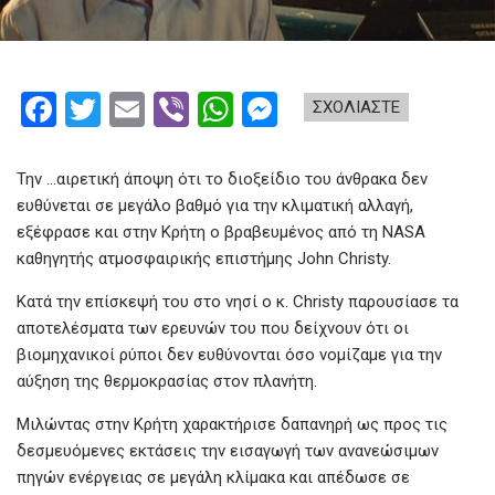
F
T
E
Vi
W
M
ΣΧΟΛΙΑΣΤΕ
a
wi
m
b
h
es
ce
tt
ail
er
at
se
Την …αιρετική άποψη ότι το διοξείδιο του άνθρακα δεν
b
er
s
n
ευθύνεται σε μεγάλο βαθμό για την κλιματική αλλαγή,
εξέφρασε και στην Κρήτη ο βραβευμένος από τη NASA
o
A
g
καθηγητής ατμοσφαιρικής επιστήμης John Christy.
o
p
er
Κατά την επίσκεψή του στο νησί ο κ. Christy παρουσίασε τα
k
p
αποτελέσματα των ερευνών του που δείχνουν ότι οι
βιομηχανικοί ρύποι δεν ευθύνονται όσο νομίζαμε για την
αύξηση της θερμοκρασίας στον πλανήτη.
Μιλώντας στην Κρήτη χαρακτήρισε δαπανηρή ως προς τις
δεσμευόμενες εκτάσεις την εισαγωγή των ανανεώσιμων
πηγών ενέργειας σε μεγάλη κλίμακα και απέδωσε σε