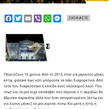
F
T
E
Vi
W
M
ΣΧΟΛΙΑΣΤΕ
a
wi
m
b
h
es
ce
tt
ail
er
at
se
b
er
s
n
o
A
g
o
p
er
k
p
Πλησιάζουν 10 χρόνια. Από το 2015, όταν για μερικούς μήνες
έστω, φάνηκε πως κάτι μπορούσε να πάει διαφορετικά. Από
τότε που διαψεύστηκε η ελπίδα ενός ολόκληρου λαού. Που
ίσως και να μην είχε καταλάβει πού πήγαινε ή τι ακριβώς θα
έβρισκε παρακάτω αλλά που ήταν αποφασισμένος (έστω και
για λίγους μήνες) να μην γυρίσει πίσω. Και μετά η ήττα, η