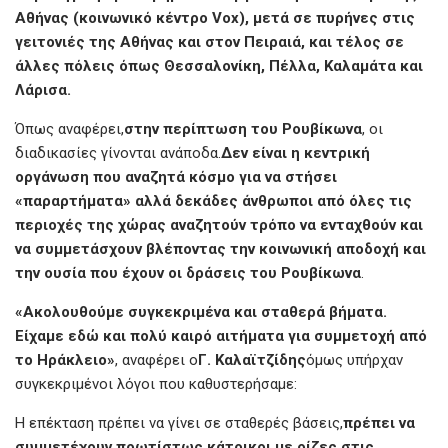
Αθήνας (κοινωνικό κέντρο Vox), μετά σε πυρήνες στις
γειτονιές της Αθήνας και στον Πειραιά, και τέλος σε
άλλες πόλεις όπως Θεσσαλονίκη, Πέλλα, Καλαμάτα και
Λάρισα.
Όπως αναφέρει,
στην περίπτωση του Ρουβίκωνα
, οι
διαδικασίες γίνονται ανάποδα.
Δεν είναι η κεντρική
οργάνωση που αναζητά κόσμο για να στήσει
«παραρτήματα» αλλά δεκάδες άνθρωποι από όλες τις
περιοχές της χώρας αναζητούν τρόπο να ενταχθούν και
να συμμετάσχουν βλέποντας την κοινωνική αποδοχή και
την ουσία που έχουν οι δράσεις του Ρουβίκωνα
.
«Ακολουθούμε συγκεκριμένα και σταθερά βήματα.
Είχαμε εδώ και πολύ καιρό αιτήματα για συμμετοχή από
το Ηράκλειο»
, αναφέρει ο
Γ. Καλαϊτζίδης
όμως υπήρχαν
συγκεκριμένοι λόγοι που καθυστερήσαμε:
Η επέκταση πρέπει να γίνει σε σταθερές βάσεις,
πρέπει να
συμμετέχουν πρωτίστως κάτοικοι με ρίζες στις