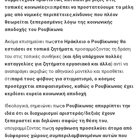
τοπικές κοινωνίες
και
πρέπει να προστατεύουμε τα μέλη
μας από νομικές περιπέτειες
,
κίνδυνος που πλέον
θεωρείται ξεπερασμένος λόγω της κοινωνικής
αποδοχής του Ρουβίκωνα
.
Ακόμα επισημαίνει πως
στο Ηράκλειο ο Ρουβίκωνας θα
εστιάσει σε τοπικά ζητήματα
, προσαρμόζοντας τη δράση
του στις τοπικές συνθήκες (
και ήδη υπάρχουν πολλές
καταγγελίες για ζητήματα εργασιακά και άλλα
) αντί να
αναπαράγει ακριβώς το αθηναϊκό μοντέλο και προσθέτει
ότι
παρά τους φόβους για στιγματισμό, ο κόσμος
προσέρχεται αποφασισμένος, καθώς ο Ρουβίκωνας έχει
κερδίσει ευρεία κοινωνική αποδοχή
.
Ιδεολογικά, σημειώνει πως
ο Ρουβίκωνας απορρίπτει την
ιδέα ότι οι διαχωρισμοί αριστεράς/δεξιάς έχουν
ξεπεραστεί και δηλώνει σαφώς τη θέση του
,
υπογραμμίζοντας πως
η οργάνωση προσελκύει άτομα από
διάφορους χώρους
,
συμπεριλαμβανομένων αυτών που