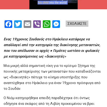
F
T
E
Vi
W
M
ΣΧΟΛΙΑΣΤΕ
a
wi
m
b
h
es
ce
tt
ail
er
at
se
Ενας 19χρονος Σουδανός στο Ηράκλειο κατάφερε να
b
er
s
n
απαλλαγεί από την κατηγορία της διακίνησης μεταναστών,
που του απέδωσαν οι αρχές ● Γεμάτες ωστόσο οι φυλακές
o
A
g
με κατηγορούμενους ως «διακινητές»
o
p
er
Μια μικρή αλλά σημαντική νίκη για το κρίσιμο ζήτημα της
k
p
ποινικής μεταχείρισης των μεταναστών που καταδικάζονται
ως «διακινητές» πέτυχε το κίνημα υποστήριξης που
αναπτύχθηκε στο Ηράκλειο για έναν 19χρονο πρόσφυγα από
το Σουδάν.
Ο Νιόμ κατηγορήθηκε επειδή παραδέχτηκε ότι όντως
οδήγησε ένα σκάφος από τη Λιβύη προκειμένου να βρει