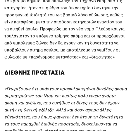
Το κρίσιμο σημείο, που απάλλαξε τον 19χρονο Νιόμ από τις
κατηγορίες, ήταν ότι η έδρα του δικαστηρίου δέχτηκε την
προσφυγική ιδιότητά του ως βασικό λόγο αθώωσης, καθώς
είχε καταφέρει μετά την απόδοση κατηγοριών εναντίον του
να αιτηθεί άσυλο. Προφανώς με τον νέο νόμο Πλεύρη και για
τουλάχιστον το επόμενο τρίμηνο ακόμα και οι προερχόμενοι
από εμπόλεμες ζώνες δεν θα έχουν καν τη δυνατότητα να
υποβάλλουν αίτημα ασύλου, με αποτέλεσμα να γεμίζουν οι
φυλακές με «παράνομους μετανάστες» και «διακινητές».
ΔΙΕΘΝΉΣ ΠΡΟΣΤΑΣΊΑ
«Γνωρίζουμε ότι υπάρχουν προφυλακισμένοι δεκάδες ακόμα
συμπατριώτες του Νιόμ και κυρίως πολύ νεαρά αγόρια
ακόμη και ανήλικα, που συνήθως οι δίκες τους δεν έχουν
αυτήν τη θετική εξέλιξη. Αλλά και όσον αφορά άλλες
εθνικότητες, που όπως φαίνεται δεν έχουν τη δυνατότητα
να τους παραχθεί διεθνής προστασία, δυσκολεύονται να
αποδείξουν την αθωότητά τους στο συγκεκριμένο