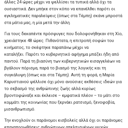
o
p
er
άλλες 24 ώρες μέχρι να ψελλίσει τα τυπικά αλλά όχι τα
k
p
ουσιαστικά. Δεν μπήκε στον κόπο να επανέλθει παρότι οι
εγκληματικές παραλείψεις (όπως στα Τέμπη) σκάνε μπροστά
στα μάτια μας, η μία μετά την άλλη.
Για τους δεκαπέντε πρόσφυγες που δολοφονήθηκαν στη Χίο,
χρειάστηκε 48 ώρες. Πιθανότατα, η επιτροπή σοφών του
κινήματος, το σκέφτηκε παραπάνω μέχρι να
καταλήξει. Παρότι το κυβερνητικό αφήγημα μπάζει ήδη από
παντού. Παρά τη βιασύνη των κυβερνητικών εισαγγελέων να
βγάλουν πόρισμα, παρά το βιασμό της λογικής και τη
συγκάλυψη (όπως και στα Τέμπη). Αυτή τη φορά, η Μαρία
Καρυστιανού ψέλλισε όχι μόνο ανούσιες εκθέσεις ιδεών για
το σεβασμό της ανθρώπινης ζωής αλλά κυρίως
βροντοφώναξε και έκλεισε – εμφατικά πλέον – το μάτι στο
κομμάτι της κοινωνίας που ξερνάει ρατσισμό, ξενοφοβία,
μισανθρωπισμό.
Την ενοχλούν οι παράνομοι εισβολείς αλλά όχι οι παράνομες
επαναπροωθήσεις ανθρώπινων απελπισμένων ψυχών.