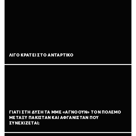
ΛΊΓΟ ΚΡΆΤΕΙ ΣΤΟ ΑΝΤΆΡΤΙΚΟ
ΓΙΑΤΊ ΣΤΗ ΔΎΣΗ ΤΑ ΜΜΕ «ΑΓΝΟΟΎΝ» ΤΟΝ ΠΌΛΕΜΟ
ΜΕΤΑΞΎ ΠΑΚΙΣΤΆΝ ΚΑΙ ΑΦΓΑΝΙΣΤΆΝ ΠΟΥ
ΣΥΝΕΧΊΖΕΤΑΙ;