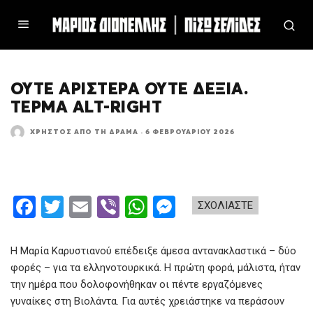
ΟΎΤΕ ΑΡΙΣΤΕΡΆ ΟΎΤΕ ΔΕΞΙΆ.
ΤΈΡΜΑ ALT-RIGHT
ΧΡΉΣΤΟΣ ΑΠΌ ΤΗ ΔΡΆΜΑ
·
6 ΦΕΒΡΟΥΑΡΊΟΥ 2026
F
T
E
Vi
W
M
ΣΧΟΛΙΑΣΤΕ
a
wi
m
b
h
es
ce
tt
ail
er
at
se
Η Μαρία Καρυστιανού επέδειξε άμεσα αντανακλαστικά – δύο
b
er
s
n
φορές – για τα ελληνοτουρκικά. Η πρώτη φορά, μάλιστα, ήταν
την ημέρα που δολοφονήθηκαν οι πέντε εργαζόμενες
o
A
g
γυναίκες στη Βιολάντα. Για αυτές χρειάστηκε να περάσουν