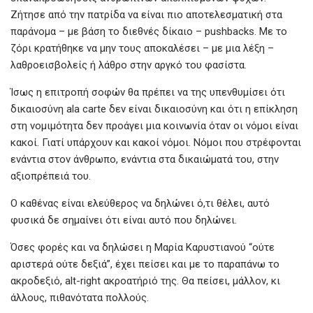
Ζήτησε από την πατρίδα να είναι πιο αποτελεσματική στα
παράνομα – με βάση το διεθνές δίκαιο – pushbacks. Με το
ζόρι κρατήθηκε να μην τους αποκαλέσει – με μια λέξη –
λαθροεισβολείς ή λάθρο στην αργκό του φασίστα.
Ίσως η επιτροπή σοφών θα πρέπει να της υπενθυμίσει ότι
δικαιοσύνη ala carte δεν είναι δικαιοσύνη και ότι η επίκληση
στη νομιμότητα δεν προάγει μια κοινωνία όταν οι νόμοι είναι
κακοί. Γιατί υπάρχουν και κακοί νόμοι. Νόμοι που στρέφονται
ενάντια στον άνθρωπο, ενάντια στα δικαιώματά του, στην
αξιοπρέπειά του.
Ο καθένας είναι ελεύθερος να δηλώνει ό,τι θέλει, αυτό
φυσικά δε σημαίνει ότι είναι αυτό που δηλώνει.
Όσες φορές και να δηλώσει η Μαρία Καρυστιανού “ούτε
αριστερά ούτε δεξιά”, έχει πείσει και με το παραπάνω το
ακροδεξιό, alt-right ακροατήριό της. Θα πείσει, μάλλον, κι
άλλους, πιθανότατα πολλούς.